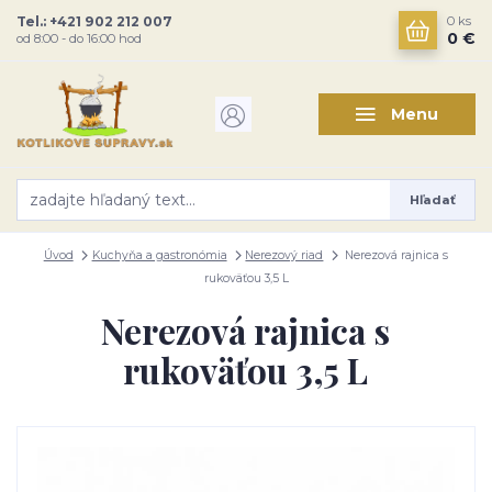
Tel.: +421 902 212 007
0
ks
0 €
od 8:00 - do 16:00 hod
Menu
Hľadať
Úvod
Kuchyňa a gastronómia
Nerezový riad
Nerezová rajnica s
rukoväťou 3,5 L
Nerezová rajnica s
rukoväťou 3,5 L