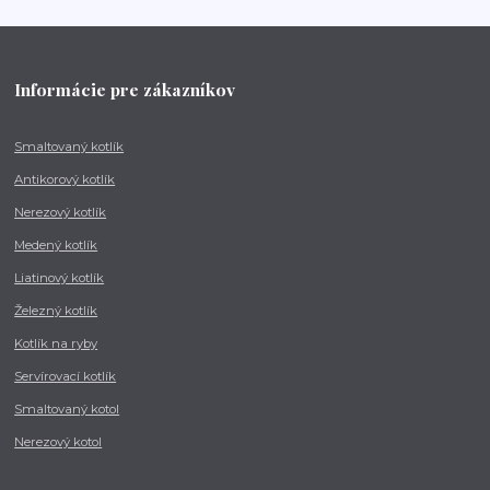
Informácie pre zákazníkov
Smaltovaný kotlík
Antikorový kotlík
Nerezový kotlík
Medený kotlík
Liatinový kotlík
Železný kotlík
Kotlík na ryby
Servírovací kotlík
Smaltovaný kotol
Nerezový kotol