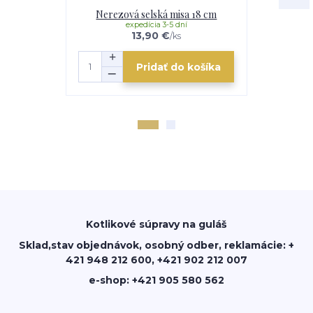
Nerezová selská misa 18 cm
Nerezov
expedícia 3-5 dní
e
13,90 €
/
ks
Pridať do košíka
Kotlikové súpravy na guláš
Sklad,stav objednávok, osobný odber, reklamácie: +
421 948 212 600, +421 902 212 007
e-shop: +421 905 580 562