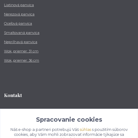
Liatinová panvica
Nerezová panvica
Oceľová panvica
Smaltovaná panvica
Nepriľnavá panvica
Wok, priemer: 31 cm
Wok, priemer: 36 cm
Kontakt
Tel.: +421 902 212 007
od 8:00 - do 16:00 hod
Spracovanie cookies
Náš e-shop a partneri potrebujú Váš
súhlas
s použitím súborov
info@kotlikovesupravy.sk
cookies, aby Vám mohli zobrazovať informácie týkajúce sa