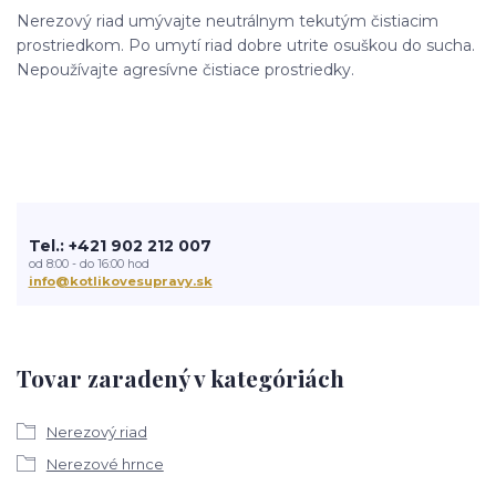
Nerezový riad umývajte neutrálnym tekutým čistiacim
prostriedkom. Po umytí riad dobre utrite osuškou do sucha.
Nepoužívajte agresívne čistiace prostriedky.
Tel.: +421 902 212 007
od 8:00 - do 16:00 hod
info@kotlikovesupravy.sk
Tovar zaradený v kategóriách
Nerezový riad
Nerezové hrnce