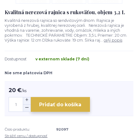
Kvalitná nerezová rajnica s rukoväťou, objem 3,2 L
Kvalitná nerezová rajnica so sendvičovým dnom. Rajnica je
vyrobená z hrubej, kvalitnej nerezovej oceli. Nerezová rajnica je
vhodná na varenie, zohrievanie, vody, omáčok, mlieka a iných
pokrmov. TECHNICKÉ PARAMETRE Objem: 3,5 L Priemer: 20 cm.
Výška rajnice: 12 cm Dĺžka rukoväte: 19 cm. Šírka raj...
celý popis
Dostupnosť
v externom sklade (7 dní)
Nie sme platcovia DPH
20 €
/
ks
Pridať do košíka
Číslo produktu:
92097
Strážiť cenu / dostupnosť