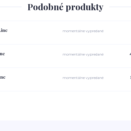
Podobné produkty
Line
momentálne vypredané
ine
momentálne vypredané
ine
momentálne vypredané