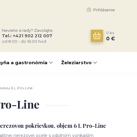
Prihlásenie
Neviete si rady? Zavolajte.
0
ks
Tel.: +421 902 212 007
0 €
od 8:00 - do 16:00 hod
yňa a gastronómia
Železiarstvo
evkou 6 L Pro-Line
Pro-Line
nerezovou pokrievkou, objem 6 L Pro-Line
alitnej nerezovej ocele s odolným vonkajším