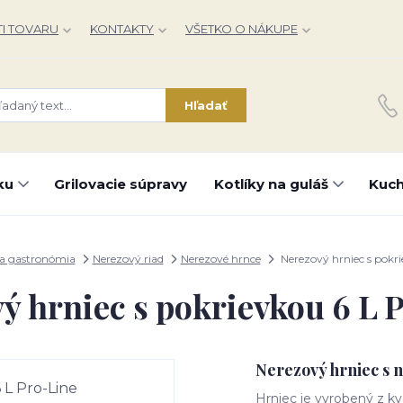
I TOVARU
KONTAKTY
VŠETKO O NÁKUPE
Hľadať
ku
Grilovacie súpravy
Kotlíky na guláš
Kuch
a gastronómia
Nerezový riad
Nerezové hrnce
Nerezový hrniec s pokri
ý hrniec s pokrievkou 6 L 
Nerezový hrniec s 
Hrniec je vyrobený z kv