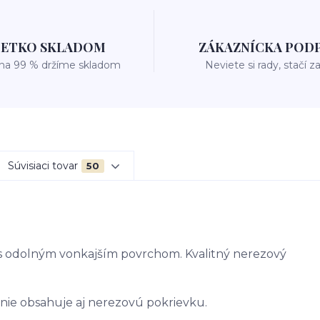
ŠETKO SKLADOM
ZÁKAZNÍCKA POD
 na 99 % držíme skladom
Neviete si rady, stačí z
Súvisiaci tovar
50
e s odolným vonkajším povrchom. Kvalitný nerezový
enie obsahuje aj nerezovú pokrievku.