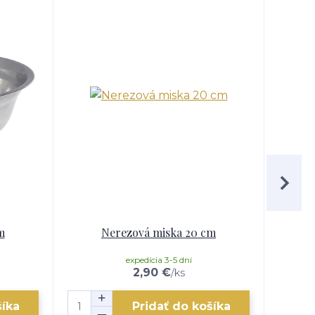
m
Nerezová miska 20 cm
expedícia 3-5 dní
2,90 €
/
ks
šíka
Pridať do košíka