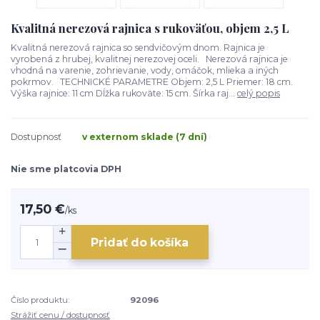
Kvalitná nerezová rajnica s rukoväťou, objem 2,5 L
Kvalitná nerezová rajnica so sendvičovým dnom. Rajnica je
vyrobená z hrubej, kvalitnej nerezovej oceli. Nerezová rajnica je
vhodná na varenie, zohrievanie, vody, omáčok, mlieka a iných
pokrmov. TECHNICKÉ PARAMETRE Objem: 2,5 L Priemer: 18 cm.
Výška rajnice: 11 cm Dĺžka rukoväte: 15 cm. Šírka raj...
celý popis
Dostupnosť
v externom sklade (7 dní)
Nie sme platcovia DPH
17,50 €
/
ks
Pridať do košíka
Číslo produktu:
92096
Strážiť cenu / dostupnosť