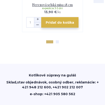
Nerezová selská misa 18 cm
Nerezov
expedícia 3-5 dní
e
13,90 €
/
ks
Pridať do košíka
Kotlikové súpravy na guláš
Sklad,stav objednávok, osobný odber, reklamácie: +
421 948 212 600, +421 902 212 007
e-shop: +421 905 580 562