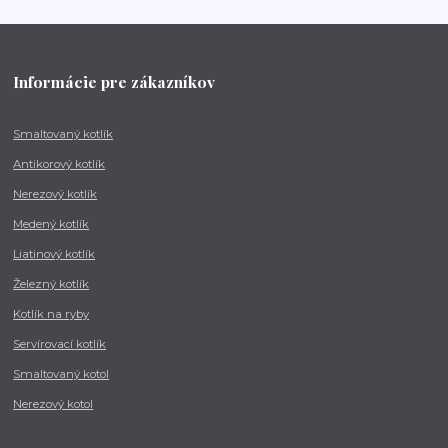
Informácie pre zákazníkov
Smaltovaný kotlík
Antikorový kotlík
Nerezový kotlík
Medený kotlík
Liatinový kotlík
Železný kotlík
Kotlík na ryby
Servírovací kotlík
Smaltovaný kotol
Nerezový kotol