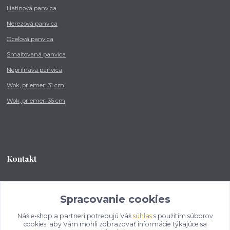
Liatinová panvica
Nerezová panvica
Oceľová panvica
Smaltovaná panvica
Nepriľnavá panvica
Wok, priemer: 31 cm
Wok, priemer: 36 cm
Kontakt
Tel.: +421 902 212 007
od 8:00 - do 16:00 hod
Spracovanie cookies
Náš e-shop a partneri potrebujú Váš
súhlas
s použitím súborov
info@kotlikovesupravy.sk
cookies, aby Vám mohli zobrazovať informácie týkajúce sa