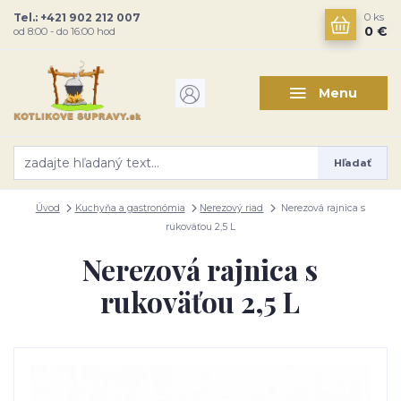
Tel.: +421 902 212 007
0
ks
0 €
od 8:00 - do 16:00 hod
Menu
Hľadať
Úvod
Kuchyňa a gastronómia
Nerezový riad
Nerezová rajnica s
rukoväťou 2,5 L
Nerezová rajnica s
rukoväťou 2,5 L