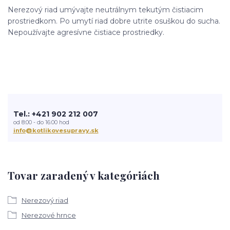
Nerezový riad umývajte neutrálnym tekutým čistiacim
prostriedkom. Po umytí riad dobre utrite osuškou do sucha.
Nepoužívajte agresívne čistiace prostriedky.
Tel.: +421 902 212 007
od 8:00 - do 16:00 hod
info@kotlikovesupravy.sk
Tovar zaradený v kategóriách
Nerezový riad
Nerezové hrnce