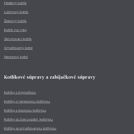
Medený kotlík
Liatinový kotlík
Železný kotlík
Kotlík na ryby
Servírovací kotlík
Smaltovaný kotol
Nerezový kotol
Kotlíkové súpravy a zabíjačkové súpravy
Kotlíky s trojnožkou
Kotlíky s nerezovou kotlinou
Kotlíky s kovovou kotlinou
Kotlíky so žiaruvzdor. kotlinou
Kotlíky so smaltovanou kotlinou