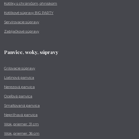
Kotlíky s chráničom, ohniskom
Kotlíkové súpravy BIG PARTY
Servírovacie súpravy
Zabíjačkové súpravy
Panvice, woky, súpravy
Grilovacie súpravy
Liatinová panvica
Nerezová panvica
Oceľová panvica
Smaltovaná panvica
Nepriľnavá panvica
Wok, priemer: 31 cm
Wok, priemer: 36 cm