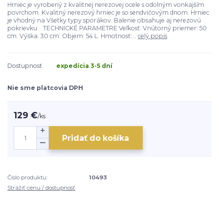
Hrniec je vyrobený z kvalitnej nerezovej ocele s odolným vonkajším
povrchom. Kvalitný nerezový hrniec je so sendvičovým dnom. Hrniec
je vhodný na Všetky typy sporákov. Balenie obsahuje aj nerezovú
pokrievku. TECHNICKÉ PARAMETRE Veľkosť: Vnútorný priemer: 50
cm. Výška: 30 cm. Objem: 54 L. Hmotnosť:...
celý popis
Dostupnosť
expedícia 3-5 dní
Nie sme platcovia DPH
129 €
/
ks
Pridať do košíka
Číslo produktu:
10493
Strážiť cenu / dostupnosť