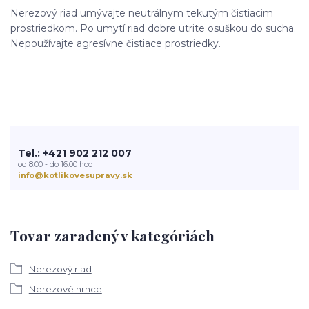
Nerezový riad umývajte neutrálnym tekutým čistiacim
prostriedkom. Po umytí riad dobre utrite osuškou do sucha.
Nepoužívajte agresívne čistiace prostriedky.
Tel.: +421 902 212 007
od 8:00 - do 16:00 hod
info@kotlikovesupravy.sk
Tovar zaradený v kategóriách
Nerezový riad
Nerezové hrnce