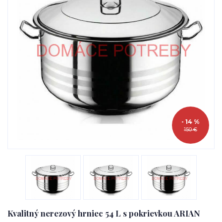
- 14 %
150 €
Kvalitný nerezový hrniec 54 L s pokrievkou ARIAN