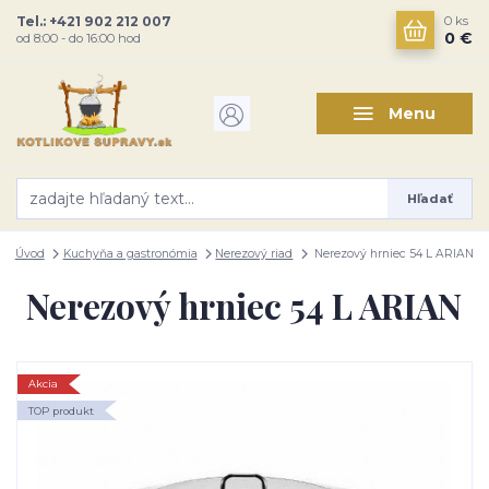
Tel.: +421 902 212 007
0
ks
0 €
od 8:00 - do 16:00 hod
Menu
Hľadať
Úvod
Kuchyňa a gastronómia
Nerezový riad
Nerezový hrniec 54 L ARIAN
Nerezový hrniec 54 L ARIAN
Akcia
TOP produkt