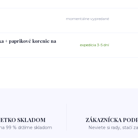
momentálne vypredané
ka + paprikové korenie na
expedícia 3-5 dní
ŠETKO SKLADOM
ZÁKAZNÍCKA POD
 na 99 % držíme skladom
Neviete si rady, stačí z