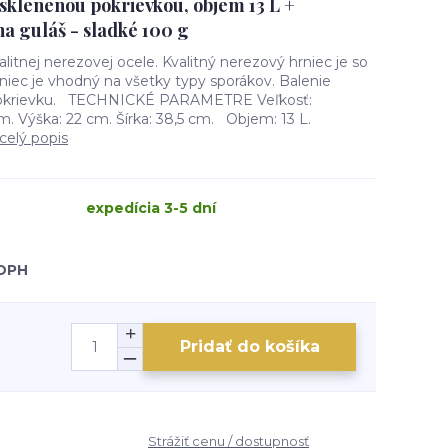
 sklenenou pokrievkou, objem 13 L +
a guláš - sladké 100 g
litnej nerezovej ocele. Kvalitný nerezový hrniec je so
ec je vhodný na všetky typy sporákov. Balenie
 pokrievku. TECHNICKÉ PARAMETRE Veľkosť:
. Výška: 22 cm. Šírka: 38,5 cm. Objem: 13 L.
celý popis
expedícia 3-5 dní
 DPH
Pridať do košíka
Strážiť cenu / dostupnosť