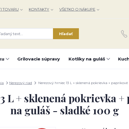
I TOVARU
KONTAKTY
VŠETKO O NÁKUPE
Hľadať
ku
Grilovacie súpravy
Kotlíky na guláš
Kuch
ia
Nerezový riad
Nerezový hrniec 13 L + sklenená pokrievka + paprikové 
3 L + sklenená pokrievka +
na guláš - sladké 100 g