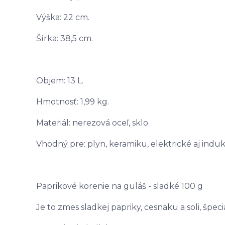
Výška: 22 cm.
Šírka: 38,5 cm.
Objem: 13 L.
Hmotnosť: 1,99 kg.
Materiál: nerezová oceľ, sklo.
Vhodný pre: plyn, keramiku, elektrické aj indu
Paprikové korenie na guláš - sladké 100 g
Je to zmes sladkej papriky, cesnaku a soli, špe