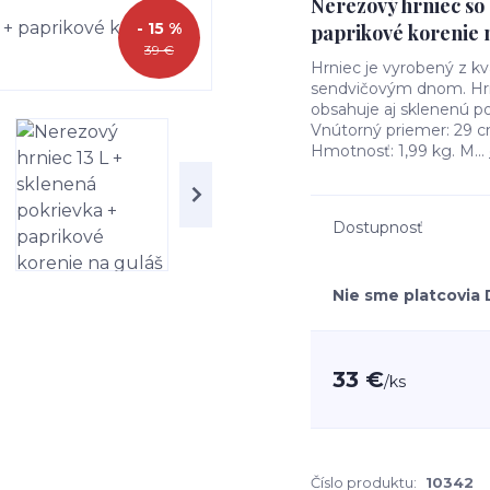
Nerezový hrniec so
- 15 %
paprikové korenie n
39 €
Hrniec je vyrobený z kva
sendvičovým dnom. Hrni
obsahuje aj sklenenú
Vnútorný priemer: 29 cm
Hmotnosť: 1,99 kg. M...
Dostupnosť
Nie sme platcovia
33 €
/
ks
Číslo produktu:
10342