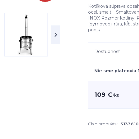
Kotlíková súprava obsahu
ocel, smalt. Smaltovaná
INOX Rozmer kotliny: Pr
(dymovod): rúra, kĺb, st
popis
Dostupnosť
Nie sme platcovia
109 €
/
ks
Číslo produktu:
513361