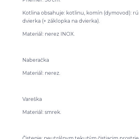
Kotlina obsahuje: kotlinu, komín (dymovod): rúr
dvierka (+ záklopka na dvierka).
Materiál: nerez INOX.
Naberačka
Materiál: nerez.
Vareška
Materiál: smrek.
Čistenie: neutrálnym tekutým čistiacim prostri