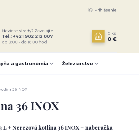
Prihlásenie
Neviete si rady? Zavolajte.
0
ks
Tel.: +421 902 212 007
0 €
od 8:00 - do 16:00 hod
yňa a gastronómia
Železiarstvo
kotlina 36 INOX
lina 36 INOX
13 L + Nerezová kotlina 36 INOX + naberačka