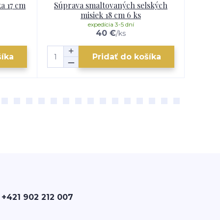
a 17 cm
Súprava smaltovaných selských
Súpr
misiek 18 cm 6 ks
expedícia 3-5 dní
40 €
/
ks
šíka
Pridať do košíka
 +421 902 212 007