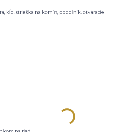
a, kĺb, strieška na komín, popolník, otváracie
edkom na riad.