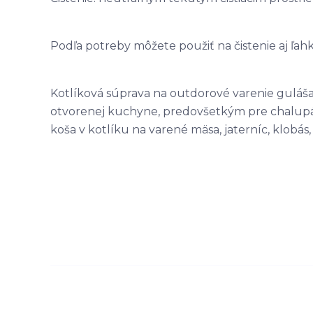
Podľa potreby môžete použiť na čistenie aj ľah
Kotlíková súprava na outdorové varenie guláša 
otvorenej kuchyne, predovšetkým pre chalupáro
koša v kotlíku na varené mäsa, jaterníc, klobás,