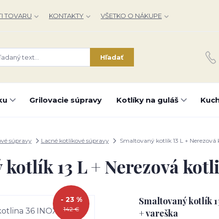
I TOVARU
KONTAKTY
VŠETKO O NÁKUPE
Hľadať
ku
Grilovacie súpravy
Kotlíky na guláš
Kuch
ové súpravy
Lacné kotlíkové súpravy
Smaltovaný kotlík 13 L + Nerezová 
kotlík 13 L + Nerezová kot
- 23 %
Smaltovaný kotlík 
142 €
+ vareška