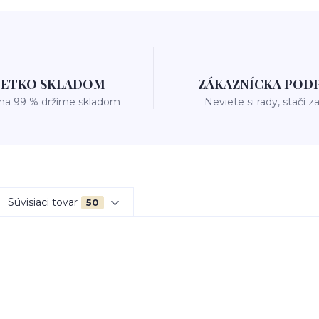
ŠETKO SKLADOM
ZÁKAZNÍCKA POD
 na 99 % držíme skladom
Neviete si rady, stačí z
Súvisiaci tovar
50