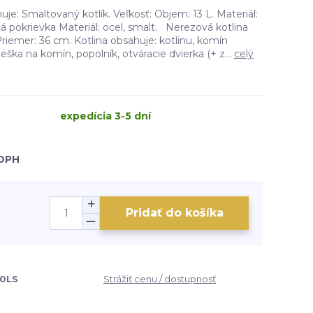
je: Smaltovaný kotlík. Veľkosť: Objem: 13 L. Materiál:
 pokrievka Materiál: ocel, smalt. Nerezová kotlina
iemer: 36 cm. Kotlina obsahuje: kotlinu, komín
rieška na komín, popolník, otváracie dvierka (+ z...
celý
expedícia 3-5 dní
 DPH
Pridať do košíka
00LS
Strážiť cenu / dostupnosť