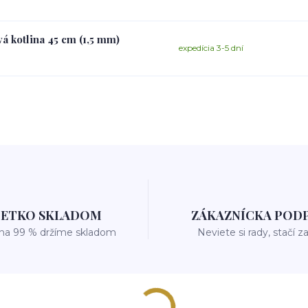
vá kotlina 45 cm (1,5 mm)
expedícia 3-5 dní
ŠETKO SKLADOM
ZÁKAZNÍCKA POD
 na 99 % držíme skladom
Neviete si rady, stačí z