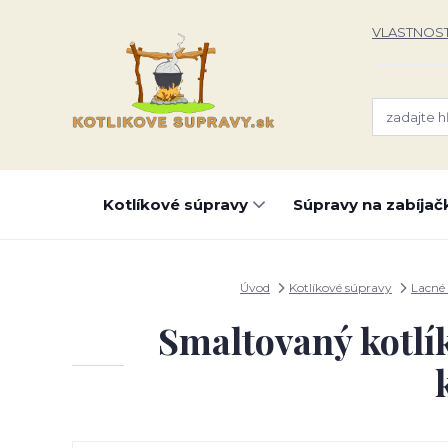
VLASTNOST
Kotlíkové súpravy
Súpravy na zabíjač
Úvod
Kotlíkové súpravy
Lacné 
Smaltovaný kotlík