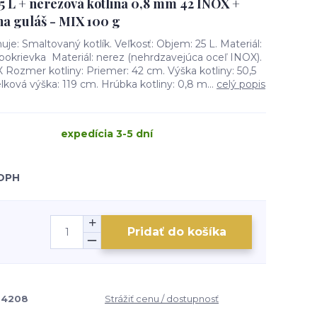
25 L + nerezová kotlina 0,8 mm 42 INOX +
na guláš - MIX 100 g
uje: Smaltovaný kotlík. Veľkosť: Objem: 25 L. Materiál:
pokrievka Materiál: nerez (nehrdzavejúca oceľ INOX).
Rozmer kotliny: Priemer: 42 cm. Výška kotliny: 50,5
elková výška: 119 cm. Hrúbka kotliny: 0,8 m...
celý popis
expedícia 3-5 dní
 DPH
Pridať do košíka
94208
Strážiť cenu / dostupnosť