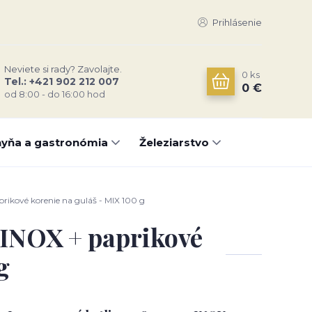
Prihlásenie
Neviete si rady? Zavolajte.
0
ks
Tel.: +421 902 212 007
0 €
od 8:00 - do 16:00 hod
yňa a gastronómia
Železiarstvo
rikové korenie na guláš - MIX 100 g
2 INOX + paprikové
g