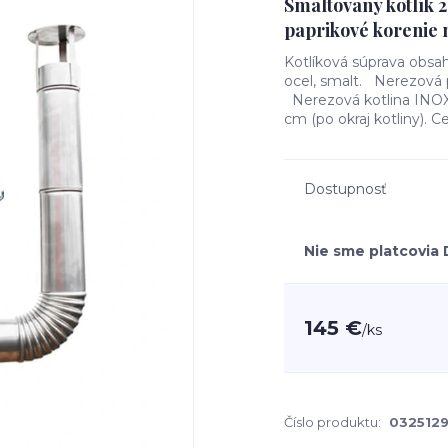
Smaltovaný kotlík 
paprikové korenie 
Kotlíková súprava obsah
ocel, smalt. Nerezová 
Nerezová kotlina INOX 
cm (po okraj kotliny). C
Dostupnosť
Nie sme platcovia
145 €
/
ks
Číslo produktu:
032512