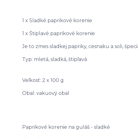
1 x Sladké paprikové korenie
1 x Štiplavé paprikové korenie
Je to zmes sladkej papriky, cesnaku a soli, špe
Typ: mletá, sladká, štipľavá
Veľkosť: 2 x 100 g
Obal: vakuový obal
Paprikové korenie na guláš - sladké