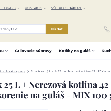
I TOVARU
KONTAKTY
VŠETKO O NÁKUPE
Hľadať
ku
Grilovacie súpravy
Kotlíky na guláš
Kuch
kotlíkové súpravy
Smaltovaný kotlík 25 L + Nerezová kotlina 42 INOX + pap
 25 L + Nerezová kotlina 4
korenie na guláš - MIX 100 