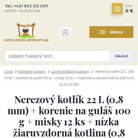
Tel.: +421 902 212 007
0
ks
0 €
od 8:00 - do 16:00 hod
Menu
Hľadať
Úvod
Kotlíkové súpravy
Lacné kotlíkové súpravy
Nerezový kotlík 22 L (0,8
mm) + korenie na guláš 100 g + misky 12 ks + nízka žiaruvzdorná kotlina (0,8 mm)
42 PLUS 600
Nerezový kotlík 22 L (0,8
mm) + korenie na guláš 100
g + misky 12 ks + nízka
žiaruvzdorná kotlina (0,8