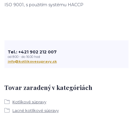
ISO 9001, s použitím systému HACCP
Tel.: +421 902 212 007
od 8:00 - do 16:00 hod
info@kotlikovesupravy.sk
Tovar zaradený v kategóriách
Kotlíkové súpravy
Lacné kotlíkové súpravy