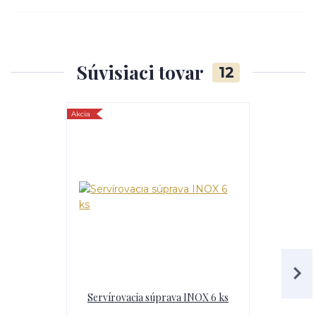
Súvisiaci tovar
12
Akcia
Servírovacia súprava INOX 6 ks
Serv