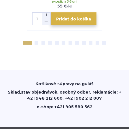
expedícia 3-5 dní
e
55 €
/
ks
Pridať do košíka
Kotlikové súpravy na guláš
Sklad,stav objednávok, osobný odber, reklamácie: +
421 948 212 600, +421 902 212 007
e-shop: +421 905 580 562