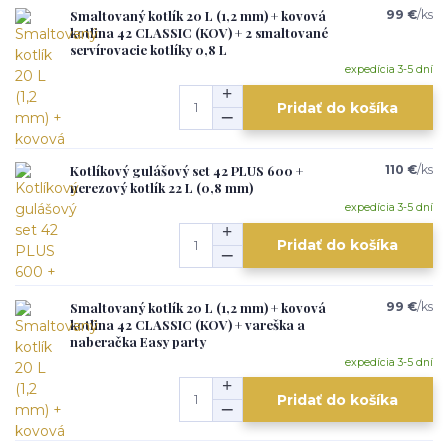
Smaltovaný kotlík 20 L (1,2 mm) + kovová
99 €
/
ks
kotlina 42 CLASSIC (KOV) + 2 smaltované
servírovacie kotlíky 0,8 L
expedícia 3-5 dní
Pridať do košíka
Kotlíkový gulášový set 42 PLUS 600 +
110 €
/
ks
nerezový kotlík 22 L (0,8 mm)
expedícia 3-5 dní
Pridať do košíka
Smaltovaný kotlík 20 L (1,2 mm) + kovová
99 €
/
ks
kotlina 42 CLASSIC (KOV) + vareška a
naberačka Easy party
expedícia 3-5 dní
Pridať do košíka