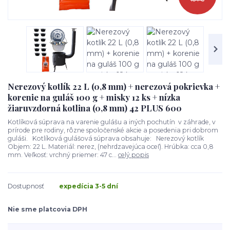
Nerezový kotlík 22 L (0,8 mm) + nerezová pokrievka +
korenie na guláš 100 g + misky 12 ks + nízka
žiaruvzdorná kotlina (0,8 mm) 42 PLUS 600
Kotlíková súprava na varenie gulášu a iných pochutín v záhrade, v
prírode pre rodiny, rôzne spoločenské akcie a posedenia pri dobrom
guláši. Kotlíková gulášová súprava obsahuje: Nerezový kotlík
Objem: 22 L. Materiál: nerez, (nehrdzavejúca oceľ). Hrúbka: cca 0,8
mm. Veľkosť: vrchný priemer: 47 c...
celý popis
Dostupnosť
expedícia 3-5 dní
Nie sme platcovia DPH