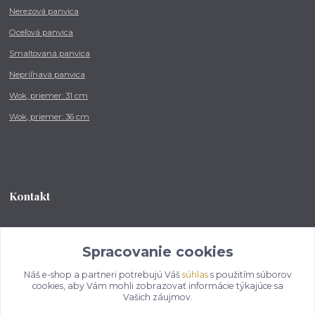
Nerezová panvica
Oceľová panvica
Smaltovaná panvica
Nepriľnavá panvica
Wok, priemer: 31 cm
Wok, priemer: 36 cm
Kontakt
Tel.: +421 902 212 007
od 8:00 - do 16:00 hod
Spracovanie cookies
Náš e-shop a partneri potrebujú Váš
súhlas
s použitím súborov
info@kotlikovesupravy.sk
cookies, aby Vám mohli zobrazovať informácie týkajúce sa
Vašich záujmov.