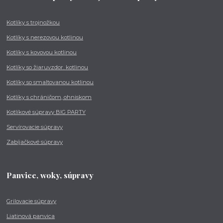
Kotlíky s trojnožkou
Kotlíky s nerezovou kotlinou
Kotlíky s kovovou kotlinou
Kotlíky so žiaruvzdor. kotlinou
Kotlíky so smaltovanou kotlinou
Kotlíky s chráničom, ohniskom
Kotlíkové súpravy BIG PARTY
Servírovacie súpravy
Zabíjačkové súpravy
Panvice, woky, súpravy
Grilovacie súpravy
Liatinová panvica