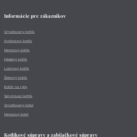
Informácie pre zákazníkov
Smaltovaný kotlík
Antikorový kotlík
Nerezový kotlík
Medený kotlík
Liatinový kotlík
Železný kotlík
Kotlík na ryby
Servírovací kotlík
Smaltovaný kotol
Nerezový kotol
Kotlíkové súpravy a zabíjačkové súpravy