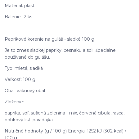
Materiál: plast.
Balenie 12 ks.
Paprikové korenie na guláš - sladké 100 g
Je to zmes sladkej papriky, cesnaku a soli, špecialne
používané do gulášu.
Typ: mletá, sladká
Veľkosť: 100 g
Obal: vákuový obal
Zloženie:
paprika, soľ, sušená zelenina - mix, červená cibuľa, rasca,
bobkový list, paradajka
Nutričné hodnoty (g / 100 g) Energia: 1252 kJ (302 kcal) /
100 g