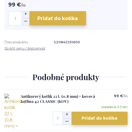
99 €
/
ks
Pridať do košíka
Číslo produktu:
220842151600
Strážiť cenu / dostupnosť
Podobné produkty
Antikorový kotlík 22 L (0,8 mm) + kovová
99 €
/
ks
kotlina 42 CLASSIC (KOV)
expedícia 3-5 dní
Pridať do košíka