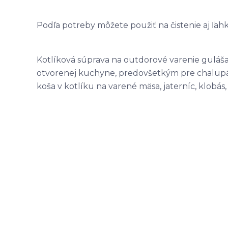
Podľa potreby môžete použiť na čistenie aj ľah
Kotlíková súprava na outdorové varenie guláša 
otvorenej kuchyne, predovšetkým pre chalupáro
koša v kotlíku na varené mäsa, jaterníc, klobás,