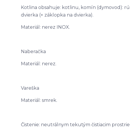
Kotlina obsahuje: kotlinu, komín (dymovod): rúr
dvierka (+ záklopka na dvierka).
Materiál: nerez INOX.
Naberačka
Materiál: nerez.
Vareška
Materiál: smrek.
Čistenie: neutrálnym tekutým čistiacim prostri