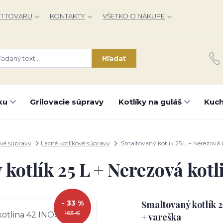
I TOVARU
KONTAKTY
VŠETKO O NÁKUPE
Hľadať
ku
Grilovacie súpravy
Kotlíky na guláš
Kuch
ové súpravy
Lacné kotlíkové súpravy
Smaltovaný kotlík 25 L + Nerezová 
kotlík 25 L + Nerezová kot
- 33 %
Smaltovaný kotlík 
163 €
+ vareška