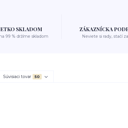
ŠETKO SKLADOM
ZÁKAZNÍCKA POD
 na 99 % držíme skladom
Neviete si rady, stačí z
Súvisiaci tovar
50