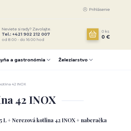
Prihlásenie
Neviete si rady? Zavolajte.
0
ks
Tel.: +421 902 212 007
0 €
od 8:00 - do 16:00 hod
yňa a gastronómia
Železiarstvo
kotlina 42 INOX
lina 42 INOX
25 L + Nerezová kotlina 42 INOX + naberačka