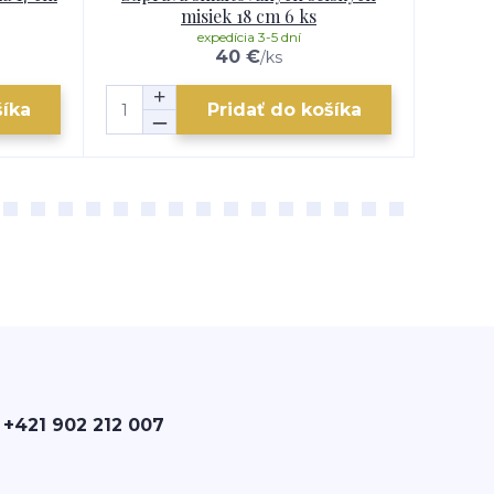
misiek 18 cm 6 ks
expedícia 3-5 dní
40 €
/
ks
šíka
Pridať do košíka
 +421 902 212 007