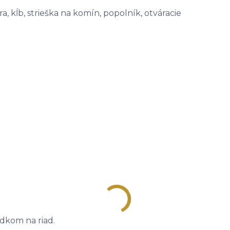
a, kĺb, strieška na komín, popolník, otváracie
edkom na riad.