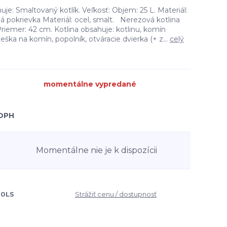
uje: Smaltovaný kotlík. Veľkosť: Objem: 25 L. Materiál:
 pokrievka Materiál: ocel, smalt. Nerezová kotlina
iemer: 42 cm. Kotlina obsahuje: kotlinu, komín
rieška na komín, popolník, otváracie dvierka (+ z...
celý
momentálne vypredané
 DPH
Momentálne nie je k dispozícii
00LS
Strážiť cenu / dostupnosť