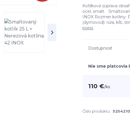
Kotlíková súprava obsah
ocel, smalt. Smaltovaná
INOX Rozmer kotliny: Pr
(dymovod): rúra, kĺb, st
popis
Dostupnosť
Nie sme platcovia
110 €
/
ks
Číslo produktu:
525421