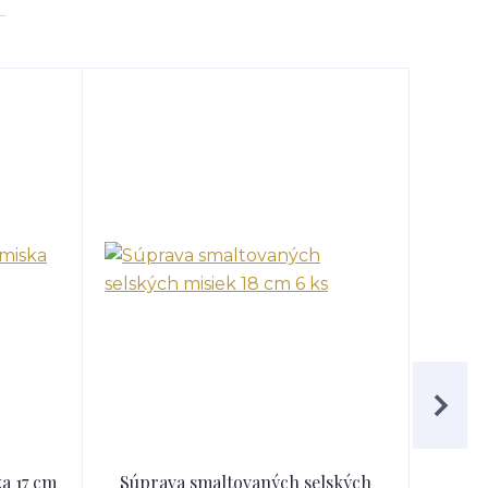
a 17 cm
Súprava smaltovaných selských
Súpr