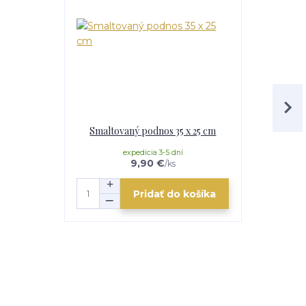
Smaltovaný podnos 35 x 25 cm
Smaltovaná
expedícia 3-5 dní
e
9,90 €
/
ks
Pridať do košíka