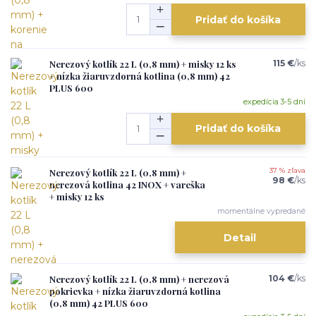
Pridať do košíka
Nerezový kotlík 22 L (0,8 mm) + misky 12 ks
115 €
/
ks
+ nízka žiaruvzdorná kotlina (0,8 mm) 42
PLUS 600
expedícia 3-5 dní
Pridať do košíka
Nerezový kotlík 22 L (0,8 mm) +
37 % zľava
98 €
/
ks
nerezová kotlina 42 INOX + vareška
+ misky 12 ks
momentálne vypredané
Detail
Nerezový kotlík 22 L (0,8 mm) + nerezová
104 €
/
ks
pokrievka + nízka žiaruvzdorná kotlina
(0,8 mm) 42 PLUS 600