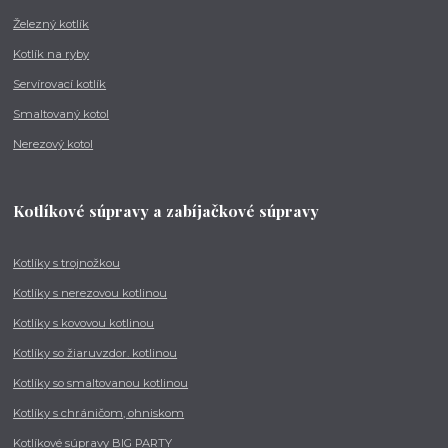
Železný kotlík
Kotlík na ryby
Servírovací kotlík
Smaltovaný kotol
Nerezový kotol
Kotlíkové súpravy a zabíjačkové súpravy
Kotlíky s trojnožkou
Kotlíky s nerezovou kotlinou
Kotlíky s kovovou kotlinou
Kotlíky so žiaruvzdor. kotlinou
Kotlíky so smaltovanou kotlinou
Kotlíky s chráničom, ohniskom
Kotlíkové súpravy BIG PARTY