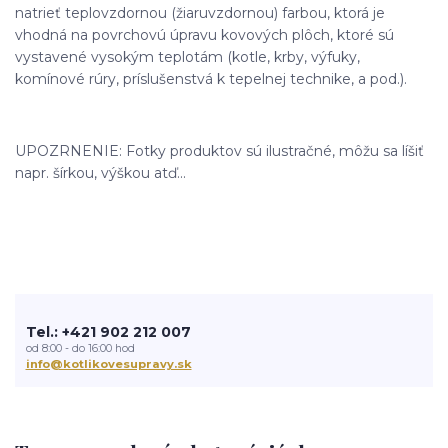
natrieť teplovzdornou (žiaruvzdornou) farbou, ktorá je
vhodná na povrchovú úpravu kovových plôch, ktoré sú
vystavené vysokým teplotám (kotle, krby, výfuky,
komínové rúry, príslušenstvá k tepelnej technike, a pod.).
UPOZRNENIE: Fotky produktov sú ilustračné, môžu sa líšiť
napr. šírkou, výškou atď...
Tel.: +421 902 212 007
od 8:00 - do 16:00 hod
info@kotlikovesupravy.sk