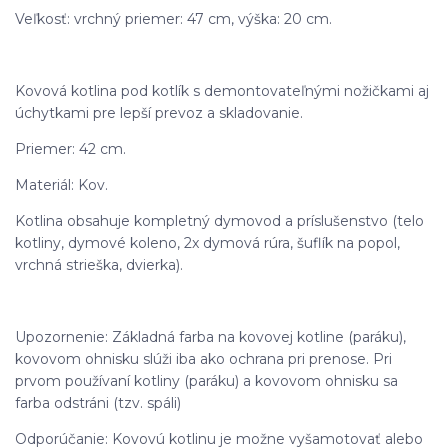
Veľkosť: vrchný priemer: 47 cm, výška: 20 cm.
Kovová kotlina pod kotlík s demontovateľnými nožičkami aj
úchytkami pre lepší prevoz a skladovanie.
Priemer: 42 cm.
Materiál: Kov.
Kotlina obsahuje kompletný dymovod a príslušenstvo (telo
kotliny, dymové koleno, 2x dymová rúra, šuflík na popol,
vrchná strieška, dvierka).
Upozornenie: Základná farba na kovovej kotline (paráku),
kovovom ohnisku slúži iba ako ochrana pri prenose. Pri
prvom používaní kotliny (paráku) a kovovom ohnisku sa
farba odstráni (tzv. spáli)
Odporúčanie: Kovovú kotlinu je možne vyšamotovať alebo