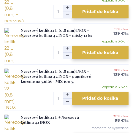
expedícia 3-5 dní
Pridať do košíka
Nerezový kotlík 22 L (0,8 mm) INOX +
11 % zľava
139 €
/
ks
Nerezová kotlina 42 INOX + misky 12 ks
expedícia 3-5 dní
Pridať do košíka
Nerezový kotlík 22 L (0,8 mm) INOX +
18 % zľava
139 €
/
ks
Nerezová kotlina 42 INOX + paprikové
korenie na guláš - MIX 100 g
expedícia 3-5 dní
Pridať do košíka
Nerezový kotlík 22 L + Nerezová
37 % zľava
98 €
/
ks
kotlina 42 INOX
momentálne vypredané