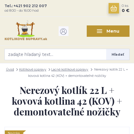
Tel.: +421 902 212 007
0
ks
0 €
od 8:00 - do 16:00 hod
Menu
Hľadať
Úvod
Kotlíkové súpravy
Lacné kotlíkové súpravy
Nerezový kotlík 22 L +
kovová kotlina 42 (KOV) + demontovateľné nožičky
Nerezový kotlík 22 L +
kovová kotlina 42 (KOV) +
demontovateľné nožičky
Novinka