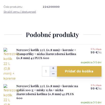
Číslo produktu:
224200000
Strážiť cenu / dostupnosť
Podobné produkty
Nerezový kotlík 22 L (0,8 mm) + korenie +
5 % zľava
99 €
/
ks
štamperlíky + nízka žiaruvzdorná kotlina
(0,8 mm) 42 PLUS 600
expedícia 3-5 dní
Pridať do košíka
Nerezový kotlík 22 L (0,8 mm) + korenie na
5 % zľava
99 €
/
ks
guláš 100 g + misky 12 ks + nízka
žiaruvzdorná kotlina (0,8 mm) 42 PLUS
600
expedícia 3-5 dní