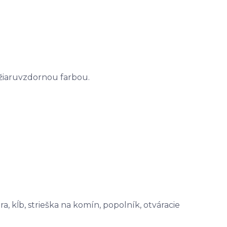
 žiaruvzdornou farbou.
a, kĺb, strieška na komín, popolník, otváracie