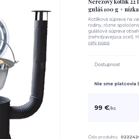
Nerezový kotlík 22 
guláš 100 g + nízk
Kotlíková súprava na va
rodiny, rôzne spoločens
gulášová súprava obsahu
(nehrdzavejúca oceľ). H
celý popis
Dostupnosť
Nie sme platcovia
99 €
/
ks
Číslo produktu:
022242