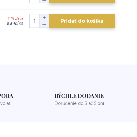
11 % zľava
Pridať do košíka
93 €
/
ks
PORA
RÝCHLE DODANIE
avolať
Doručenie do 3 až 5 dní