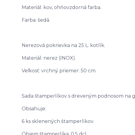
Materiál: kov, ohňovzdorná farba.
Farba: šedá.
Nerezová pokrievka na 25 L. kotlík.
Materiál: nerez (INOX).
Veľkosť: vrchný priemer: 50 cm.
Sada štamperlíkov s dreveným podnosom na g
Obsahuje:
6 ks sklenených štamperlíkov.
Objem štamperlíka: 0,5 dcl.