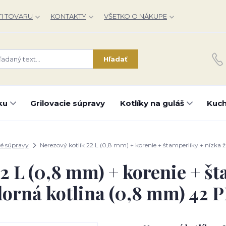
I TOVARU
KONTAKTY
VŠETKO O NÁKUPE
Hľadať
ku
Grilovacie súpravy
Kotlíky na guláš
Kuch
vé súpravy
Nerezový kotlík 22 L (0,8 mm) + korenie + štamperlíky + nízka
22 L (0,8 mm) + korenie + št
dorná kotlina (0,8 mm) 42 