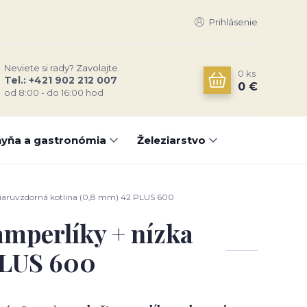
Prihlásenie
Neviete si rady? Zavolajte.
0
ks
Tel.: +421 902 212 007
0 €
od 8:00 - do 16:00 hod
yňa a gastronómia
Železiarstvo
 žiaruvzdorná kotlina (0,8 mm) 42 PLUS 600
amperlíky + nízka
PLUS 600