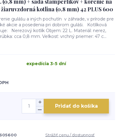
L (0,8 mm) + sada štamperlíkov + korenie na
a žiaruvzdorná kotlina (0,8 mm) 42 PLUS 600
renie gulášu a iných pochutín v záhrade, v prírode pre
ké akcie a posedenia pri dobrom guláši. Kotlíková
je: Nerezový kotlík Objem: 22 L. Materiál: nerez,
rúbka: cca 0,8 mm. Veľkosť: vrchný priemer: 47 c...
expedícia 3-5 dní
 DPH
Pridať do košíka
605600
Strážiť cenu / dostupnosť