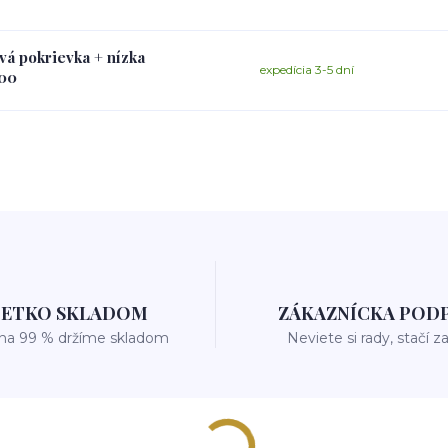
vá pokrievka + nízka
expedícia 3-5 dní
600
ŠETKO SKLADOM
ZÁKAZNÍCKA POD
 na 99 % držíme skladom
Neviete si rady, stačí z