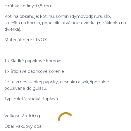
Hrúbka kotliny: 0,8 mm.
Kotlina obsahuje: kotlinu, komín (dymovod): rúra, kĺb,
strieška na komín, popolník, otváracie dvierka (+ záklopka na
dvierka).
Materiál: nerez INOX.
1 x Sladké paprikové korenie
1 x Štiplavé paprikové korenie
Je to zmes sladkej papriky, cesnaku a soli, špecialne
používané do gulášu.
Typ: mletá, sladká, štipľavá
Veľkosť: 2 x 100 g
Obal: vakuový obal