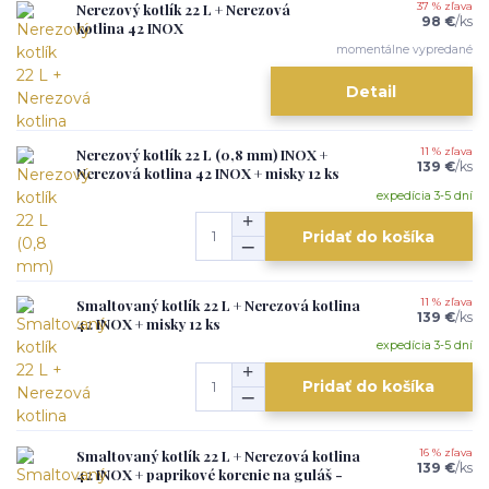
Nerezový kotlík 22 L + Nerezová
37 % zľava
98 €
/
ks
kotlina 42 INOX
momentálne vypredané
Detail
Nerezový kotlík 22 L (0,8 mm) INOX +
11 % zľava
139 €
/
ks
Nerezová kotlina 42 INOX + misky 12 ks
expedícia 3-5 dní
Pridať do košíka
Smaltovaný kotlík 22 L + Nerezová kotlina
11 % zľava
139 €
/
ks
42 INOX + misky 12 ks
expedícia 3-5 dní
Pridať do košíka
Smaltovaný kotlík 22 L + Nerezová kotlina
16 % zľava
139 €
/
ks
42 INOX + paprikové korenie na guláš -