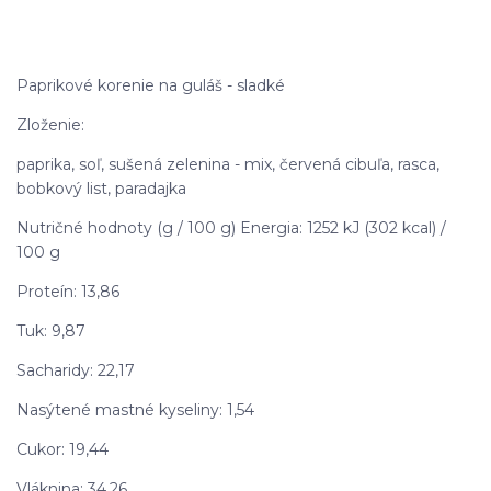
Paprikové korenie na guláš - sladké
Zloženie:
paprika, soľ, sušená zelenina - mix, červená cibuľa, rasca,
bobkový list, paradajka
Nutričné hodnoty (g / 100 g) Energia: 1252 kJ (302 kcal) /
100 g
Proteín: 13,86
Tuk: 9,87
Sacharidy: 22,17
Nasýtené mastné kyseliny: 1,54
Cukor: 19,44
Vláknina: 34,26