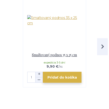
Smaltovaný podnos 35 x 25 cm
Smaltovaná
expedícia 3-5 dní
e
9,90 €
/
ks
Pridať do košíka