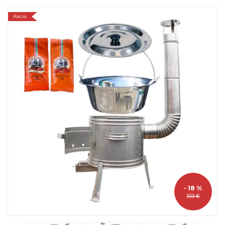
Akcia
- 18 %
169 €