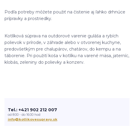
Podľa potreby môžete použiť na čistenie aj ľahko drhnúce
prípravky a prostriedky.
Kotlíková súprava na outdorové varenie guláša a rybích
polievok v prírode, v záhrade alebo v otvorenej kuchyne,
predovšetkým pre chalupárov, chatárov, do kempu a na
táborenie. Pri použití koša v kotlíku na varené mäsa, jaterníc,
klobás, zeleniny do polievky a konzerv.
Tel.: +421 902 212 007
od 8:00 - do 16:00 hod
info@kotlikovesupravy.sk