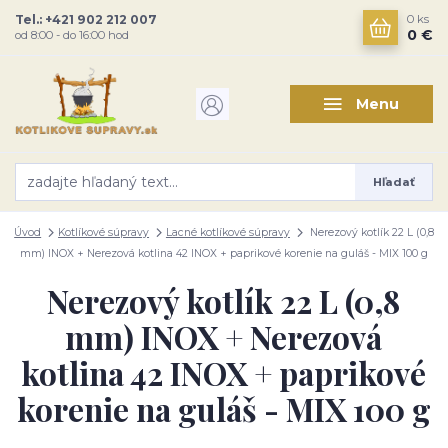
Tel.: +421 902 212 007
0
ks
0 €
od 8:00 - do 16:00 hod
Menu
Hľadať
Úvod
Kotlíkové súpravy
Lacné kotlíkové súpravy
Nerezový kotlík 22 L (0,8
mm) INOX + Nerezová kotlina 42 INOX + paprikové korenie na guláš - MIX 100 g
Nerezový kotlík 22 L (0,8
mm) INOX + Nerezová
kotlina 42 INOX + paprikové
korenie na guláš - MIX 100 g