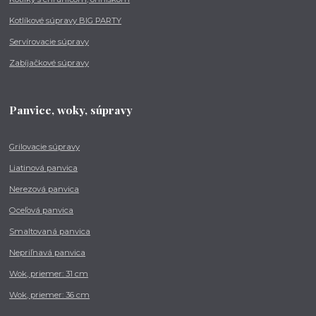
Kotlíkové súpravy BIG PARTY
Servírovacie súpravy
Zabíjačkové súpravy
Panvice, woky, súpravy
Grilovacie súpravy
Liatinová panvica
Nerezová panvica
Oceľová panvica
Smaltovaná panvica
Nepriľnavá panvica
Wok, priemer: 31 cm
Wok, priemer: 36 cm