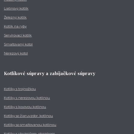
Liatinový kotlík
Železný kotlík
Kotlík na ryby
Servírovací kotlík
Smaltovaný kotol
Nerezový kotol
Kotlíkové súpravy a zabíjačkové súpravy
Kotlíky s trojnožkou
Kotlíky s nerezovou kotlinou
Kotlíky s kovovou kotlinou
Kotlíky so žiaruvzdor. kotlinou
Kotlíky so smaltovanou kotlinou
Kotlíky s chráničom, ohniskom