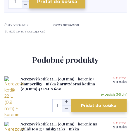
Pridať do košíka
Číslo produktu:
02220894208
Strážiť cenu / dostupnosť
Podobné produkty
Nerezový kotlík 22 L (0,8 mm) + korenie +
5 % zľava
99 €
/
ks
štamperlíky + nízka žiaruvzdorná kotlina
(0,8 mm) 42 PLUS 600
expedícia 3-5 dní
Pridať do košíka
Nerezový kotlík 22 L (0,8 mm) + korenie na
5 % zľava
99 €
/
ks
guláš 100 g + misky 12 ks + nízka