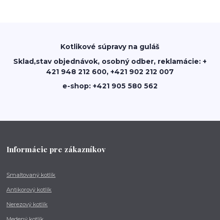
Kotlikové súpravy na guláš
Sklad,stav objednávok, osobný odber, reklamácie: +
421 948 212 600, +421 902 212 007
e-shop: +421 905 580 562
Informácie pre zákazníkov
Smaltovaný kotlík
Antikorový kotlík
Nerezový kotlík
Medený kotlík