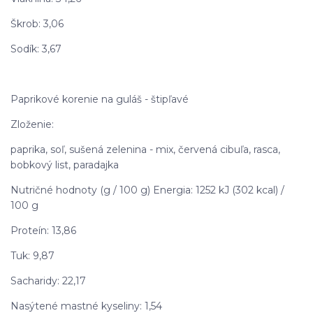
Škrob: 3,06
Sodík: 3,67
Paprikové korenie na guláš - štipľavé
Zloženie:
paprika, soľ, sušená zelenina - mix, červená cibuľa, rasca,
bobkový list, paradajka
Nutričné hodnoty (g / 100 g) Energia: 1252 kJ (302 kcal) /
100 g
Proteín: 13,86
Tuk: 9,87
Sacharidy: 22,17
Nasýtené mastné kyseliny: 1,54