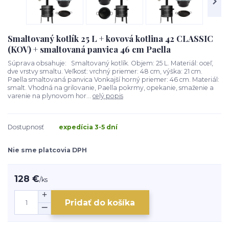
Smaltovaný kotlík 25 L + kovová kotlina 42 CLASSIC
(KOV) + smaltovaná panvica 46 cm Paella
Súprava obsahuje: Smaltovaný kotlík. Objem: 25 L. Materiál: oceľ,
dve vrstvy smaltu. Veľkosť: vrchný priemer: 48 cm, výška: 21 cm.
Paella smaltovaná panvica Vonkajší horný priemer: 46 cm. Materiál:
smalt. Vhodná na grilovanie, Paella pokrmy, opekanie, smaženie a
varenie na plynovom hor...
celý popis
Dostupnosť
expedícia 3-5 dní
Nie sme platcovia DPH
128 €
/
ks
Pridať do košíka