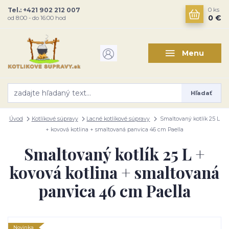
Tel.: +421 902 212 007
0
ks
0 €
od 8:00 - do 16:00 hod
Menu
Hľadať
Úvod
Kotlíkové súpravy
Lacné kotlíkové súpravy
Smaltovaný kotlík 25 L
+ kovová kotlina + smaltovaná panvica 46 cm Paella
Smaltovaný kotlík 25 L +
kovová kotlina + smaltovaná
panvica 46 cm Paella
Novinka