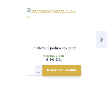
Smaltovaný podnos 35 x 25 cm
Smaltovaná
expedícia 3-5 dní
e
9,90 €
/
ks
Pridať do košíka