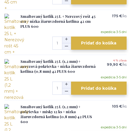
Smaltovaný kotlík 25 L + Nerezový rošt 45
175 €
/
ks
cm + nízka žiaruvzdorná kotlina 42 cm
PLUS 600
expedícia 3-5 dní
Pridať do košíka
Smaltovaný kotlík 25 L (1,2 mm) +
4 % zľava
99,90 €
/
ks
nerezová pokrievka + nízka žiaruvzdorná
kotlina (0,8 mm) 42 PLUS 600
expedícia 3-5 dní
Pridať do košíka
Smaltovaný kotlík 25 L (1,2 mm) +
105 €
/
ks
pokrievka + misky 12 ks + nízka
žiaruvzdorná kotlina (0,8 mm) 42 PLUS
600
expedícia 3-5 dní