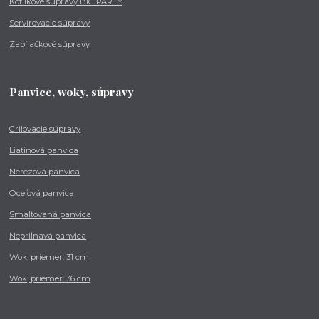
Kotlíkové súpravy BIG PARTY
Servírovacie súpravy
Zabíjačkové súpravy
Panvice, woky, súpravy
Grilovacie súpravy
Liatinová panvica
Nerezová panvica
Oceľová panvica
Smaltovaná panvica
Nepriľnavá panvica
Wok, priemer: 31 cm
Wok, priemer: 36 cm