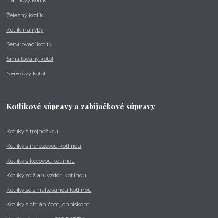
Liatinový kotlík
Železný kotlík
Kotlík na ryby
Servírovací kotlík
Smaltovaný kotol
Nerezový kotol
Kotlíkové súpravy a zabíjačkové súpravy
Kotlíky s trojnožkou
Kotlíky s nerezovou kotlinou
Kotlíky s kovovou kotlinou
Kotlíky so žiaruvzdor. kotlinou
Kotlíky so smaltovanou kotlinou
Kotlíky s chráničom, ohniskom