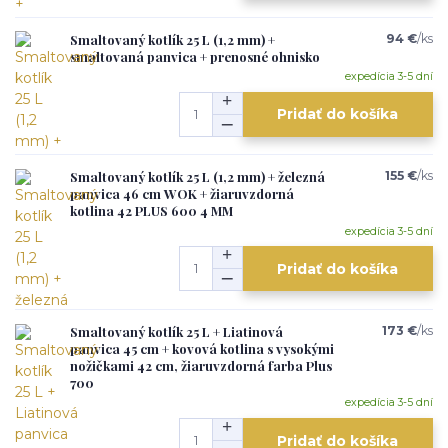
Smaltovaný kotlík 25 L (1,2 mm) +
94 €
/
ks
smaltovaná panvica + prenosné ohnisko
expedícia 3-5 dní
Pridať do košíka
Smaltovaný kotlík 25 L (1,2 mm) + železná
155 €
/
ks
panvica 46 cm WOK + žiaruvzdorná
kotlina 42 PLUS 600 4 MM
expedícia 3-5 dní
Pridať do košíka
Smaltovaný kotlík 25 L + Liatinová
173 €
/
ks
panvica 45 cm + kovová kotlina s vysokými
nožičkami 42 cm, žiaruvzdorná farba Plus
700
expedícia 3-5 dní
Pridať do košíka