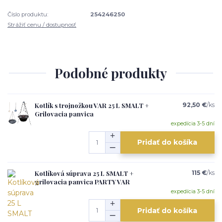
Číslo produktu:
254246250
Strážiť cenu / dostupnosť
Podobné produkty
Kotlík s trojnožkou VAR 25 L SMALT +
92,50 €
/
ks
Grilovacia panvica
expedícia 3-5 dní
Pridať do košíka
Kotlíková súprava 25 L SMALT +
115 €
/
ks
grilovacia panvica PARTY VAR
expedícia 3-5 dní
Pridať do košíka