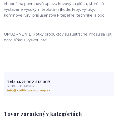
vhodná na povrchovú úpravu kovových plôch, ktoré sú
vystavené vysokým teplotám (kotle, krby, výfuky,
komínové rúry, príslušenstvá k tepelnej technike, a pod.).
UPOZRNENIE: Fotky produktov sú ilustračné, môžu sa líšiť
napr. šírkou, výškou atď...
Tel.: +421 902 212 007
od 8:00 - do 16:00 hod
info@kotlikovesupravy.sk
Tovar zaradený v kategóriách