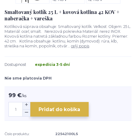
Smaltovaný kotlík 25 L + kovová kotlina 42 KOV +
naberačka + vareška
Kotlíková súprava obsahuje: Smaltovaný kotlík. Veľkosť: Objem: 25 L.
Materiál: oceľ, smalt. Nerezová pokrievka Materiál: nerez INOX.
Kovová kotlina natretá základnou farbou Rozmer kotliny: Priemer:
42 cm. Kotlina obsahuje: kotlinu, komín (dymovod): rúra, kĺb,
strieška na komín, popolník, otvár...
celý popis
Dostupnosť
expedícia 3-5 dní
Nie sme platcovia DPH
99 €
/
ks
Pridať do košíka
Číslo produktu:
22542100LS