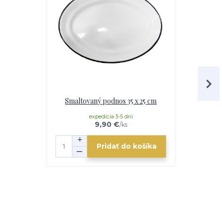
Smaltovaný podnos 35 x 25 cm
Smaltovaná
expedícia 3-5 dní
e
9,90 €
/
ks
Pridať do košíka