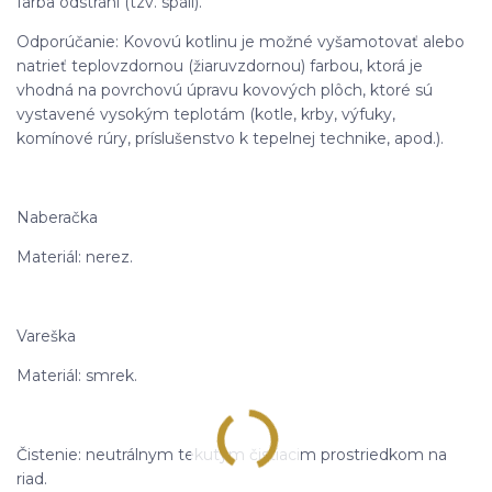
farba odstráni (tzv. spáli).
Odporúčanie: Kovovú kotlinu je možné vyšamotovať alebo
natrieť teplovzdornou (žiaruvzdornou) farbou, ktorá je
vhodná na povrchovú úpravu kovových plôch, ktoré sú
vystavené vysokým teplotám (kotle, krby, výfuky,
komínové rúry, príslušenstvo k tepelnej technike, apod.).
Naberačka
Materiál: nerez.
Vareška
Materiál: smrek.
Čistenie: neutrálnym tekutým čistiacim prostriedkom na
riad.