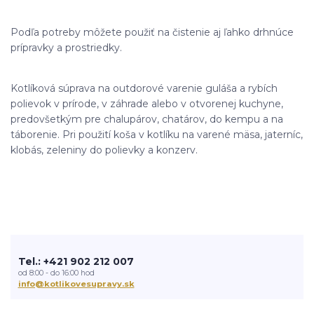
Podľa potreby môžete použiť na čistenie aj ľahko drhnúce
prípravky a prostriedky.
Kotlíková súprava na outdorové varenie guláša a rybích
polievok v prírode, v záhrade alebo v otvorenej kuchyne,
predovšetkým pre chalupárov, chatárov, do kempu a na
táborenie. Pri použití koša v kotlíku na varené mäsa, jaterníc,
klobás, zeleniny do polievky a konzerv.
Tel.: +421 902 212 007
od 8:00 - do 16:00 hod
info@kotlikovesupravy.sk