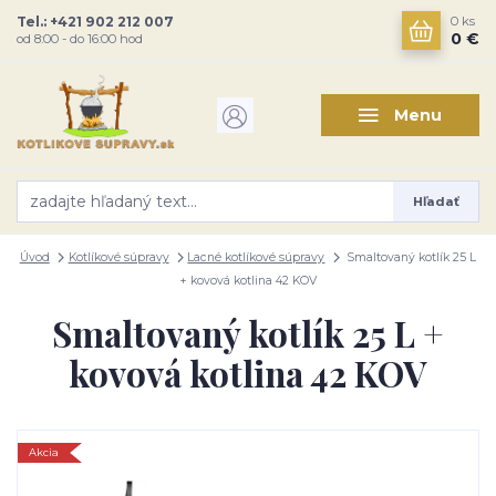
Tel.: +421 902 212 007
0
ks
0 €
od 8:00 - do 16:00 hod
Menu
Hľadať
Úvod
Kotlíkové súpravy
Lacné kotlíkové súpravy
Smaltovaný kotlík 25 L
+ kovová kotlina 42 KOV
Smaltovaný kotlík 25 L +
kovová kotlina 42 KOV
Akcia