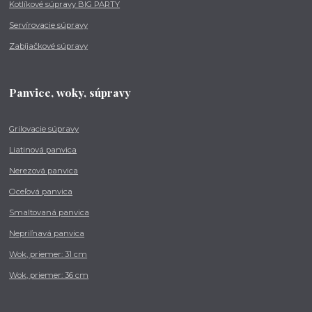
Kotlíkové súpravy BIG PARTY
Servírovacie súpravy
Zabíjačkové súpravy
Panvice, woky, súpravy
Grilovacie súpravy
Liatinová panvica
Nerezová panvica
Oceľová panvica
Smaltovaná panvica
Nepriľnavá panvica
Wok, priemer: 31 cm
Wok, priemer: 36 cm