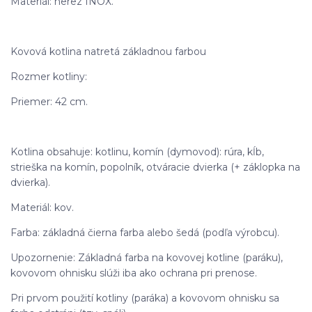
Materiál: nerez INOX.
Kovová kotlina natretá základnou farbou
Rozmer kotliny:
Priemer: 42 cm.
Kotlina obsahuje: kotlinu, komín (dymovod): rúra, kĺb,
strieška na komín, popolník, otváracie dvierka (+ záklopka na
dvierka).
Materiál: kov.
Farba: základná čierna farba alebo šedá (podľa výrobcu).
Upozornenie: Základná farba na kovovej kotline (paráku),
kovovom ohnisku slúži iba ako ochrana pri prenose.
Pri prvom použití kotliny (paráka) a kovovom ohnisku sa