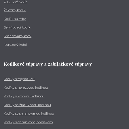
Liatinový kotlík
Železný kotlík
Kotlík na ryby
Servírovací kotlík
Smaltovaný kotol
Nerezový kotol
Kotlíkové súpravy a zabíjačkové súpravy
Kotlíky s trojnožkou
Kotlíky s nerezovou kotlinou
Kotlíky s kovovou kotlinou
Kotlíky so žiaruvzdor. kotlinou
Kotlíky so smaltovanou kotlinou
Kotlíky s chráničom, ohniskom