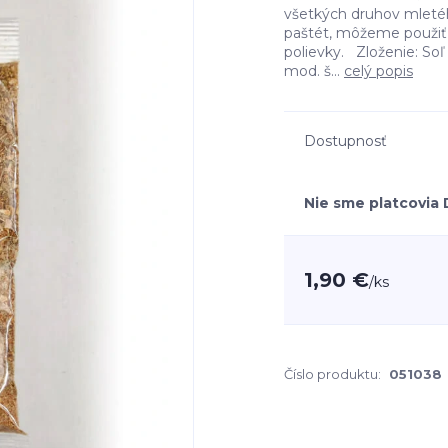
všetkých druhov mletéh
paštét, môžeme použiť 
polievky. Zloženie: Soľ 
mod. š...
celý popis
Dostupnosť
Nie sme platcovia
1,90 €
/
ks
Číslo produktu:
051038