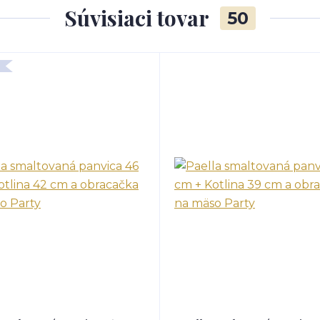
Súvisiaci tovar
50