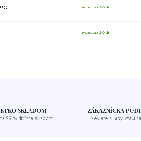
0 g
expedícia 3-5 dní
expedícia 3-5 dní
ŠETKO SKLADOM
ZÁKAZNÍCKA POD
 na 99 % držíme skladom
Neviete si rady, stačí z