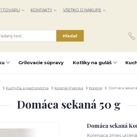
I TOVARU
KONTAKTY
VŠETKO O NÁKUPE
Hľadať
ku
Grilovacie súpravy
Kotlíky na guláš
Kuch
Kuchyňa a gastronómia
Korenie-Paprika
Korenie
Domáca sekaná
Domáca sekaná 50 g
Domáca sekaná Kor
Koreniaca zmes určená 