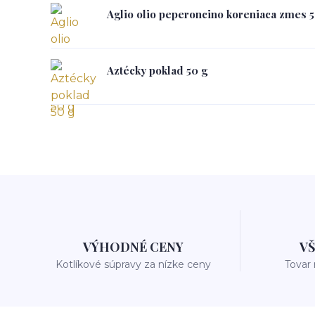
Aglio olio peperoncino koreniaca zmes 5
Aztécky poklad 50 g
VÝHODNÉ CENY
V
Kotlíkové súpravy za nízke ceny
Tovar