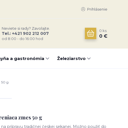
Prihlásenie
Neviete si rady? Zavolajte.
0
ks
Tel.: +421 902 212 007
0 €
od 8:00 - do 16:00 hod
yňa a gastronómia
Železiarstvo
 50 g
eniaca zmes 50 g
na prípravu tradičnej českej sekanej. Možno použiť do