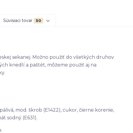
Súvisiaci tovar
50
eskej sekanej. Možno použiť do všetkých druhov
ch knedlí a paštét, môžeme použiť aj na
ky.
 pálivá, mod. škrob (E1422), cukor, čierne korenie,
nát sodný (E631).
.