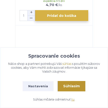
expedícia 3-5 dní
4,70 €
/
ks
Pridať do košíka
Spracovanie cookies
Náš e-shop a partneri potrebujú Váš
súhlas
s použitím súborov
cookies, aby Vám mohli zobrazovať informácie týkajúce sa
Vašich záujmov.
Súhlasím
Nastavenia
Štipľavá paprika GURMÁN 50 g
expedícia 3-5 dní
2,90 €
/
ks
Súhlas môžete odmietnuť
tu
.