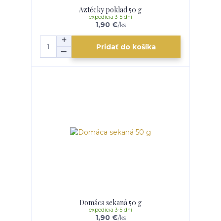
Aztécky poklad 50 g
expedícia 3-5 dní
1,90 €
/
ks
Pridať do košíka
Domáca sekaná 50 g
expedícia 3-5 dní
1,90 €
/
ks