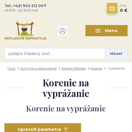
Tel.: +421 902 212 007
0
ks
0 €
od 8:00 - do 16:00 hod
Menu
Hľadať
Úvod
Kuchyňa a gastronómia
Korenie-Paprika
Korenie
Vyprážanie
Korenie na
vyprážanie
Korenie na vyprážanie
Upresniť parametre