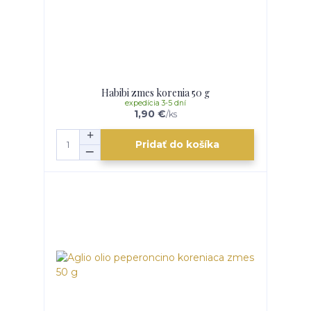
Habibi zmes korenia 50 g
expedícia 3-5 dní
1,90 €
/
ks
Pridať do košíka