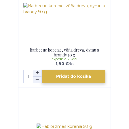
Barbecue korenie, vôňa dreva, dymu a
brandy 50 g
expedícia 3-5 dní
1,90 €
/
ks
Pridať do košíka