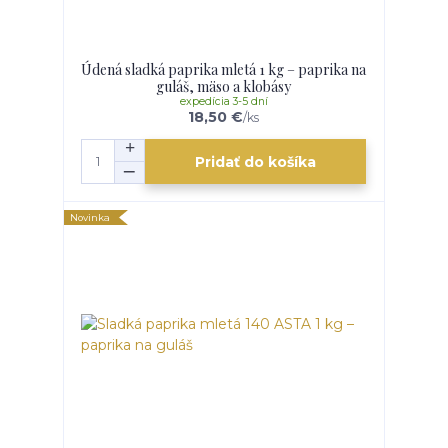
Údená sladká paprika mletá 1 kg – paprika na
guláš, mäso a klobásy
expedícia 3-5 dní
18,50 €
/
ks
Pridať do košíka
Novinka