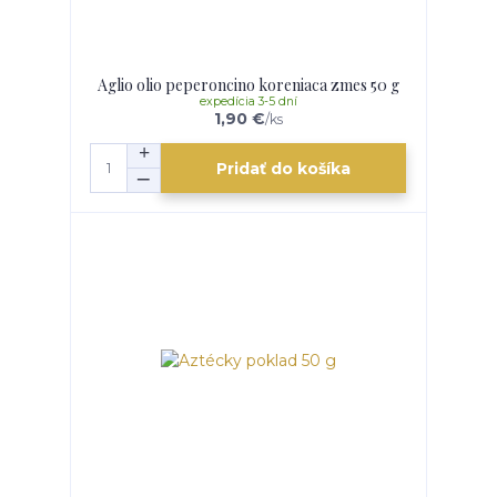
Aglio olio peperoncino koreniaca zmes 50 g
expedícia 3-5 dní
1,90 €
/
ks
Pridať do košíka