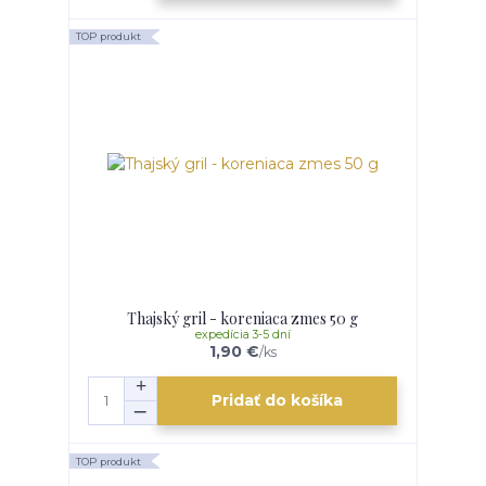
TOP produkt
Thajský gril - koreniaca zmes 50 g
expedícia 3-5 dní
1,90 €
/
ks
Pridať do košíka
TOP produkt