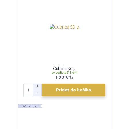
Čubrica 50 g
expedícia 3-5 dní
1,90 €
/
ks
Pridať do košíka
TOP produkt