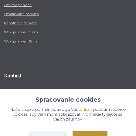
Oceľová panvica
Smaltovaná panvica
Nepriľnavá panvica
Wok, priemer: 31 cm
Wok, priemer: 36 cm
Kontakt
Tel.: +421 902 212 007
od 8:00 - do 16:00 hod
Spracovanie cookies
Náš e-shop a partneri potrebujú Váš
súhlas
s použitím súborov
info@kotlikovesupravy.sk
cookies, aby Vám mohli zobrazovať informácie týkajúce sa
Vašich záujmov.