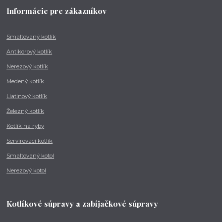
Informácie pre zákazníkov
Smaltovaný kotlík
Antikorový kotlík
Nerezový kotlík
Medený kotlík
Liatinový kotlík
Železný kotlík
Kotlík na ryby
Servírovací kotlík
Smaltovaný kotol
Nerezový kotol
Kotlíkové súpravy a zabíjačkové súpravy