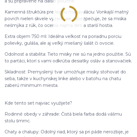
a sú pripravené na ďalšie použitie.
Kamenná štruktúra pre lepšiu manipuláciu: Vonkajší matný
povrch nielen skvele vyzerá, ale zabezpečuje, že sa miska
nešmýka z rúk, čo ocenia najmä deti a starší hostia.
Extra objem 750 ml: Ideálna veľkosť na poriadnu porciu
polievky, guláša, ale aj veľký miešaný šalát či ovocie.
Odolnosť a stabilita: Tieto misky nie sú na jedno použitie. Sú
to parťáci, ktorí s vami odkrútia desiatky osláv a stanovačiek.
Skladnosť: Premyslený tvar umožňuje misky stohovať do
seba, takže v kuchynskej linke alebo v batohu na chatu
zaberú minimum miesta.
Kde tento set najviac využijete?
Rodinné obedy v záhrade: Čistá biela farba dodá vášmu
stolu šmrnc.
Chaty a chalupy: Odolný riad, ktorý sa pri páde nerozbije, je