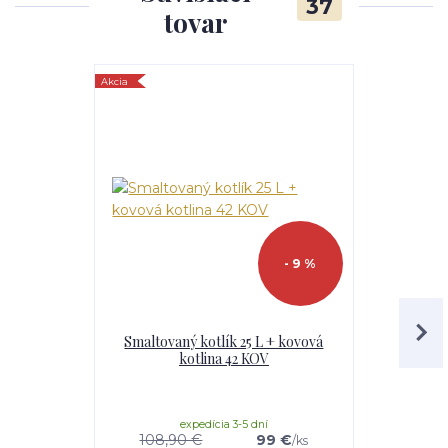
37
tovar
Akcia
TOP produkt
Akcia
- 9 %
Smaltovaný kotlík 25 L + kovová
Smaltovaný
kotlina 42 KOV
nerezov
žiaruvzdor
expedícia 3-5 dní
e
108,90 €
99 €
104 €
/
ks