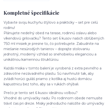
Kompletné špecifikácie
Vybavte svoju kuchyňu štýlovo a prakticky – set pre celú
rodinu!
Plánujete nedeľný obed na terase, rodinnú oslavu alebo
víkendovú grilovačku? Tento set 6 kusov našich obľúbených
750 ml misiek je presne to, čo potrebujete. Zabudnite na
miešanie nesúrodých tanierov – doprajte stolovaniu
jednotný, moderný vzhľad so snehobielou eleganciou a
unikátnou kamennou štruktúrou.
Každá miska v tomto balení je vyrobená z extra pevného a
zdravotne nezávadného plastu. Sú navrhnuté tak, aby
zvládli horúci guláš priamo z kotlíka aj hustú domácu
kapustnicu bez toho, aby sa v rukách ohýbali.
Prečo je tento set 6 kusov ideálnou voľbou?
Vhodné do umývačky riadu: Po rodinnom obede nemusíte
tráviť čas pri dreze. Misky jednoducho naložíte do umývačky