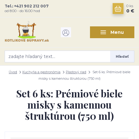
Tel.: +421 902 212 007
0
ks
0 €
od 8:00 - do 16:00 hod
Menu
Hľadať
Úvod
Kuchyňa a gastronómia
Plastový riad
Set 6 ks: Prémiové biele
misky s kamennou štruktúrou (750 ml)
Set 6 ks: Prémiové biele
misky s kamennou
štruktúrou (750 ml)