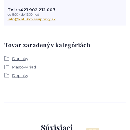
Tel.: +421 902 212 007
od 8:00 - do 16:00 hod
info@kotlikovesupravy.sk
Tovar zaradený v kategóriách
Doplnky
Plastový riad
Doplnky
Súvisiaci