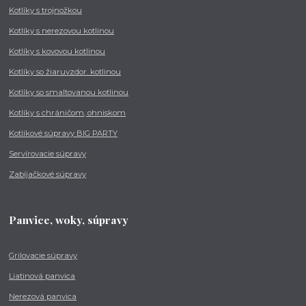
Kotlíky s trojnožkou
Kotlíky s nerezovou kotlinou
Kotlíky s kovovou kotlinou
Kotlíky so žiaruvzdor. kotlinou
Kotlíky so smaltovanou kotlinou
Kotlíky s chráničom, ohniskom
Kotlíkové súpravy BIG PARTY
Servírovacie súpravy
Zabíjačkové súpravy
Panvice, woky, súpravy
Grilovacie súpravy
Liatinová panvica
Nerezová panvica