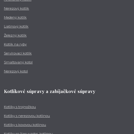
Nerezový kotlík
Medený kotlík
Liatinový kotlík
Železný kotlík
Kotlík na ryby
Servírovací kotlík
Smaltovaný kotol
Nerezový kotol
Kotlíkové súpravy a zabíjačkové súpravy
Kotlíky s trojnožkou
Kotlíky s nerezovou kotlinou
Kotlíky s kovovou kotlinou
Kotlíky so žiaruvzdor. kotlinou