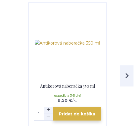
Akcia
Antikorová naberačka 350 ml
Servírovac
expedícia 3-5 dní
e
9,50 €
/
ks
Pridať do košíka