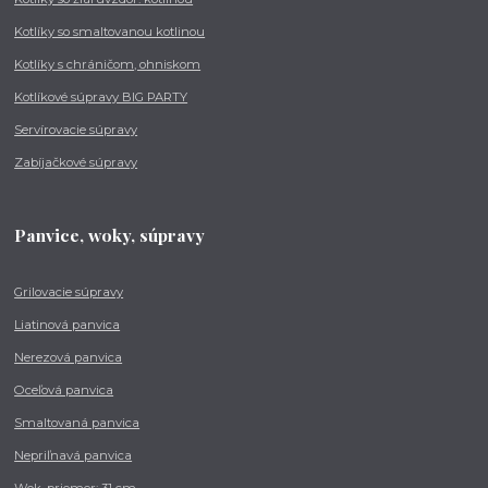
Kotlíky so smaltovanou kotlinou
Kotlíky s chráničom, ohniskom
Kotlíkové súpravy BIG PARTY
Servírovacie súpravy
Zabíjačkové súpravy
Panvice, woky, súpravy
Grilovacie súpravy
Liatinová panvica
Nerezová panvica
Oceľová panvica
Smaltovaná panvica
Nepriľnavá panvica
Wok, priemer: 31 cm