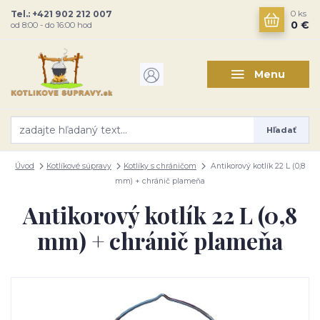
Tel.: +421 902 212 007
0
ks
0 €
od 8:00 - do 16:00 hod
Menu
Hľadať
Úvod
Kotlíkové súpravy
Kotlíky s chráničom
Antikorový kotlík 22 L (0,8
mm) + chránič plameňa
Antikorový kotlík 22 L (0,8
mm) + chránič plameňa