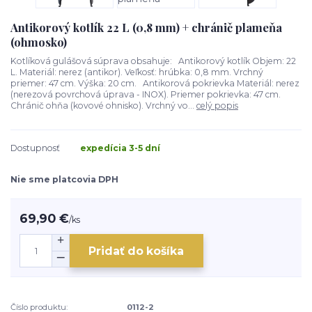
Antikorový kotlík 22 L (0,8 mm) + chránič plameňa
(ohmosko)
Kotlíková gulášová súprava obsahuje: Antikorový kotlík Objem: 22
L. Materiál: nerez (antikor). Veľkosť: hrúbka: 0,8 mm. Vrchný
priemer: 47 cm. Výška: 20 cm. Antikorová pokrievka Materiál: nerez
(nerezová povrchová úprava - INOX). Priemer pokrievka: 47 cm.
Chránič ohňa (kovové ohnisko). Vrchný vo...
celý popis
Dostupnosť
expedícia 3-5 dní
Nie sme platcovia DPH
69,90 €
/
ks
Pridať do košíka
Číslo produktu:
0112-2