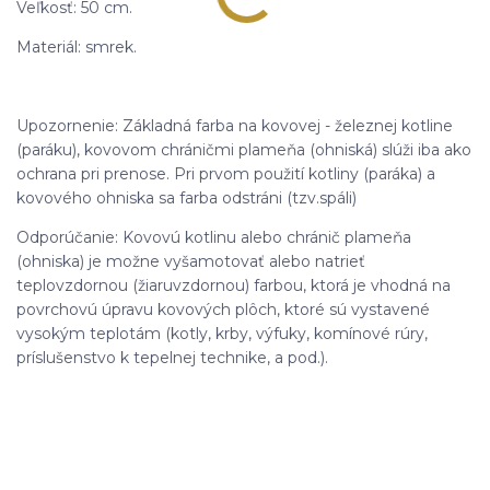
Veľkosť: 50 cm.
Materiál: smrek.
Upozornenie: Základná farba na kovovej - železnej kotline
(paráku), kovovom chráničmi plameňa (ohniská) slúži iba ako
ochrana pri prenose. Pri prvom použití kotliny (paráka) a
kovového ohniska sa farba odstráni (tzv.spáli)
Odporúčanie: Kovovú kotlinu alebo chránič plameňa
(ohniska) je možne vyšamotovať alebo natrieť
teplovzdornou (žiaruvzdornou) farbou, ktorá je vhodná na
povrchovú úpravu kovových plôch, ktoré sú vystavené
vysokým teplotám (kotly, krby, výfuky, komínové rúry,
príslušenstvo k tepelnej technike, a pod.).