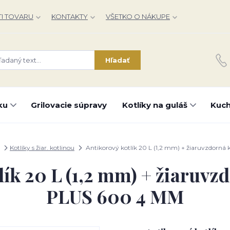
I TOVARU
KONTAKTY
VŠETKO O NÁKUPE
Hľadať
ku
Grilovacie súpravy
Kotlíky na guláš
Kuch
Kotlíky s žiar. kotlinou
Antikorový kotlík 20 L (1,2 mm) + žiaruvzdorná
lík 20 L (1,2 mm) + žiaruvzd
PLUS 600 4 MM