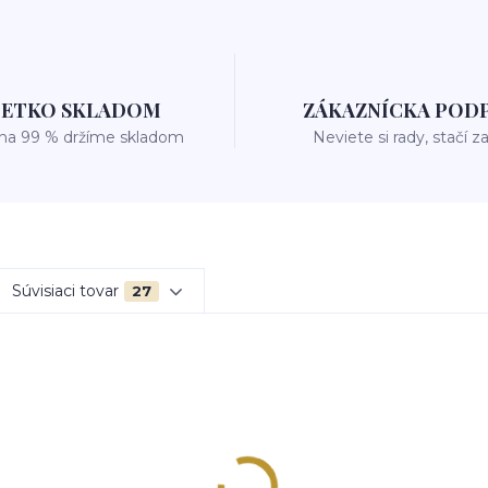
ŠETKO SKLADOM
ZÁKAZNÍCKA POD
 na 99 % držíme skladom
Neviete si rady, stačí z
Súvisiaci tovar
27