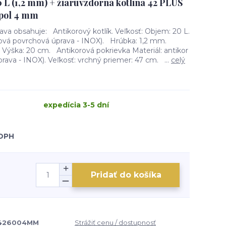
0 L (1,2 mm) + žiaruvzdorná kotlina 42 PLUS
opol 4 mm
ava obsahuje: Antikorový kotlík. Veľkosť: Objem: 20 L.
ezová povrchová úprava - INOX). Hrúbka: 1,2 mm.
 Výška: 20 cm. Antikorová pokrievka Materiál: antikor
ava - INOX). Veľkosť: vrchný priemer: 47 cm. ...
celý
expedícia 3-5 dní
 DPH
Pridať do košíka
426004MM
Strážiť cenu / dostupnosť