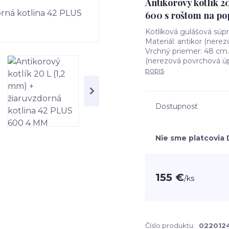
Antikorový kotlík 2
600 s roštom na p
Kotlíková gulášová súpr
Materiál: antikor (ner
Vrchný priemer: 48 cm.
(nerezová povrchová úpr
popis
Dostupnosť
Nie sme platcovia
155 €
/
ks
Číslo produktu:
022012