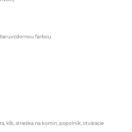
 žiaruvzdornou farbou.
a, kĺb, strieška na komín, popolník, otváracie