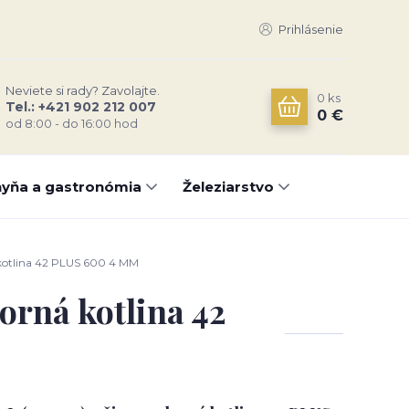
Prihlásenie
Neviete si rady? Zavolajte.
0
ks
Tel.: +421 902 212 007
0 €
od 8:00 - do 16:00 hod
yňa a gastronómia
Železiarstvo
 kotlina 42 PLUS 600 4 MM
orná kotlina 42