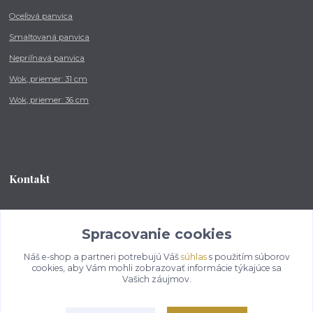
Oceľová panvica
Smaltovaná panvica
Nepriľnavá panvica
Wok, priemer: 31 cm
Wok, priemer: 36 cm
Kontakt
Tel.: +421 902 212 007
od 8:00 - do 16:00 hod
Spracovanie cookies
Náš e-shop a partneri potrebujú Váš
súhlas
s použitím súborov
info@kotlikovesupravy.sk
cookies, aby Vám mohli zobrazovať informácie týkajúce sa
Vašich záujmov.