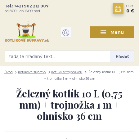
Tel.: +421 902 212 007
0
ks
0 €
od 8:00 - do 16:00 hod
Menu
Hľadať
Úvod
Kotlíkové súpravy
Kotlíky s trojnožkou
Železný kotlík 10 L (0,75 mm)
+ trojnožka 1 m + ohnisko 36 cm
Železný kotlík 10 L (0,75
mm) + trojnožka 1 m +
ohnisko 36 cm