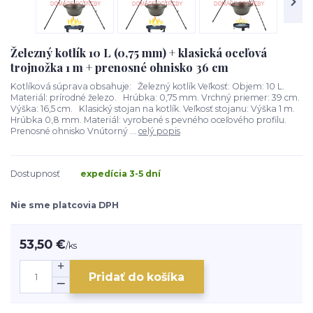
Železný kotlík 10 L (0,75 mm) + klasická oceľová
trojnožka 1 m + prenosné ohnisko 36 cm
Kotlíková súprava obsahuje: Železný kotlík Veľkosť: Objem: 10 L.
Materiál: prírodné železo. Hrúbka: 0,75 mm. Vrchný priemer: 39 cm.
Výška: 16,5 cm. Klasický stojan na kotlík. Veľkosť stojanu: Výška 1 m.
Hrúbka 0,8 mm. Materiál: vyrobené s pevného oceľového profilu.
Prenosné ohnisko Vnútorný ...
celý popis
Dostupnosť
expedícia 3-5 dní
Nie sme platcovia DPH
53,50 €
/
ks
Pridať do košíka