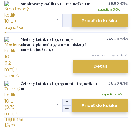
Smaltovaný kotlík 10 L + trojnožka 1 m
35,80 €
/
ks
expedícia 3-5 dní
Pridať do košíka
Medený kotlík 10 L (1,2 mm) +
247,50 €
/
ks
chránič plameňa 37 cm + ohnisko 36
cm + trojnožka 1,2 m
momentálne vypredané
Detail
Železný kotlík 10 L (0,75 mm) + trojnožka 1
36,50 €
/
ks
m
expedícia 3-5 dní
Pridať do košíka