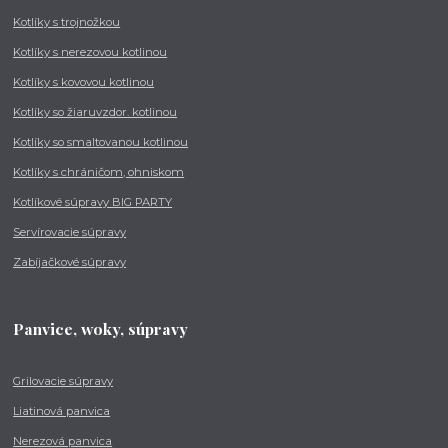
Kotlíky s trojnožkou
Kotlíky s nerezovou kotlinou
Kotlíky s kovovou kotlinou
Kotlíky so žiaruvzdor. kotlinou
Kotlíky so smaltovanou kotlinou
Kotlíky s chráničom, ohniskom
Kotlíkové súpravy BIG PARTY
Servírovacie súpravy
Zabíjačkové súpravy
Panvice, woky, súpravy
Grilovacie súpravy
Liatinová panvica
Nerezová panvica