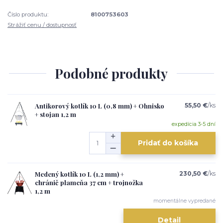
Číslo produktu:
8100753603
Strážiť cenu / dostupnosť
Podobné produkty
Antikorový kotlík 10 L (0,8 mm) + Ohnisko
55,50 €
/
ks
+ stojan 1,2 m
expedícia 3-5 dní
Pridať do košíka
Medený kotlík 10 L (1,2 mm) +
230,50 €
/
ks
chránič plameňa 37 cm + trojnožka
1,2 m
momentálne vypredané
Detail