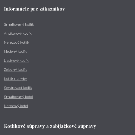
Informácie pre zákazníkov
Smaltovaný kotlík
Antikorový kotlík
Nerezový kotlík
Medený kotlík
Liatinový kotlík
Železný kotlík
Kotlík na ryby
Servírovací kotlík
Smaltovaný kotol
Nerezový kotol
Kotlíkové súpravy a zabíjačkové súpravy