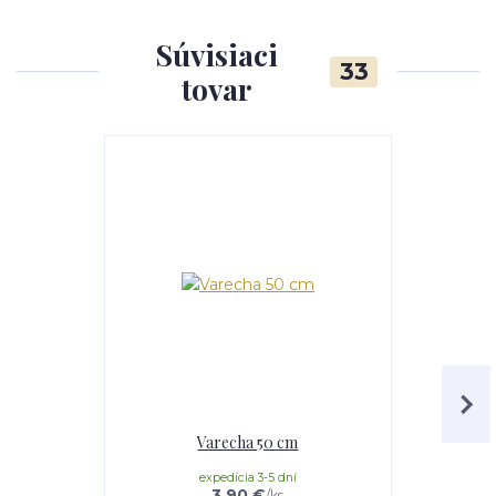
Súvisiaci
33
tovar
Akcia
Varecha 50 cm
Servíro
expedícia 3-5 dní
3,90 €
/
ks