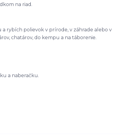
edkom na riad.
a rybích polievok v prírode, v záhrade alebo v
ov, chatárov, do kempu a na táborenie.
šku a naberačku.