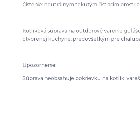
Čistenie: neutrálnym tekutým čistiacim prostri
Kotlíková súprava na outdorové varenie gulášu 
otvorenej kuchyne, predovšetkým pre chalupár
Upozornenie:
Súprava neobsahuje pokrievku na kotlík, vare