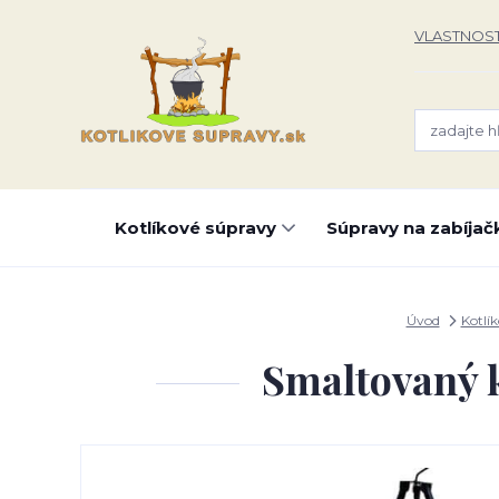
VLASTNOST
Kotlíkové súpravy
Súpravy na zabíjač
Úvod
Kotlí
Smaltovaný k