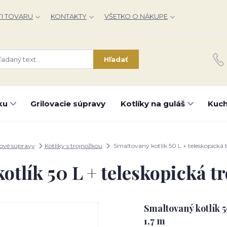
I TOVARU
KONTAKTY
VŠETKO O NÁKUPE
Hľadať
ku
Grilovacie súpravy
Kotlíky na guláš
Kuch
kové súpravy
Kotlíky s trojnožkou
Smaltovaný kotlík 50 L + teleskopická 
otlík 50 L + teleskopická tr
Smaltovaný kotlík 5
1,7 m