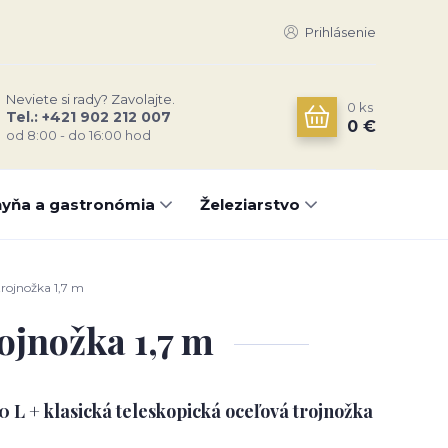
Prihlásenie
Neviete si rady? Zavolajte.
0
ks
Tel.: +421 902 212 007
0 €
od 8:00 - do 16:00 hod
yňa a gastronómia
Železiarstvo
trojnožka 1,7 m
ojnožka 1,7 m
0 L + klasická teleskopická oceľová trojnožka