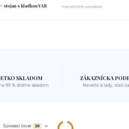
+ stojan s kladkou VAR
momentálne vypredané
ŠETKO SKLADOM
ZÁKAZNÍCKA POD
 na 99 % držíme skladom
Neviete si rady, stačí z
Súvisiaci tovar
25