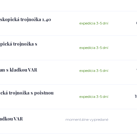
eskopická trojnožka 1,40
expedícia 3-5 dní
pická trojnožka s
expedícia 3-5 dní
jan s kladkou VAR
expedícia 3-5 dní
ická trojnožka s poistnou
1
expedícia 3-5 dní
ladkou VAR
momentálne vypredané