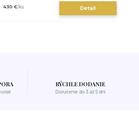
430 €
/
ks
Detail
PORA
RÝCHLE DODANIE
avolať
Doručenie do 3 až 5 dní