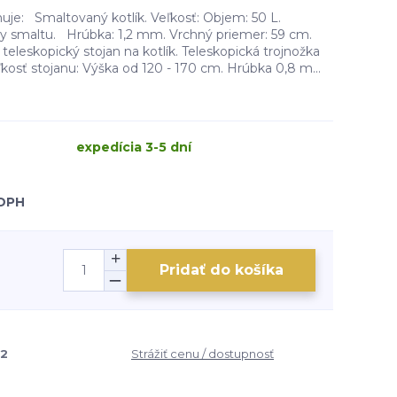
uje: Smaltovaný kotlík. Veľkosť: Objem: 50 L.
tvy smaltu. Hrúbka: 1,2 mm. Vrchný priemer: 59 cm.
teleskopický stojan na kotlík. Teleskopická trojnožka
ľkosť stojanu: Výška od 120 - 170 cm. Hrúbka 0,8 m...
expedícia 3-5 dní
 DPH
Pridať do košíka
12
Strážiť cenu / dostupnosť