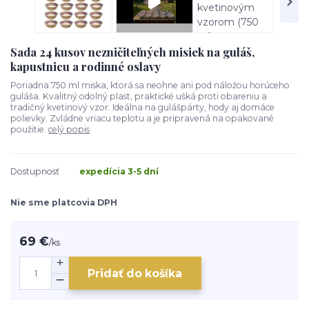
Sada 24 kusov nezničiteľných misiek na guláš,
kapustnicu a rodinné oslavy
Poriadna 750 ml miska, ktorá sa neohne ani pod náložou horúceho
guláša. Kvalitný odolný plast, praktické ušká proti obareniu a
tradičný kvetinový vzor. Ideálna na gulášpárty, hody aj domáce
polievky. Zvládne vriacu teplotu a je pripravená na opakované
použitie.
celý popis
Dostupnosť
expedícia 3-5 dní
Nie sme platcovia DPH
69 €
/
ks
Pridať do košíka