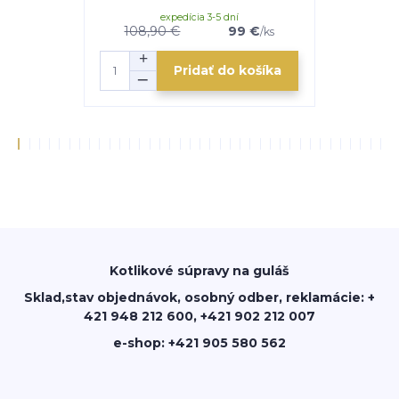
expedícia 3-5 dní
e
108,90 €
99 €
104 €
/
ks
Pridať do košíka
Kotlikové súpravy na guláš
Sklad,stav objednávok, osobný odber, reklamácie: +
421 948 212 600, +421 902 212 007
e-shop: +421 905 580 562