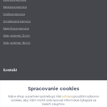
Nerezová panvica
Oceľová panvica
Smaltovaná panvica
Nepriľnavá panvica
Wok, priemer: 31 cm
Wok, priemer: 36 cm
Kontakt
Tel.: +421 902 212 007
od 8:00 - do 16:00 hod
Spracovanie cookies
Náš e-shop a partneri potrebujú Váš
súhlas
s použitím súborov
info@kotlikovesupravy.sk
cookies, aby Vám mohli zobrazovať informácie týkajúce sa
Vašich záujmov.