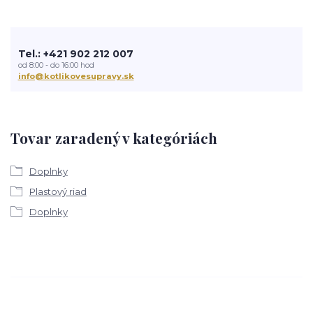
Tel.: +421 902 212 007
od 8:00 - do 16:00 hod
info@kotlikovesupravy.sk
Tovar zaradený v kategóriách
Doplnky
Plastový riad
Doplnky