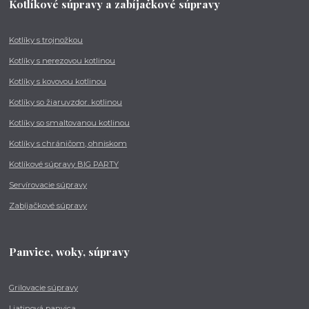
Kotlíkové súpravy a zabíjačkové súpravy
Kotlíky s trojnožkou
Kotlíky s nerezovou kotlinou
Kotlíky s kovovou kotlinou
Kotlíky so žiaruvzdor. kotlinou
Kotlíky so smaltovanou kotlinou
Kotlíky s chráničom, ohniskom
Kotlíkové súpravy BIG PARTY
Servírovacie súpravy
Zabíjačkové súpravy
Panvice, woky, súpravy
Grilovacie súpravy
Liatinová panvica