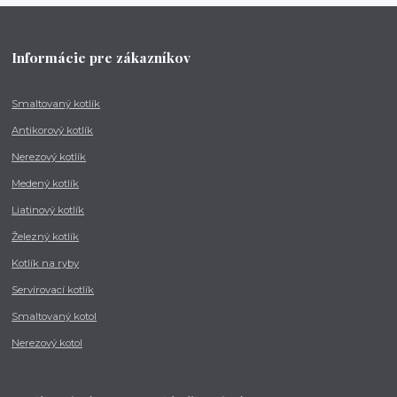
Informácie pre zákazníkov
Smaltovaný kotlík
Antikorový kotlík
Nerezový kotlík
Medený kotlík
Liatinový kotlík
Železný kotlík
Kotlík na ryby
Servírovací kotlík
Smaltovaný kotol
Nerezový kotol