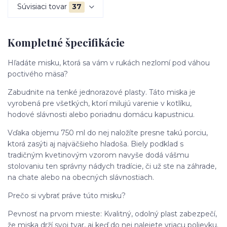
Súvisiaci tovar
37
Kompletné špecifikácie
Hľadáte misku, ktorá sa vám v rukách nezlomí pod váhou
poctivého mäsa?
Zabudnite na tenké jednorazové plasty. Táto miska je
vyrobená pre všetkých, ktorí milujú varenie v kotlíku,
hodové slávnosti alebo poriadnu domácu kapustnicu.
Vďaka objemu 750 ml do nej naložíte presne takú porciu,
ktorá zasýti aj najväčšieho hladoša. Biely podklad s
tradičným kvetinovým vzorom navyše dodá vášmu
stolovaniu ten správny nádych tradície, či už ste na záhrade,
na chate alebo na obecných slávnostiach.
Prečo si vybrať práve túto misku?
Pevnosť na prvom mieste: Kvalitný, odolný plast zabezpečí,
že miska drží svoj tvar, aj keď do nej nalejete vriacu polievku.