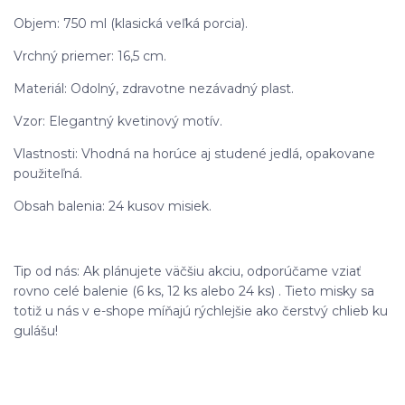
Objem: 750 ml (klasická veľká porcia).
Vrchný priemer: 16,5 cm.
Materiál: Odolný, zdravotne nezávadný plast.
Vzor: Elegantný kvetinový motív.
Vlastnosti: Vhodná na horúce aj studené jedlá, opakovane
použiteľná.
Obsah balenia: 24 kusov misiek.
Tip od nás: Ak plánujete väčšiu akciu, odporúčame vziať
rovno celé balenie (6 ks, 12 ks alebo 24 ks) . Tieto misky sa
totiž u nás v e-shope míňajú rýchlejšie ako čerstvý chlieb ku
gulášu!