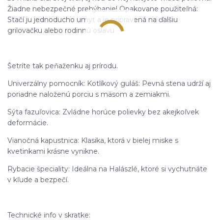
Žiadne nebezpečné prehýbanie! Opakovane použiteľná:
Stačí ju jednoducho umyť a je pripravená na ďalšiu
grilovačku alebo rodinnú oslavu.
Šetríte tak peňaženku aj prírodu.
Univerzálny pomocník: Kotlíkový guláš: Pevná stena udrží aj
poriadne naloženú porciu s mäsom a zemiakmi.
Sýta fazuľovica: Zvládne horúce polievky bez akejkoľvek
deformácie.
Vianočná kapustnica: Klasika, ktorá v bielej miske s
kvetinkami krásne vynikne.
Rybacie špeciality: Ideálna na Halászlé, ktoré si vychutnáte
v kľude a bezpečí.
Technické info v skratke: