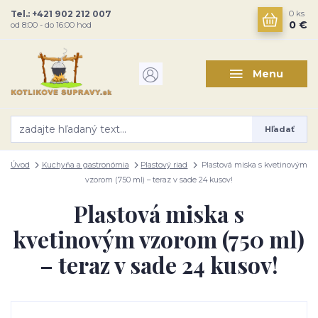
Tel.: +421 902 212 007
0
ks
0 €
od 8:00 - do 16:00 hod
Menu
Hľadať
Úvod
Kuchyňa a gastronómia
Plastový riad
Plastová miska s kvetinovým
vzorom (750 ml) – teraz v sade 24 kusov!
Plastová miska s
kvetinovým vzorom (750 ml)
– teraz v sade 24 kusov!