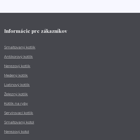
Informácie pre zákazníkov
Smaltovaný kotlík
Antikorový kotlík
Nerezový kotlík
Medený kotlík
Liatinový kotlík
Železný kotlík
Kotlík na ryby
Servírovací kotlík
Smaltovaný kotol
Nerezový kotol