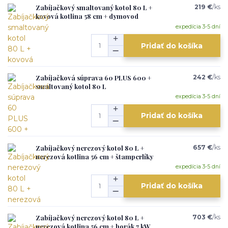
Zabíjačkový smaltovaný kotol 80 L +
219 €
/
ks
kovová kotlina 58 cm + dymovod
expedícia 3-5 dní
Pridať do košíka
Zabíjačková súprava 60 PLUS 600 +
242 €
/
ks
smaltovaný kotol 80 L
expedícia 3-5 dní
Pridať do košíka
Zabíjačkový nerezový kotol 80 L +
657 €
/
ks
nerezová kotlina 56 cm + štamperlíky
expedícia 3-5 dní
Pridať do košíka
Zabíjačkový nerezový kotol 80 L +
703 €
/
ks
nerezová kotlina 56 cm + horák 7 kW