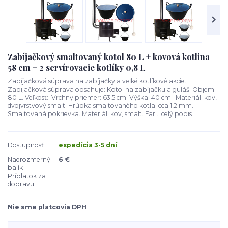
Zabíjačkový smaltovaný kotol 80 L + kovová kotlina
58 cm + 2 servírovacie kotlíky 0,8 L
Zabíjačková súprava na zabíjačky a veľké kotlíkové akcie.
Zabijačková súprava obsahuje: Kotol na zabíjačku a guláš. Objem:
80 L. Veľkosť: Vrchny priemer: 63,5 cm. Výška: 40 cm. Materiál: kov,
dvojvrstvový smalt. Hrúbka smaltovaného kotla: cca 1,2 mm.
Smaltovaná pokrievka. Materiál: kov, smalt. Far...
celý popis
Dostupnosť
expedícia 3-5 dní
Nadrozmerný
6 €
balík
Príplatok za
dopravu
Nie sme platcovia DPH