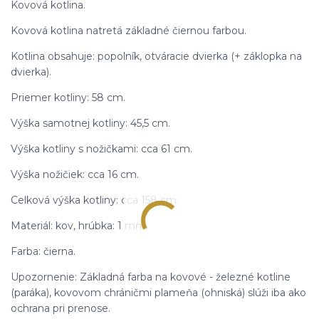
Kovová kotlina.
Kovová kotlina natretá základné čiernou farbou.
Kotlina obsahuje: popolník, otváracie dvierka (+ záklopka na
dvierka).
Priemer kotliny: 58 cm.
Výška samotnej kotliny: 45,5 cm.
Výška kotliny s nožičkami: cca 61 cm.
Výška nožičiek: cca 16 cm.
Celková výška kotliny: cca 158 cm.
Materiál: kov, hrúbka: 1 mm.
Farba: čierna.
Upozornenie: Základná farba na kovové - železné kotline
(paráka), kovovom chráničmi plameňa (ohniská) slúži iba ako
ochrana pri prenose.