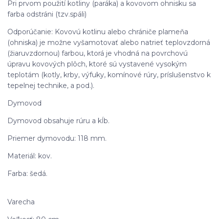
Pri prvom použití kotliny (paráka) a kovovom ohnisku sa
farba odstráni (tzv.spáli)
Odporúčanie: Kovovú kotlinu alebo chrániče plameňa
(ohniska) je možne vyšamotovať alebo natrieť teplovzdorná
(žiaruvzdornou) farbou, ktorá je vhodná na povrchovú
úpravu kovových plôch, ktoré sú vystavené vysokým
teplotám (kotly, krby, výfuky, komínové rúry, príslušenstvo k
tepelnej technike, a pod.).
Dymovod
Dymovod obsahuje rúru a kĺb.
Priemer dymovodu: 118 mm.
Materiál: kov.
Farba: šedá.
Varecha