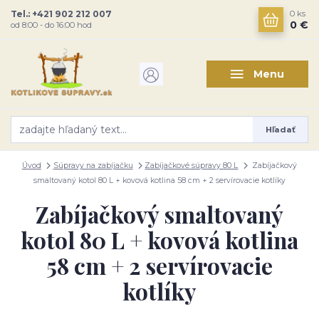
Tel.: +421 902 212 007
0
ks
0 €
od 8:00 - do 16:00 hod
Menu
Hľadať
Úvod
Súpravy na zabíjačku
Zabíjačkové súpravy 80 L
Zabíjačkový
smaltovaný kotol 80 L + kovová kotlina 58 cm + 2 servírovacie kotlíky
Zabíjačkový smaltovaný
kotol 80 L + kovová kotlina
58 cm + 2 servírovacie
kotlíky