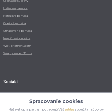
Grilovacie súpravy
Liatinová panvica
Nerezová panvica
Oceľová panvica
Smaltovaná panvica
Nepriľnavá panvica
Wok, priemer: 31 cm
Wok, priemer: 36 cm
Kontakt
Tel.: +421 902 212 007
od 8:00 - do 16:00 hod
Spracovanie cookies
Náš e-shop a partneri potrebujú Váš
súhlas
s použitím súborov
info@kotlikovesupravy.sk