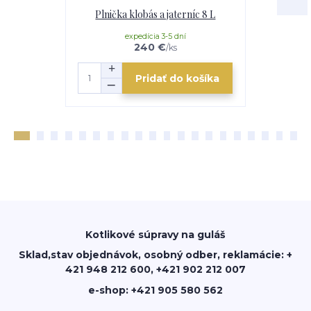
Plnička klobás a jaterníc 8 L
Horák 7 kW
p
expedícia 3-5 dní
e
240 €
/
ks
Pridať do košíka
Kotlikové súpravy na guláš
Sklad,stav objednávok, osobný odber, reklamácie: +
421 948 212 600, +421 902 212 007
e-shop: +421 905 580 562