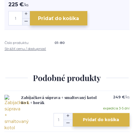
225 €
/
ks
Pridať do košíka
Číslo produktu:
01-80
Strážiť cenu / dostupnosť
Podobné produkty
Zabíjačková súprava + smaltovaný kotol
249 €
/
ks
80 L + horák
expedícia 3-5 dní
Pridať do košíka