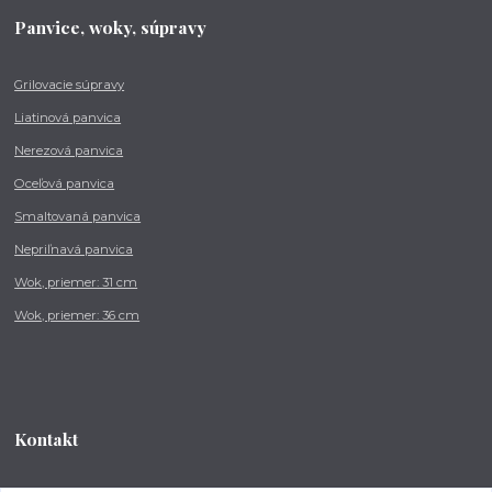
Panvice, woky, súpravy
Grilovacie súpravy
Liatinová panvica
Nerezová panvica
Oceľová panvica
Smaltovaná panvica
Nepriľnavá panvica
Wok, priemer: 31 cm
Wok, priemer: 36 cm
Kontakt