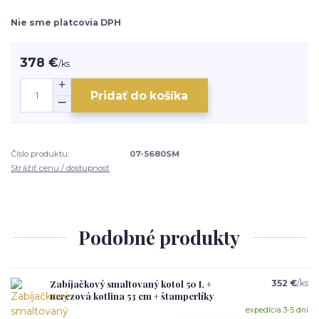
Nie sme platcovia DPH
378 €
/
ks
Pridať do košíka
Číslo produktu:
07-5680SM
Strážiť cenu / dostupnosť
Podobné produkty
Zabíjačkový smaltovaný kotol 50 L +
352 €
/
ks
nerezová kotlina 53 cm + štamperlíky
expedícia 3-5 dní