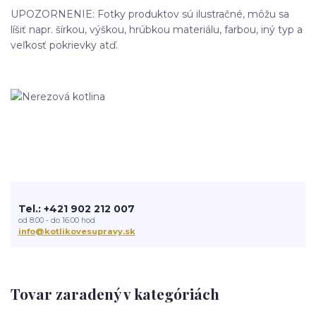
UPOZORNENIE: Fotky produktov sú ilustračné, môžu sa
líšiť napr. šírkou, výškou, hrúbkou materiálu, farbou, iný typ a
veľkosť pokrievky atď.
Tel.: +421 902 212 007
od 8:00 - do 16:00 hod
info@kotlikovesupravy.sk
Tovar zaradený v kategóriách