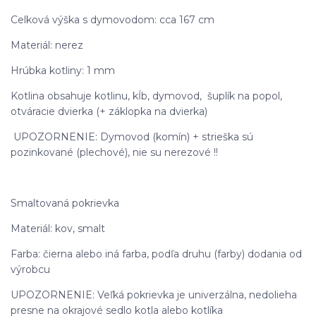
Celková výška s dymovodom: cca 167 cm
Materiál: nerez
Hrúbka kotliny: 1 mm
Kotlina obsahuje kotlinu, kĺb, dymovod, šuplík na popol,
otváracie dvierka (+ záklopka na dvierka)
UPOZORNENIE: Dymovod (komín) + strieška sú
pozinkované (plechové), nie su nerezové !!
Smaltovaná pokrievka
Materiál: kov, smalt
Farba: čierna alebo iná farba, podľa druhu (farby) dodania od
výrobcu
UPOZORNENIE: Veľká pokrievka je univerzálna, nedolieha
presne na okrajové sedlo kotla alebo kotlíka