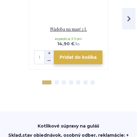
Nádoba na masť 2 L
Antikoro
expedícia 3-5 dní
e
14,90 €
/
ks
Pridať do košíka
Kotlikové súpravy na guláš
Sklad,stav objednávok, osobný odber, reklamácie: +