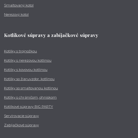
Smaltovaný kotol
Nerezový kotol
Kotlíkové súpravy a zabíjačkové súpravy
Kotlíky s trojnožkou
Kotlíky s nerezovou kotlinou
Kotlíky s kovovou kotlinou
Kotlíky so žiaruvzdor. kotlinou
Kotlíky so smaltovanou kotlinou
Kotlíky s chráničom, ohniskom
Kotlíkové súpravy BIG PARTY
Servírovacie súpravy
Zabíjačkové súpravy