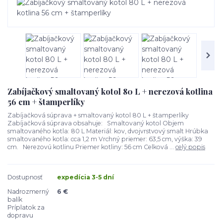
Zabíjačkový smaltovaný kotol 80 L + nerezová kotlina
56 cm + štamperlíky
Zabíjačková súprava + smaltovaný kotol 80 L + štamperlíky
Zabíjačková súprava obsahuje: Smaltovaný kotol Objem
smaltovaného kotla: 80 L Materiál: kov, dvojvrstvový smalt Hrúbka
smaltovaného kotla: cca 1,2 m Vrchný priemer: 63,5 cm, výška: 39
cm. Nerezovú kotlinu Priemer kotliny: 56 cm Celková ...
celý popis
Dostupnosť
expedícia 3-5 dní
Nadrozmerný
6 €
balík
Príplatok za
dopravu