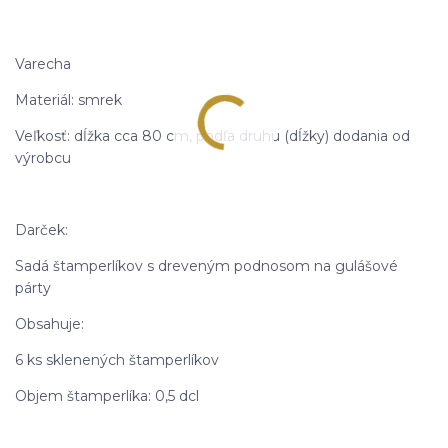
Varecha
Materiál: smrek
Veľkosť: dĺžka cca 80 cm, podľa druhu (dĺžky) dodania od
výrobcu
Darček:
Sadá štamperlíkov s dreveným podnosom na gulášové
párty
Obsahuje:
6 ks sklenených štamperlíkov
Objem štamperlíka: 0,5 dcl