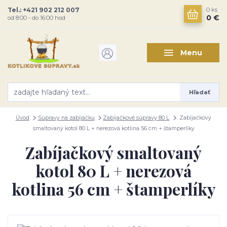
Tel.: +421 902 212 007
0
ks
0 €
od 8:00 - do 16:00 hod
Menu
Hľadať
Úvod
Súpravy na zabíjačku
Zabíjačkové súpravy 80 L
Zabíjačkový
smaltovaný kotol 80 L + nerezová kotlina 56 cm + štamperlíky
Zabíjačkový smaltovaný
kotol 80 L + nerezová
kotlina 56 cm + štamperlíky