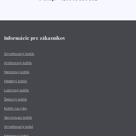
Informácie pre zákazníkov
Smaltovaný kotlík
Antikorový kotlík
Nerezový kotlík
Medený kotlík
Liatinový kotlík
Železný kotlík
Kotlík na ryby
Servírovací kotlík
Smaltovaný kotol
Nerezový kotol