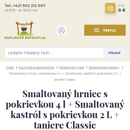
Tel.: +421 902 212 007
0
ks
0 €
od 8:00 - do 16:00 hod
Menu
Hľadať
Úvod
Kuchyňa a gastronómia
Smaltovaný riad
Smaltované súpravy
Smaltovaný hrniec s pokrievkou 4 l + Smaltovaný kastról s pokrievkou 2 L +
taniere Classic
Smaltovaný hrniec s
pokrievkou 4 l + Smaltovaný
kastról s pokrievkou 2 L +
taniere Classic