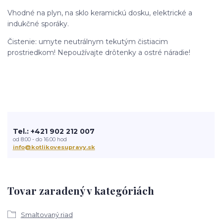
Vhodné na plyn, na sklo keramickú dosku, elektrické a
indukčné sporáky.
Čistenie: umyte neutrálnym tekutým čistiacim
prostriedkom! Nepoužívajte drôtenky a ostré náradie!
Tel.: +421 902 212 007
od 8:00 - do 16:00 hod
info@kotlikovesupravy.sk
Tovar zaradený v kategóriách
Smaltovaný riad