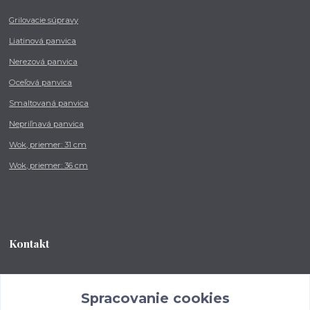
Grilovacie súpravy
Liatinová panvica
Nerezová panvica
Oceľová panvica
Smaltovaná panvica
Nepriľnavá panvica
Wok, priemer: 31 cm
Wok, priemer: 36 cm
Kontakt
Tel.: +421 902 212 007
od 8:00 - do 16:00 hod
Spracovanie cookies