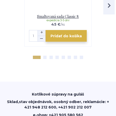
Smaltovaná sada Classic 8
Smalto
expedícia 3-5 dní
e
45 €
/
ks
Pridať do košíka
Kotlikové súpravy na guláš
Sklad,stav objednávok, osobný odber, reklamácie: +
421 948 212 600, +421 902 212 007
e-shop: +421 905 580 562