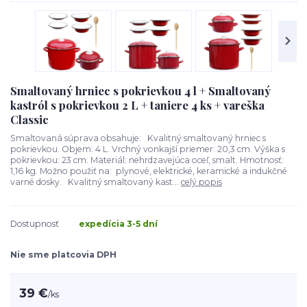
Smaltovaný hrniec s pokrievkou 4 l + Smaltovaný
kastról s pokrievkou 2 L + taniere 4 ks + vareška
Classic
Smaltovaná súprava obsahuje: Kvalitný smaltovaný hrniec s
pokrievkou. Objem: 4 L. Vrchný vonkajší priemer: 20,3 cm. Výška s
pokrievkou: 23 cm. Materiál: nehrdzavejúca oceľ, smalt. Hmotnosť:
1,16 kg. Možno použiť na: plynové, elektrické, keramické a indukčné
varné dosky. Kvalitný smaltovaný kast...
celý popis
Dostupnosť
expedícia 3-5 dní
Nie sme platcovia DPH
39 €
/
ks