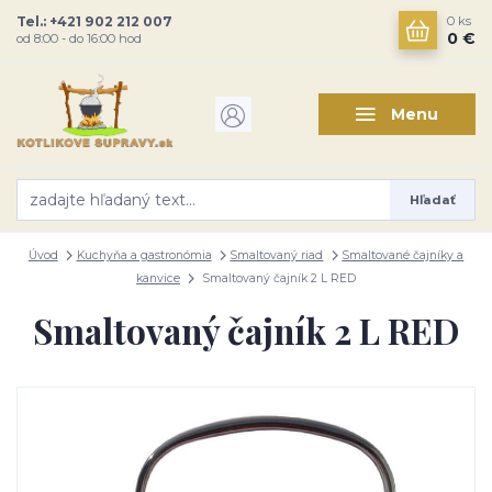
Tel.: +421 902 212 007
0
ks
0 €
od 8:00 - do 16:00 hod
Menu
Hľadať
Úvod
Kuchyňa a gastronómia
Smaltovaný riad
Smaltované čajníky a
kanvice
Smaltovaný čajník 2 L RED
Smaltovaný čajník 2 L RED