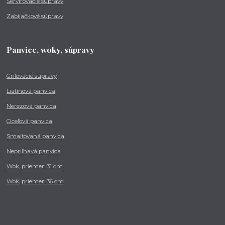
Servírovacie súpravy
Zabíjačkové súpravy
Panvice, woky, súpravy
Grilovacie súpravy
Liatinová panvica
Nerezová panvica
Oceľová panvica
Smaltovaná panvica
Nepriľnavá panvica
Wok, priemer: 31 cm
Wok, priemer: 36 cm