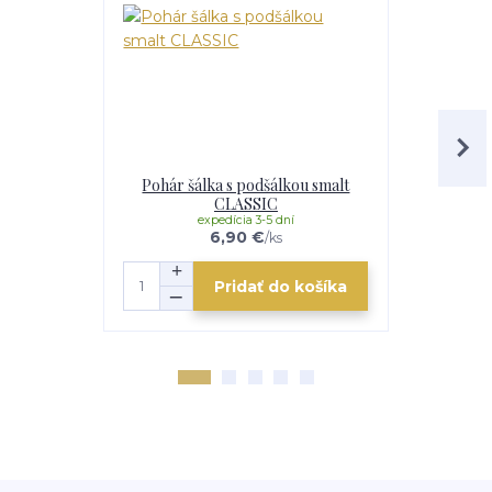
Pohár šálka s podšálkou smalt
Smaltovan
CLASSIC
expedícia 3-5 dní
e
6,90 €
/
ks
Pridať do košíka