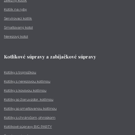
Železný kotlík
Kotlík na ryby
Servírovací kotlík
Smaltovaný kotol
Nerezový kotol
Kotlíkové súpravy a zabíjačkové súpravy
Kotlíky s trojnožkou
Kotlíky s nerezovou kotlinou
Kotlíky s kovovou kotlinou
Kotlíky so žiaruvzdor. kotlinou
Kotlíky so smaltovanou kotlinou
Kotlíky s chráničom, ohniskom
Kotlíkové súpravy BIG PARTY