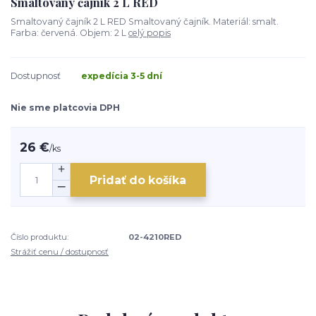
Smaltovaný čajník 2 L RED
Smaltovaný čajník 2 L RED Smaltovaný čajník. Materiál: smalt.
Farba: červená. Objem: 2 L
celý popis
Dostupnosť
expedícia 3-5 dní
Nie sme platcovia DPH
26 €
/
ks
Pridať do košíka
Číslo produktu:
02-4210RED
Strážiť cenu / dostupnosť