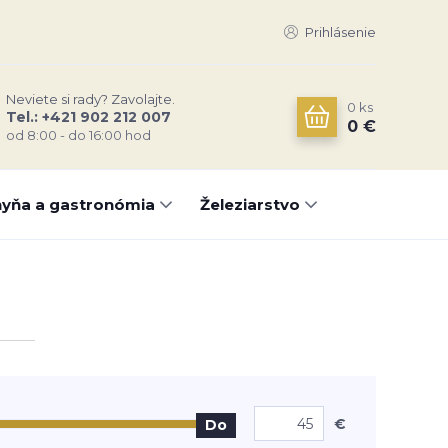
Prihlásenie
Neviete si rady? Zavolajte.
0
ks
Tel.: +421 902 212 007
0 €
od 8:00 - do 16:00 hod
yňa a gastronómia
Železiarstvo
€
Do