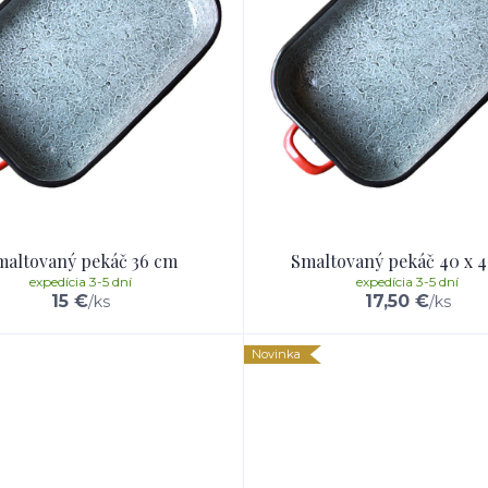
maltovaný pekáč 36 cm
Smaltovaný pekáč 40 x 
expedícia 3-5 dní
expedícia 3-5 dní
15 €
17,50 €
/
ks
/
ks
Novinka