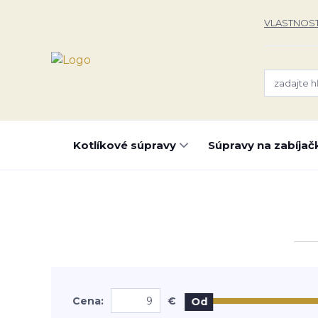
VLASTNOST
Kotlíkové súpravy
Súpravy na zabíjač
Cena:
€
Od