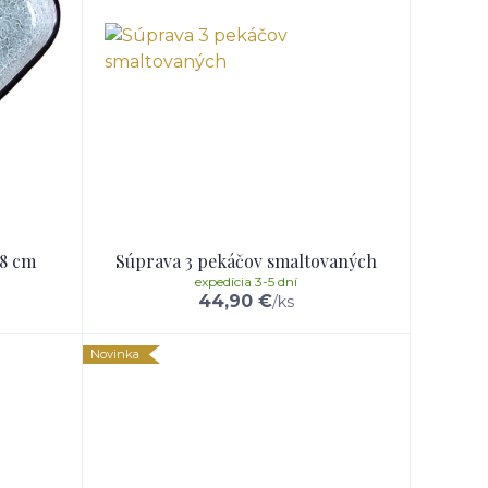
48 cm
Súprava 3 pekáčov smaltovaných
expedícia 3-5 dní
44,90 €
/
ks
Novinka