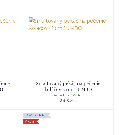
čenie
Smaltovaný pekáč na pečenie
BO
koláčov 41 cm JUMBO
expedícia 3-5 dní
23 €
/
ks
TOP produkt
Akcia