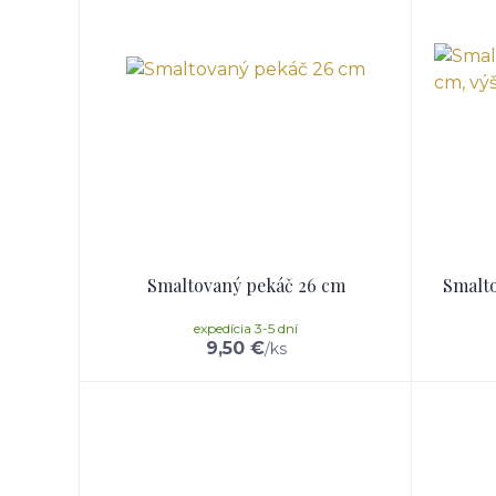
Smaltovaný pekáč 26 cm
Smalto
expedícia 3-5 dní
9,50 €
/
ks