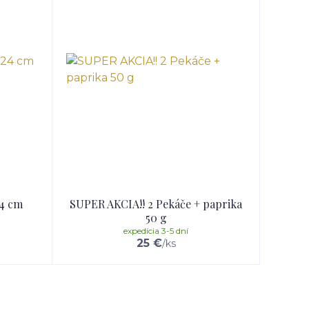
24 cm
SUPER AKCIA!! 2 Pekáče + paprika
50 g
expedícia 3-5 dní
25 €
/
ks