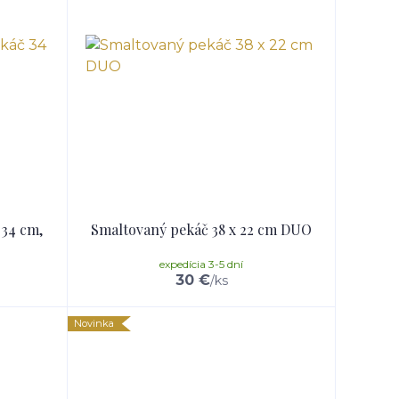
 34 cm,
Smaltovaný pekáč 38 x 22 cm DUO
expedícia 3-5 dní
30 €
/
ks
Novinka