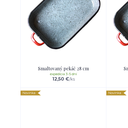
Smaltovaný pekáč 28 cm
S
expedícia 3-5 dní
12,50 €
/
ks
Novinka
Novinka