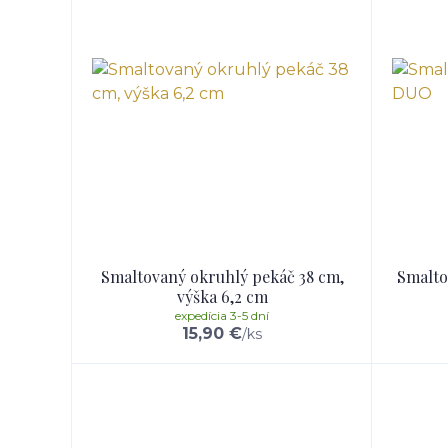
Smaltovaný okruhlý pekáč 38 cm,
Smalto
výška 6,2 cm
expedícia 3-5 dní
15,90 €
/
ks