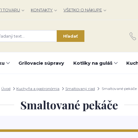
I TOVARU
KONTAKTY
VŠETKO O NÁKUPE
Hľadať
ku
Grilovacie súpravy
Kotlíky na guláš
Kuch
Úvod
Kuchyňa a gastronómia
Smaltovaný riad
Smaltované pekáče
Smaltované pekáče