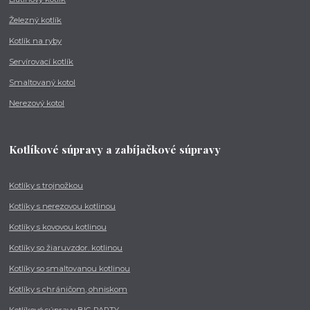
Železný kotlík
Kotlík na ryby
Servírovací kotlík
Smaltovaný kotol
Nerezový kotol
Kotlíkové súpravy a zabíjačkové súpravy
Kotlíky s trojnožkou
Kotlíky s nerezovou kotlinou
Kotlíky s kovovou kotlinou
Kotlíky so žiaruvzdor. kotlinou
Kotlíky so smaltovanou kotlinou
Kotlíky s chráničom, ohniskom
Kotlíkové súpravy BIG PARTY