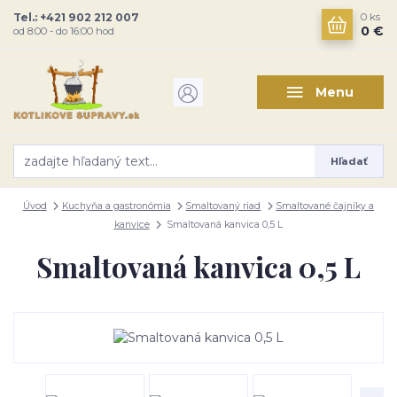
Tel.: +421 902 212 007
0
ks
0 €
od 8:00 - do 16:00 hod
Menu
Hľadať
Úvod
Kuchyňa a gastronómia
Smaltovaný riad
Smaltované čajníky a
kanvice
Smaltovaná kanvica 0,5 L
Smaltovaná kanvica 0,5 L