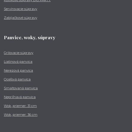
Servírovacie súpravy
Zabíjačkové súpravy
Panvice, woky, súpravy
Grilovacie súpravy
Liatinová panvica
Nerezová panvica
Oceľová panvica
Smaltovaná panvica
Nepriľnavá panvica
Wok, priemer: 31 cm
Wok, priemer: 36 cm