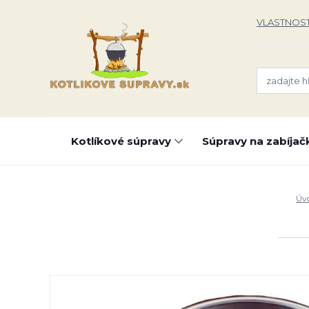
VLASTNOST
Kotlíkové súpravy
Súpravy na zabíjač
Úv