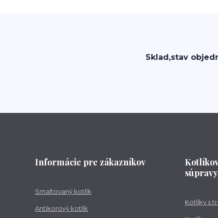
Sklad,stav objed
Informácie pre zákazníkov
Kotlíko
súpravy
Smaltovaný kotlík
Kotlíky s 
Antikorový kotlík