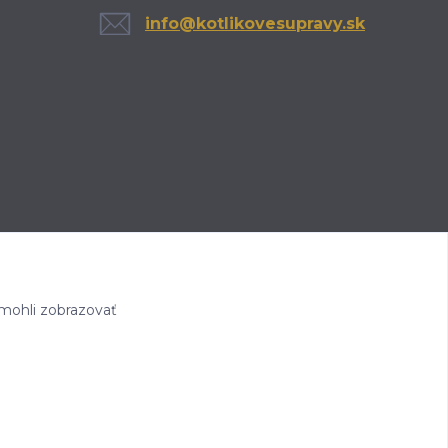
info@kotlikovesupravy.sk
mohli zobrazovať
Eshop-rychlo.sk