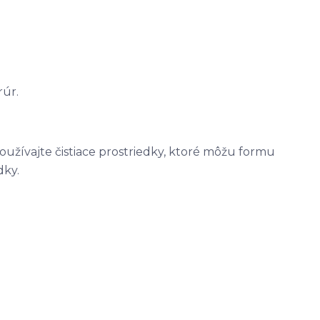
rúr.
užívajte čistiace prostriedky, ktoré môžu formu
dky.