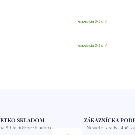
expedícia 3-5 dní
expedícia 3-5 dní
ŠETKO SKLADOM
ZÁKAZNÍCKA POD
 na 99 % držíme skladom
Neviete si rady, stačí z