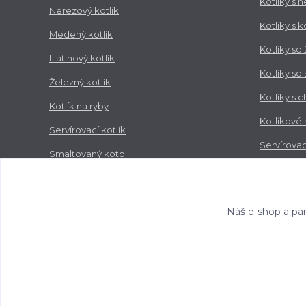
Kotlíky s 
Nerezový kotlík
Kotlíky s 
Medený kotlík
Kotlíky so
Liatinový kotlík
Kotlíky so
Železný kotlík
Kotlíky s 
Kotlík na ryby
Kotlíkové
Servírovací kotlík
Servírovac
Smaltovaný kotol
Zabíjačko
Nerezový kotol
Náš e-shop a par
Copyright © 2017-2