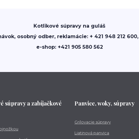
Kotlikové súpravy na guláš
návok, osobný odber, reklamácie: + 421 948 212 600,
e-shop: +421 905 580 562
vé súpravy a zabíjačkové
Panvice, woky, súpravy
Grilovacie súpravy
trojnožkou
Liatinová panvica