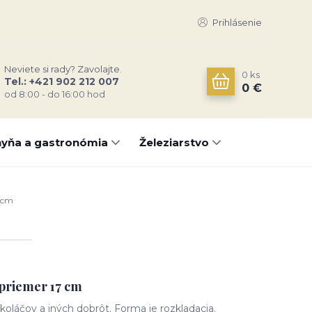
Prihlásenie
Neviete si rady? Zavolajte.
0
ks
Tel.: +421 902 212 007
0 €
od 8:00 - do 16:00 hod
yňa a gastronómia
Železiarstvo
 cm
priemer 17 cm
koláčov a iných dobrôt. Forma je rozkladacia.