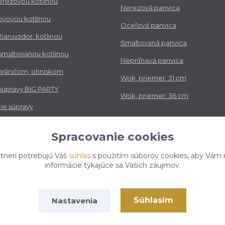
nerezovou kotlinou
Nerezová panvica
kovovou kotlinou
Oceľová panvica
 žiaruvzdor. kotlinou
Smaltovaná panvica
 smaltovanou kotlinou
Nepriľnavá panvica
chráničom, ohniskom
Wok, priemer: 31 cm
 súpravy BIG PARTY
Wok, priemer: 36 cm
ie súpravy
vé súpravy
Spracovanie cookies
tneri potrebujú Váš
súhlas
s použitím súborov cookies, aby Vám 
informácie týkajúce sa Vašich záujmov.
Súhlasím
Nastavenia
050 kotlikovesupravy.sk, všetky práva vyhradené..
Vytvorené na