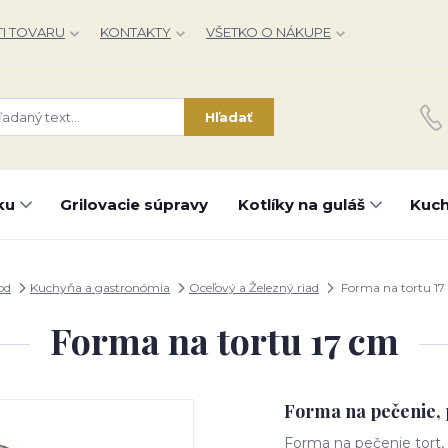
I TOVARU
KONTAKTY
VŠETKO O NÁKUPE
Hľadať
ku
Grilovacie súpravy
Kotlíky na guláš
Kuch
od
Kuchyňa a gastronómia
Oceľový a Železný riad
Forma na tortu 17
Forma na tortu 17 cm
Forma na pečenie, 
Forma na pečenie tort, 