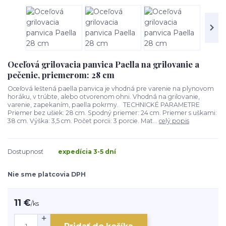
Oceľová grilovacia panvica Paella na grilovanie a
pečenie, priemerom: 28 cm
Oceľová leštená paella panvica je vhodná pre varenie na plynovom
horáku, v trúbte, alebo otvorenom ohni. Vhodná na grilovanie,
varenie, zapekaním, paella pokrmy. TECHNICKÉ PARAMETRE
Priemer bez ušiek: 28 cm. Spodný priemer: 24 cm. Priemer s uškami:
38 cm. Výška: 3,5 cm. Počet porcii: 3 porcie. Mat...
celý popis
Dostupnosť
expedícia 3-5 dní
Nie sme platcovia DPH
11 €
/
ks