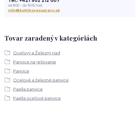
Tel.: +421 902 212 007
od 8:00 - do 16:00 hod
info@kotlikovesupravy.sk
Tovar zaradený v kategóriách
Oceľový a Železný riad
Panvice na grilovanie
Panvice
Ocelové a železné panvice
Paella panvice
Paella oceľové panvice