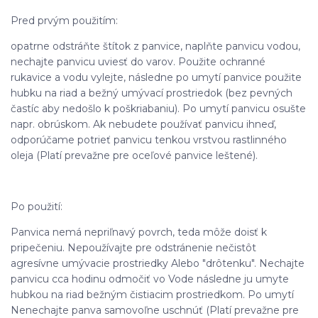
Pred prvým použitím:
opatrne odstráňte štítok z panvice, naplňte panvicu vodou,
nechajte panvicu uviesť do varov. Použite ochranné
rukavice a vodu vylejte, následne po umytí panvice použite
hubku na riad a bežný umývací prostriedok (bez pevných
častíc aby nedošlo k poškriabaniu). Po umytí panvicu osušte
napr. obrúskom. Ak nebudete používať panvicu ihneď,
odporúčame potrieť panvicu tenkou vrstvou rastlinného
oleja (Platí prevažne pre oceľové panvice leštené).
Po použití:
Panvica nemá nepriľnavý povrch, teda môže doisť k
pripečeniu. Nepoužívajte pre odstránenie nečistôt
agresívne umývacie prostriedky Alebo "drôtenku". Nechajte
panvicu cca hodinu odmočiť vo Vode následne ju umyte
hubkou na riad bežným čistiacim prostriedkom. Po umytí
Nenechajte panva samovoľne uschnúť (Platí prevažne pre