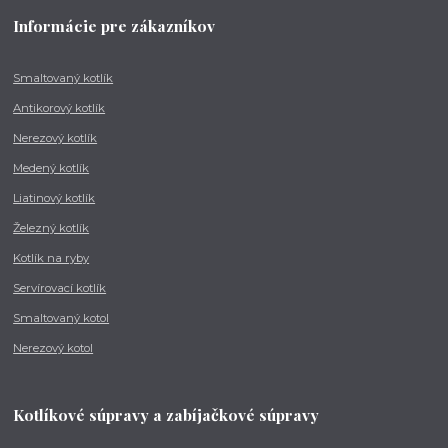
Informácie pre zákazníkov
Smaltovaný kotlík
Antikorový kotlík
Nerezový kotlík
Medený kotlík
Liatinový kotlík
Železný kotlík
Kotlík na ryby
Servírovací kotlík
Smaltovaný kotol
Nerezový kotol
Kotlíkové súpravy a zabíjačkové súpravy