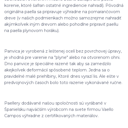
korenie, ktoré šafran ostatné ingrediencie nahradí). Pôvodná
originálna paella sa pripravuje výhradne na pomarančovom
dreve (v našich podmienkach možno samozrejme nahradiť
akýmkoľvek iným drevom alebo pohodlne pripraviť paellu
na paella plynovom horáku).
Panvica je vyrobená z leštenej ocelí bez povrchovej úpravy,
je vhodná pre varenie na "plyne" alebo na otvorenom ohni.
Dno panvice je špeciálne razené tak aby sa zamedzilo
akejkoľvek deformácií spôsobené teplom. Jedna sa o
pravidelné malé priehlbiny, Ktoré dnes vyrazí lis. Ale ešte v
predvojnových časoch bolo toto razenie vykonávané ručne.
Paellery dodávané našou spoločnosti sú vyrábané v
Španielsku najväčším výrobcom na svete firmou Vaello
Campos výhradne z certifikovaných materiálov.