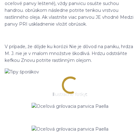
oceľové panvy leštené), vždy panvicu osušte suchou
handrou. obrúskom následne potrite tenkou vrstvou
rastlinného oleja. Ak vlastníte viac panvou JE vhodné Medzi
panvy PRI uskladnenie vložiť obrúsok.
V prípade, že dôjde ku korózii Nie je dôvod na paniku, hrdza
M. J. nie je v malom množstve škodlivá. Hrdzu odstráňte
kefkou Znovu potrite rastlinným olejom.
Ilustračné fotky: