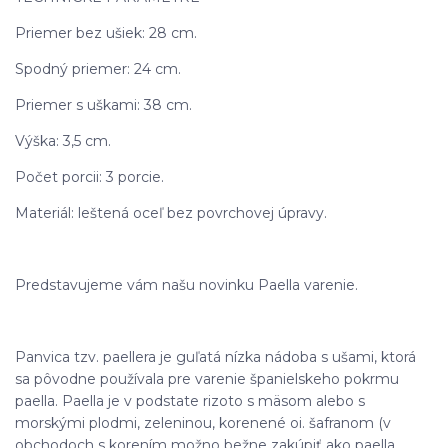
Priemer bez ušiek: 28 cm.
Spodný priemer: 24 cm.
Priemer s uškami: 38 cm.
Výška: 3,5 cm.
Počet porcii: 3 porcie.
Materiál: leštená oceľ bez povrchovej úpravy.
Predstavujeme vám našu novinku Paella varenie.
Panvica tzv. paellera je guľatá nízka nádoba s ušami, ktorá
sa pôvodne používala pre varenie španielskeho pokrmu
paella. Paella je v podstate rizoto s mäsom alebo s
morskými plodmi, zeleninou, korenené oi. šafranom (v
obchodoch s korením možno bežne zakúpiť ako paella