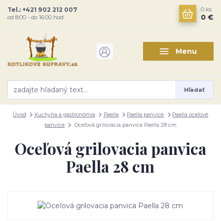
Tel.: +421 902 212 007
0
ks
0 €
od 8:00 - do 16:00 hod
Menu
Hľadať
Úvod
Kuchyňa a gastronómia
Paella
Paella panvice
Paella oceľové
panvice
Oceľová grilovacia panvica Paella 28 cm
Oceľová grilovacia panvica
Paella 28 cm