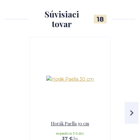
Súvisiaci
18
tovar
TOP produkt
Horák Paella 30 cm
Servírova
expedícia 3-5 dní
e
37 €
/
ks