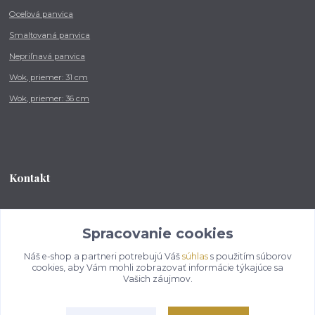
Oceľová panvica
Smaltovaná panvica
Nepriľnavá panvica
Wok, priemer: 31 cm
Wok, priemer: 36 cm
Kontakt
Tel.: +421 902 212 007
od 8:00 - do 16:00 hod
Spracovanie cookies
Náš e-shop a partneri potrebujú Váš
súhlas
s použitím súborov
info@kotlikovesupravy.sk
cookies, aby Vám mohli zobrazovať informácie týkajúce sa
Vašich záujmov.