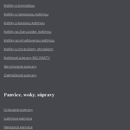
Kotlíky s trojnožkou
Kotlíky s nerezovou kotlinou
Kotlíky s kovovou kotlinou
Kotlíky so žiaruvzdor. kotlinou
Kotlíky so smaltovanou kotlinou
Kotlíky s chráničom, ohniskom
Kotlíkové súpravy BIG PARTY
Servírovacie súpravy
Zabíjačkové súpravy
Panvice, woky, súpravy
Grilovacie súpravy
Liatinová panvica
Nerezová panvica