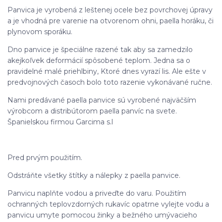
Panvica je vyrobená z leštenej ocele bez povrchovej úpravy
a je vhodná pre varenie na otvorenom ohni, paella horáku, či
plynovom sporáku.
Dno panvice je špeciálne razené tak aby sa zamedzilo
akejkoľvek deformácií spôsobené teplom. Jedna sa o
pravidelné malé priehlbiny, Ktoré dnes vyrazí lis. Ale ešte v
predvojnových časoch bolo toto razenie vykonávané ručne.
Nami predávané paella panvice sú vyrobené najväčším
výrobcom a distribútorom paella panvíc na svete.
Španielskou firmou Garcima s.l
Pred prvým použitím.
Odstráňte všetky štítky a nálepky z paella panvice.
Panvicu naplňte vodou a priveďte do varu. Použitím
ochranných teplovzdorných rukavíc opatrne vylejte vodu a
panvicu umyte pomocou žinky a bežného umývacieho