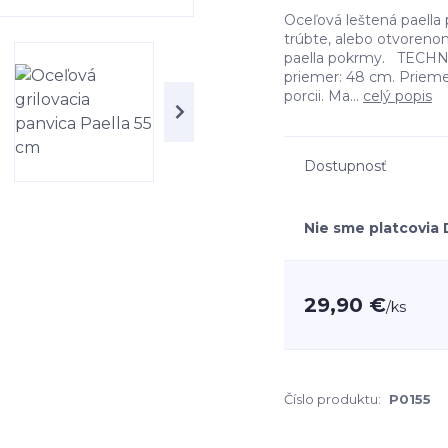
Oceľová leštená paella
trúbte, alebo otvorenom
paella pokrmy. TECHN
priemer: 48 cm. Priemer
porcii. Ma...
celý popis
Dostupnosť
Nie sme platcovia
29,90 €
/
ks
Číslo produktu:
P0155