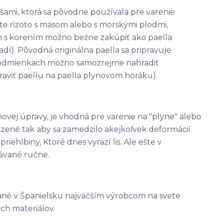
ušami, ktorá sa pôvodne používala pre varenie
ate rizoto s mäsom alebo s morskými plodmi,
h s korením možno bežne zakúpiť ako paella
adí). Pôvodná originálna paella sa pripravuje
podmienkach možno samozrejme nahradiť
viť paellu na paella plynovom horáku).
hovej úpravy, je vhodná pre varenie na "plyne" alebo
azené tak aby sa zamedzilo akejkoľvek deformácií
iehlbiny, Ktoré dnes vyrazí lis. Ale ešte v
ávané ručne.
ané v Španielsku najväčším výrobcom na svete
ch materiálov.