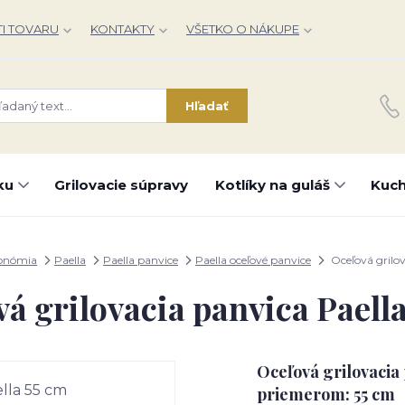
I TOVARU
KONTAKTY
VŠETKO O NÁKUPE
Hľadať
ku
Grilovacie súpravy
Kotlíky na guláš
Kuch
ronómia
Paella
Paella panvice
Paella oceľové panvice
Oceľová grilov
á grilovacia panvica Paell
Oceľová grilovacia 
priemerom: 55 cm