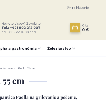
Prihlásenie
Neviete si rady? Zavolajte.
0
ks
Tel.: +421 902 212 007
0 €
od 8:00 - do 16:00 hod
yňa a gastronómia
Železiarstvo
acia panvica Paella 55 cm
a 55 cm
panvica Paella na grilovanie a pečenie,