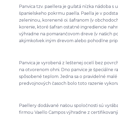
Panvica tzv. paellera je guľatá nízka nádoba s 
španielskeho pokrmu paella. Paella je v podst
zeleninou, korenené oi. šafranom (v obchodoc
korenie, ktoré šafran ostatné ingrediencie nahr
výhradne na pomarančovom dreve (v našich 
akýmkoľvek iným drevom alebo pohodlne pripra
Panvica je vyrobená z leštenej ocelí bez povrc
na otvorenom ohni. Dno panvice je špeciálne r
spôsobené teplom. Jedna sa o pravidelné malé pr
predvojnových časoch bolo toto razenie vykon
Paellery dodávané našou spoločnosti sú vyráb
firmou Vaello Campos výhradne z certifikovaný