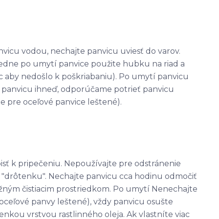
nvicu vodou, nechajte panvicu uviesť do varov.
ledne po umytí panvice použite hubku na riad a
c aby nedošlo k poškriabaniu). Po umytí panvicu
 panvicu ihneď, odporúčame potrieť panvicu
ne pre oceľové panvice leštené).
sť k pripečeniu. Nepoužívajte pre odstránenie
o "drôtenku". Nechajte panvicu cca hodinu odmočiť
žným čistiacim prostriedkom. Po umytí Nenechajte
oceľové panvy leštené), vždy panvicu osušte
kou vrstvou rastlinného oleja. Ak vlastníte viac