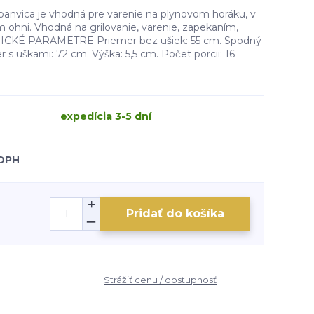
 panvica je vhodná pre varenie na plynovom horáku, v
 ohni. Vhodná na grilovanie, varenie, zapekaním,
ICKÉ PARAMETRE Priemer bez ušiek: 55 cm. Spodný
 s uškami: 72 cm. Výška: 5,5 cm. Počet porcii: 16
expedícia 3-5 dní
 DPH
Pridať do košíka
Strážiť cenu / dostupnosť