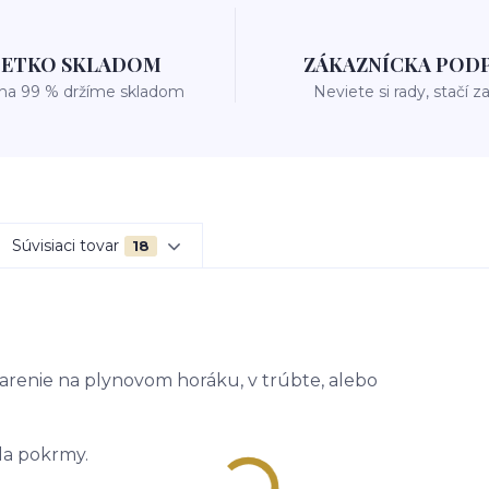
ŠETKO SKLADOM
ZÁKAZNÍCKA POD
 na 99 % držíme skladom
Neviete si rady, stačí z
Súvisiaci tovar
18
varenie na plynovom horáku, v trúbte, alebo
la pokrmy.