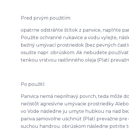
Pred prvým použitím:
opatrne odstráňte štítok z panvice, naplňte pa
Použite ochranné rukavice a vodu vylejte, nás
bežný umývací prostriedok (bez pevných častí
osušte napr. obrúskom. Ak nebudete používať
tenkou vrstvou rastlinného oleja (Platí prevaž
Po použití:
Panvica nemá nepriľnavý povrch, teda môže doi
nečistôt agresívne umývacie prostriedky Aleb
vo Vode následne ju umyte hubkou na riad be
panva samovoľne uschnúť (Platí prevažne pre 
suchou handrou. obrúskom následne potrite ten