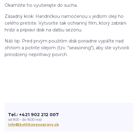
Okamžite ho vyutierajte do sucha.
Zásadný krok: Handričkou namočenou v jedlom oleji ho
celého pretrite. Vytvoríte tak ochranný film, ktorý zabráni
hrdzi a pripraví disk na ďalšiu sezónu.
Náš tip: Pred prvým použitím disk poriadne vypáľte nad
ohňom a potrite olejom (tzv. "seasoning"), aby ste vytvorili
prirodzený nepriľnavý povrch.
Tel.: +421 902 212 007
od 8:00 - do 16:00 hod
info@kotlikovesupravy.sk