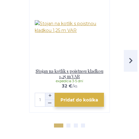
Stojan na kotlík s poistnou kladkou
Prenosné
1,25 m VAR
expedícia 3-5 dní
e
32 €
/
ks
Pridať do košíka