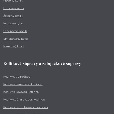
Medený kotlík
Liatinový kotlík
Železný kotlík
Kotlík na ryby
Servírovací kotlík
Smaltovaný kotol
Nerezový kotol
Kotlíkové súpravy a zabíjačkové súpravy
Kotlíky s trojnožkou
Kotlíky s nerezovou kotlinou
Kotlíky s kovovou kotlinou
Kotlíky so žiaruvzdor. kotlinou
Kotlíky so smaltovanou kotlinou