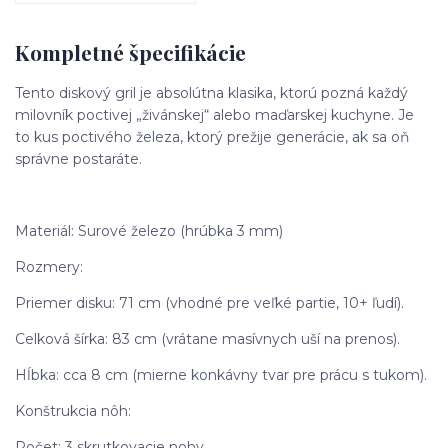
Kompletné špecifikácie
Tento diskový gril je absolútna klasika, ktorú pozná každý
milovník poctivej „živánskej“ alebo maďarskej kuchyne. Je
to kus poctivého železa, ktorý prežije generácie, ak sa oň
správne postaráte.
Materiál: Surové železo (hrúbka 3 mm)
Rozmery:
Priemer disku: 71 cm (vhodné pre veľké partie, 10+ ľudí).
Celková šírka: 83 cm (vrátane masívnych uší na prenos).
Hĺbka: cca 8 cm (mierne konkávny tvar pre prácu s tukom).
Konštrukcia nôh:
Počet: 3 skrutkovacie nohy.