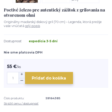
Poctivé železo pre autentický zážitok z grilovania na
otvorenom ohni
Originálny maďarský diskový gril (70 cm) – Legenda, ktorá prežije
vaše vnúčatá
celý popis
Dostupnosť
expedícia 3-5 dní
Nie sme platcovia DPH
55 €
/
ks
Pridať do košíka
Číslo produktu:
59164385
Strážiť cenu / dostupnosť