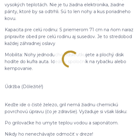
vysokých teplotách. Nie je tu žiadna elektronika, žiadne
pánty, ktoré by sa odtrhli. Sú to len nohy a kus poriadneho
kovu.
Kapacita pre celú rodinu: S priemerom 71 cm na ňom naraz
pripravíte obed pre celú rodinu aj susedov. Je to stredobod
každej záhradnej oslavy.
Mobilita: Nohy jednoducho odskrutkujete a plochý disk
hodíte do kufra auta. Ideálny spoločník na rybačku alebo
kempovanie.
Údržba (Dôležité!)
Keďže ide o čisté železo, gril nemá žiadnu chemickú
povrchovú úpravu (čo je zdravšie). Vyžaduje si však lásku:
Po grilovačke ho umyte teplou vodou a saponátom.
Nikdy ho nenechávajte odmočiť v dreze!