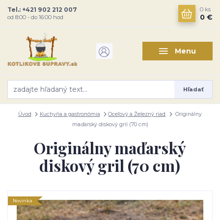
Tel.: +421 902 212 007
0
ks
0 €
od 8:00 - do 16:00 hod
Menu
Hľadať
Úvod
Kuchyňa a gastronómia
Oceľový a Železný riad
Originálny
maďarský diskový gril (70 cm)
Originálny maďarský
diskový gril (70 cm)
Novinka