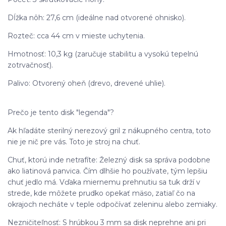
Dĺžka nôh: 27,6 cm (ideálne nad otvorené ohnisko).
Rozteč: cca 44 cm v mieste uchytenia.
Hmotnosť: 10,3 kg (zaručuje stabilitu a vysokú tepelnú
zotrvačnosť).
Palivo: Otvorený oheň (drevo, drevené uhlie).
Prečo je tento disk "legenda"?
Ak hľadáte sterilný nerezový gril z nákupného centra, toto
nie je nič pre vás. Toto je stroj na chuť.
Chuť, ktorú inde netrafíte: Železný disk sa správa podobne
ako liatinová panvica. Čím dlhšie ho používate, tým lepšiu
chuť jedlo má. Vďaka miernemu prehnutiu sa tuk drží v
strede, kde môžete prudko opekať mäso, zatiaľ čo na
okrajoch necháte v teple odpočívať zeleninu alebo zemiaky.
Nezničiteľnosť: S hrúbkou 3 mm sa disk neprehne ani pri