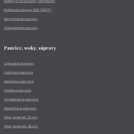
Kotlíky s chráničom, ohniskom
Kotlíkové súpravy BIG PARTY
Servírovacie súpravy
Zabíjačkové súpravy
Panvice, woky, súpravy
Grilovacie súpravy
Liatinová panvica
Nerezová panvica
Oceľová panvica
Smaltovaná panvica
Nepriľnavá panvica
Wok, priemer: 31 cm
Wok, priemer: 36 cm