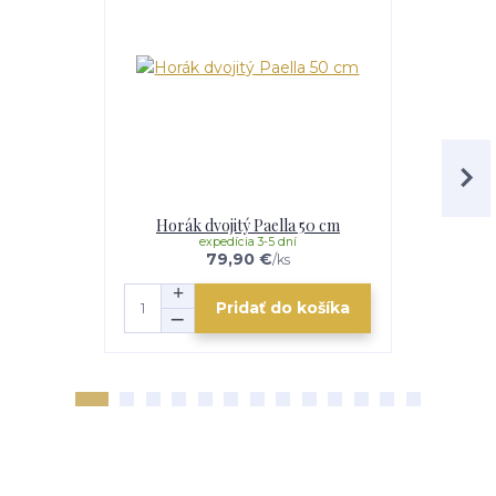
Horák dvojitý Paella 50 cm
V
expedícia 3-5 dní
e
79,90 €
/
ks
Pridať do košíka