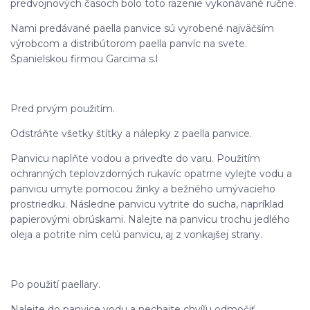
predvojnových časoch bolo toto razenie vykonávané ručne.
Nami predávané paella panvice sú vyrobené najväčším
výrobcom a distribútorom paella panvíc na svete.
Španielskou firmou Garcima s.l
Pred prvým použitím.
Odstráňte všetky štítky a nálepky z paella panvice.
Panvicu naplňte vodou a priveďte do varu. Použitím
ochranných teplovzdorných rukavíc opatrne vylejte vodu a
panvicu umyte pomocou žinky a bežného umývacieho
prostriedku. Následne panvicu vytrite do sucha, napríklad
papierovými obrúskami. Nalejte na panvicu trochu jedlého
oleja a potrite ním celú panvicu, aj z vonkajšej strany.
Po použití paellary.
Nalejte do panvice vodu a nechajte chvíľu odmočiť.