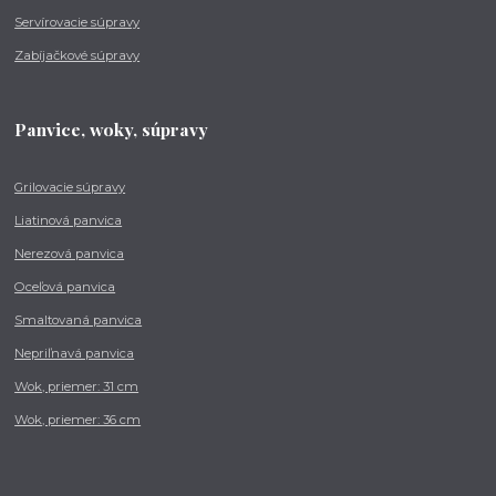
Servírovacie súpravy
Zabíjačkové súpravy
Panvice, woky, súpravy
Grilovacie súpravy
Liatinová panvica
Nerezová panvica
Oceľová panvica
Smaltovaná panvica
Nepriľnavá panvica
Wok, priemer: 31 cm
Wok, priemer: 36 cm