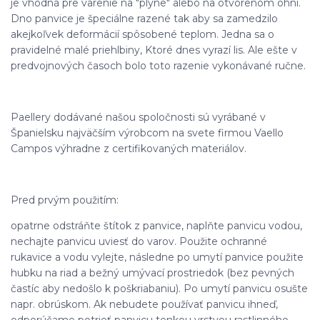
je vhodná pre varenie na "plyne" alebo na otvorenom ohni.
Dno panvice je špeciálne razené tak aby sa zamedzilo
akejkoľvek deformácií spôsobené teplom. Jedna sa o
pravidelné malé priehlbiny, Ktoré dnes vyrazí lis. Ale ešte v
predvojnových časoch bolo toto razenie vykonávané ručne.
Paellery dodávané našou spoločnosti sú vyrábané v
Španielsku najväčším výrobcom na svete firmou Vaello
Campos výhradne z certifikovaných materiálov.
Pred prvým použitím:
opatrne odstráňte štítok z panvice, naplňte panvicu vodou,
nechajte panvicu uviesť do varov. Použite ochranné
rukavice a vodu vylejte, následne po umytí panvice použite
hubku na riad a bežný umývací prostriedok (bez pevných
častíc aby nedošlo k poškriabaniu). Po umytí panvicu osušte
napr. obrúskom. Ak nebudete používať panvicu ihneď,
odporúčame potrieť panvicu tenkou vrstvou rastlinného