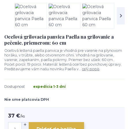
Oceľová grilovacia panvica Paella na grilovanie a
pečenie, priemerom: 60 cm
Oceľová leštená paella panvica je vhodná pre varenie na plynovom
horáku, v trúbte, alebo otvorenom ohni. Vhodná na grilovanie,
varenie, zapekaním, paella pokrmy. Priemer bez ušiek: 60 cm.
Počet porcii: 19 porcii. Materiál: leštená oceľ bez povrchovej úpravy.
Predstavujeme vám našu novinku Paella v...
celý popis
Dostupnosť
expedícia 1-3 dní
Nie sme platcovia DPH
37 €
/
ks