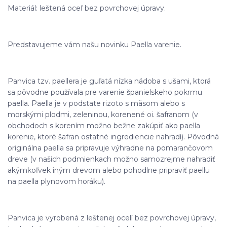
Materiál: leštená oceľ bez povrchovej úpravy.
Predstavujeme vám našu novinku Paella varenie.
Panvica tzv. paellera je guľatá nízka nádoba s ušami, ktorá
sa pôvodne používala pre varenie španielskeho pokrmu
paella. Paella je v podstate rizoto s mäsom alebo s
morskými plodmi, zeleninou, korenené oi. šafranom (v
obchodoch s korením možno bežne zakúpiť ako paella
korenie, ktoré šafran ostatné ingrediencie nahradí). Pôvodná
originálna paella sa pripravuje výhradne na pomarančovom
dreve (v našich podmienkach možno samozrejme nahradiť
akýmkoľvek iným drevom alebo pohodlne pripraviť paellu
na paella plynovom horáku).
Panvica je vyrobená z leštenej ocelí bez povrchovej úpravy,