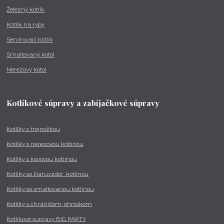
Železný kotlík
Kotlík na ryby
Servírovací kotlík
Smaltovaný kotol
Nerezový kotol
Kotlíkové súpravy a zabíjačkové súpravy
Kotlíky s trojnožkou
Kotlíky s nerezovou kotlinou
Kotlíky s kovovou kotlinou
Kotlíky so žiaruvzdor. kotlinou
Kotlíky so smaltovanou kotlinou
Kotlíky s chráničom, ohniskom
Kotlíkové súpravy BIG PARTY