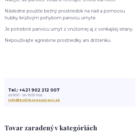
Následne použite bežný prostriedok na riad a pomocou
hubky krúživým pohybom panvicu umyte.
Je potrebné panvicu umyť z vnútornej aj z vonkajšej strany.
Nepoužívajte agresívne prostriedky ani drôtenku.
Tel.: +421 902 212 007
od 8:00 - do 16:00 hod
info@kotlikovesupravy.sk
Tovar zaradený v kategóriách