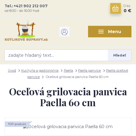
Tel.: +421 902 212 007
0
ks
0 €
od 8:00 - do 16:00 hod
Menu
Hľadať
Úvod
Kuchyňa a gastronómia
Paella
Paella panvice
Paella oceľové
panvice
Oceľová grilovacia panvica Paella 60 cm
Oceľová grilovacia panvica
Paella 60 cm
TOP produkt