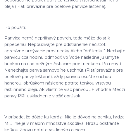
oleja (Platí prevažne pre oceľové panvice leštené).
Po použití:
Panvica nemá nepriľnavý povrch, teda môže doisť k
pripečeniu. Nepoužívajte pre odstránenie nečistôt
agresívne umývacie prostriedky Alebo "drôtenku". Nechajte
panvicu cca hodinu odmočiť vo Vode následne ju umyte
hubkou na riad bežným čistiacim prostriedkom. Po umytí
Nenechajte panva samovoľne uschnúť (Platí prevažne pre
oceľové panvy leštené), vždy panvicu osušte suchou
handrou. obrúskom následne potrite tenkou vrstvou
rastlinného oleja. Ak vlastníte viac panvou JE vhodné Medzi
panvy PRI uskladnenie vložiť obrúsok.
V prípade, že dôjde ku korózii Nie je dôvod na paniku, hrdza
M. J. nie je v malom množstve škodlivá. Hrdzu odstráňte
kefkou Znovu potrite rastlinným olejom.