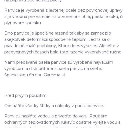
Panvica je vyrobená z leštenej ocele bez povrchovej úpravy
a je vhodná pre varenie na otvorenom ohni, paella horáku, či
plynovom sporáku.
Dno panvice je špeciálne razené tak aby sa zamedzilo
akejkoľvek deformácií spôsobené teplom. Jedna sa o
pravidelné malé priehlbiny, Ktoré dnes vyrazí lis. Ale ešte v
predvojnových časoch bolo toto razenie vykonávané ručne.
Nami predávané paella panvice sú vyrobené najväčším
výrobcom a distribútorom paella panvíc na svete.
Španielskou firmou Garcima s.l
Pred prvým použitím.
Odstráňte všetky štítky a nálepky z paella panvice.
Panvicu naplňte vodou a priveďte do varu. Použitím
ochranných teplovzdorných rukavíc opatrne vylejte vodu a