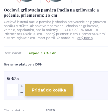
Oceľová grilovacia panvica Paella na grilovanie a
pečenie, priemerom: 20 cm
Oceľová leštená paella panvica je vhodná pre varenie na plynovom
horáku, v trúbte, alebo otvorenom ohni. Vhodná na grilovanie,
varenie, zapekaním, paella pokrmy. TECHNICKÉ PARAMETRE
Priemer bez ušiek: 20 cm. Spodný priemer: 15 cm. Priemer s uškami:
30,5 cm. Výška: 3 cm. Počet porcii: 1/2 porcie. M...
celý popis
Dostupnosť
expedícia 3-5 dní
Nie sme platcovia DPH
6 €
/
ks
Pridať do košíka
Číslo produktu:
P0120