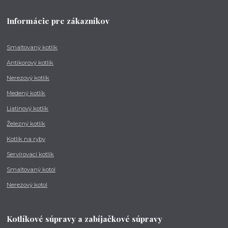
Informácie pre zákazníkov
Smaltovaný kotlík
Antikorový kotlík
Nerezový kotlík
Medený kotlík
Liatinový kotlík
Železný kotlík
Kotlík na ryby
Servírovací kotlík
Smaltovaný kotol
Nerezový kotol
Kotlíkové súpravy a zabíjačkové súpravy