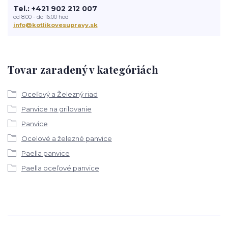
Tel.: +421 902 212 007
od 8:00 - do 16:00 hod
info@kotlikovesupravy.sk
Tovar zaradený v kategóriách
Oceľový a Železný riad
Panvice na grilovanie
Panvice
Ocelové a železné panvice
Paella panvice
Paella oceľové panvice