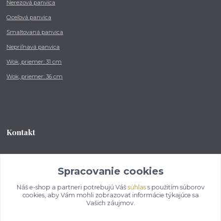
Nerezová panvica
Oceľová panvica
Smaltovaná panvica
Nepriľnavá panvica
Wok, priemer: 31 cm
Wok, priemer: 36 cm
Kontakt
Tel.: +421 902 212 007
od 8:00 - do 16:00 hod
Spracovanie cookies
Náš e-shop a partneri potrebujú Váš
súhlas
s použitím súborov
info@kotlikovesupravy.sk
cookies, aby Vám mohli zobrazovať informácie týkajúce sa
Vašich záujmov.