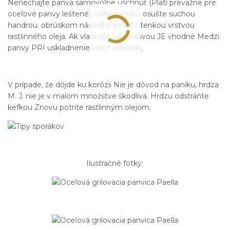
Nenechajte panva samovoľne uschnúť (Platí prevažne pre
oceľové panvy leštené), vždy panvicu osušte suchou
handrou. obrúskom následne potrite tenkou vrstvou
rastlinného oleja. Ak vlastníte viac panvou JE vhodné Medzi
panvy PRI uskladnenie vložiť obrúsok.
V prípade, že dôjde ku korózii Nie je dôvod na paniku, hrdza
M. J. nie je v malom množstve škodlivá. Hrdzu odstráňte
kefkou Znovu potrite rastlinným olejom.
Ilustračné fotky: