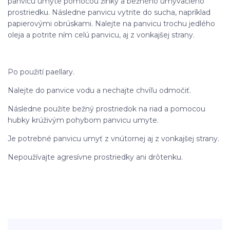
panvicu umyte pomocou žinky a bežného umývacieho
prostriedku. Následne panvicu vytrite do sucha, napríklad
papierovými obrúskami. Nalejte na panvicu trochu jedlého
oleja a potrite ním celú panvicu, aj z vonkajšej strany.
Po použití paellary.
Nalejte do panvice vodu a nechajte chvíľu odmočiť.
Následne použite bežný prostriedok na riad a pomocou
hubky krúživým pohybom panvicu umyte.
Je potrebné panvicu umyť z vnútornej aj z vonkajšej strany.
Nepoužívajte agresívne prostriedky ani drôtenku.