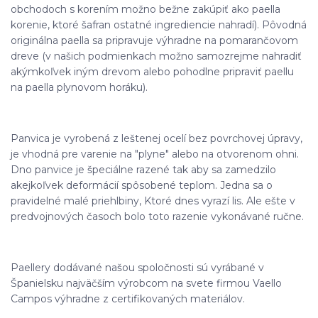
obchodoch s korením možno bežne zakúpiť ako paella
korenie, ktoré šafran ostatné ingrediencie nahradí). Pôvodná
originálna paella sa pripravuje výhradne na pomarančovom
dreve (v našich podmienkach možno samozrejme nahradiť
akýmkoľvek iným drevom alebo pohodlne pripraviť paellu
na paella plynovom horáku).
Panvica je vyrobená z leštenej ocelí bez povrchovej úpravy,
je vhodná pre varenie na "plyne" alebo na otvorenom ohni.
Dno panvice je špeciálne razené tak aby sa zamedzilo
akejkoľvek deformácií spôsobené teplom. Jedna sa o
pravidelné malé priehlbiny, Ktoré dnes vyrazí lis. Ale ešte v
predvojnových časoch bolo toto razenie vykonávané ručne.
Paellery dodávané našou spoločnosti sú vyrábané v
Španielsku najväčším výrobcom na svete firmou Vaello
Campos výhradne z certifikovaných materiálov.