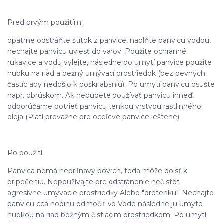
Pred prvým použitím:
opatrne odstráňte štítok z panvice, naplňte panvicu vodou,
nechajte panvicu uviesť do varov. Použite ochranné
rukavice a vodu vylejte, následne po umytí panvice použite
hubku na riad a bežný umývací prostriedok (bez pevných
častíc aby nedošlo k poškriabaniu). Po umytí panvicu osušte
napr. obrúskom. Ak nebudete používať panvicu ihneď,
odporúčame potrieť panvicu tenkou vrstvou rastlinného
oleja (Platí prevažne pre oceľové panvice leštené).
Po použití:
Panvica nemá nepriľnavý povrch, teda môže doisť k
pripečeniu. Nepoužívajte pre odstránenie nečistôt
agresívne umývacie prostriedky Alebo "drôtenku". Nechajte
panvicu cca hodinu odmočiť vo Vode následne ju umyte
hubkou na riad bežným čistiacim prostriedkom. Po umytí