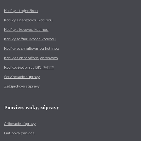
Kotlíky s trojnožkou
Kotlíky s nerezovou kotlinou
Kotlíky s kovovou kotlinou
Kotlíky so žiaruvzdor. kotlinou
Kotlíky so smaltovanou kotlinou
Kotlíky s chráničom, ohniskom
Kotlíkové súpravy BIG PARTY
Servírovacie súpravy
Zabíjačkové súpravy
Panvice, woky, súpravy
Grilovacie súpravy
Liatinová panvica