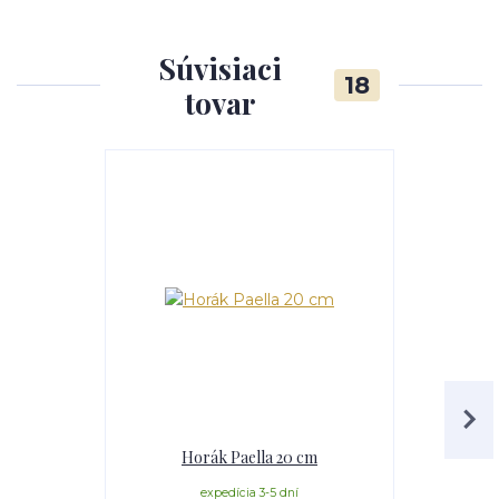
Súvisiaci
18
tovar
TOP produkt
Horák Paella 20 cm
Servírova
expedícia 3-5 dní
e