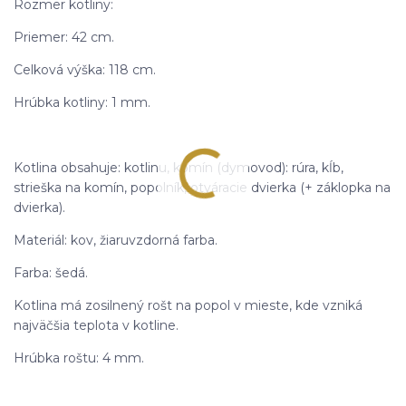
Rozmer kotliny:
Priemer: 42 cm.
Celková výška: 118 cm.
Hrúbka kotliny: 1 mm.
Kotlina obsahuje: kotlinu, komín (dymovod): rúra, kĺb,
strieška na komín, popolník, otváracie dvierka (+ záklopka na
dvierka).
Materiál: kov, žiaruvzdorná farba.
Farba: šedá.
Kotlina má zosilnený rošt na popol v mieste, kde vzniká
najväčšia teplota v kotline.
Hrúbka roštu: 4 mm.