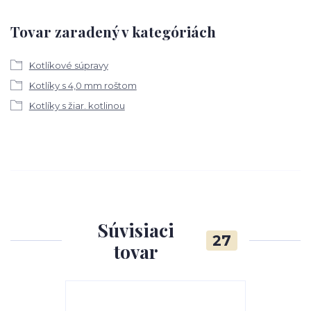
Tovar zaradený v kategóriách
Kotlíkové súpravy
Kotlíky s 4,0 mm roštom
Kotlíky s žiar. kotlinou
Súvisiaci
27
tovar
TOP produkt
Akcia