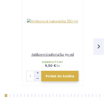
Antikorová naberačka 350 ml
Horák 7 kW
p
expedícia 3-5 dní
e
9,50 €
/
ks
Pridať do košíka