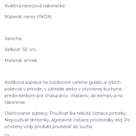
Kvalitná nerezová naberačka
Materiál: nerez (INOX).
Varecha
Veľkosť: 50 cm.
Materiál: smrek.
Kotlíková súprava na outdorové varenie gulášu a rybích
polievok v prírode, v záhrade alebo v otvorenej kuchyne,
predovšetkým pre chalupárov, chatárov, do kempu a na
táborenie.
Ošetrovanie súpravy: Používať iba tekuté čistiace potreby.
Nepoužívať drôtenky, agresívne čistiace prostriedky atď. Po
očistený vždy produkt poutierať do sucha.