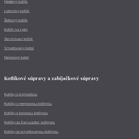
Medený kotlík
Liatinový kotlík
Železný kotlík
Kotlík na ryby
Servírovací kotlík
Smaltovaný kotol
Nerezový kotol
Kotlíkové súpravy a zabíjačkové súpravy
Kotlíky s trojnožkou
Kotlíky s nerezovou kotlinou
Kotlíky s kovovou kotlinou
Kotlíky so žiaruvzdor. kotlinou
Kotlíky so smaltovanou kotlinou