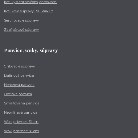
Kotlíky s chráničom, ohniskom
Kotlíkové súpravy BIG PARTY
Servírovacie súpravy
Zabíjačkové súpravy
Panvice, woky, súpravy
Grilovacie súpravy
Liatinová panvica
Nerezová panvica
Oceľová panvica
Smaltovaná panvica
Nepriľnavá panvica
Wok, priemer: 31 cm
Wok, priemer: 36 cm