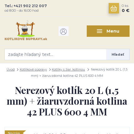
Tel.: +421 902 212 007
0
ks
0 €
od 8:00 - do 16:00 hod
Menu
Hľadať
Úvod
Kotlíkové súpravy
Kotlíky s žiar. kotlinou
Nerezový kotlík 20 L (1,5
mm) + žiaruvzdorná kotlina 42 PLUS 600 4 MM
Nerezový kotlík 20 L (1,5
mm) + žiaruvzdorná kotlina
42 PLUS 600 4 MM
Novinka