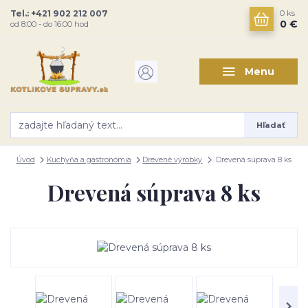
Tel.: +421 902 212 007
0
ks
0 €
od 8:00 - do 16:00 hod
Menu
Hľadať
Úvod
Kuchyňa a gastronómia
Drevené výrobky
Drevená súprava 8 ks
Drevená súprava 8 ks