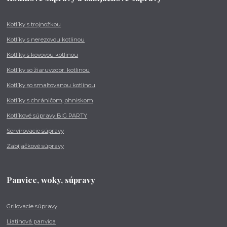
Kotlíky s trojnožkou
Kotlíky s nerezovou kotlinou
Kotlíky s kovovou kotlinou
Kotlíky so žiaruvzdor. kotlinou
Kotlíky so smaltovanou kotlinou
Kotlíky s chráničom, ohniskom
Kotlíkové súpravy BIG PARTY
Servírovacie súpravy
Zabíjačkové súpravy
Panvice, woky, súpravy
Grilovacie súpravy
Liatinová panvica