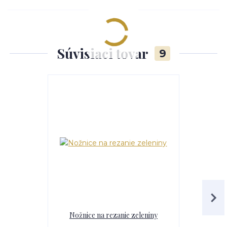
Súvisiaci tovar
9
Nožnice na rezanie zeleniny
Filetovac