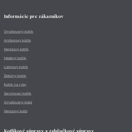
Informácie pre zákazníkov
Smaltovaný kotlík
Antikorový kotlík
Nerezový kotlík
Medený kotlík
Liatinový kotlík
Železný kotlík
Kotlík na ryby
Servírovací kotlík
Smaltovaný kotol
Nerezový kotol
Kotlíkové súpravy a zabíjačkové súpravy