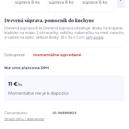
Drevená súprava, pomocník do kuchyne
Drevená súprava 8 ks Drevená súprava obsahuje: dosku na krájanie,
kladivko na mäso, 2 obracačky, vidličku, naberačku na med, varechu
a valček na cesto. Veľkosť dosky: 25 x 34 x 2 cm.
celý popis
Dostupnosť
momentálne vypredané
Nie sme platcovia DPH
11 €
/
ks
Momentálne nie je k dispozícii
Číslo produktu:
01-068968DS
Strážiť cenu / dostupnosť