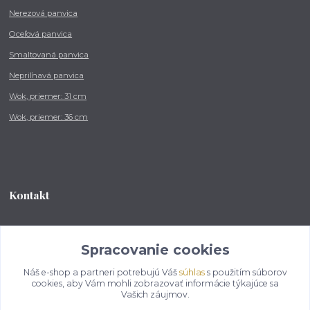
Nerezová panvica
Oceľová panvica
Smaltovaná panvica
Nepriľnavá panvica
Wok, priemer: 31 cm
Wok, priemer: 36 cm
Kontakt
Tel.: +421 902 212 007
od 8:00 - do 16:00 hod
Spracovanie cookies
Náš e-shop a partneri potrebujú Váš
súhlas
s použitím súborov
info@kotlikovesupravy.sk
cookies, aby Vám mohli zobrazovať informácie týkajúce sa
Vašich záujmov.