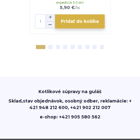
expedícia 3-5 dní
e
5,90 €
/
ks
Pridať do košíka
Kotlikové súpravy na guláš
Sklad,stav objednávok, osobný odber, reklamácie: +
421 948 212 600, +421 902 212 007
e-shop: +421 905 580 562