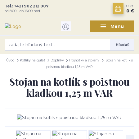
Tel.: +421 902 212 007
0
ks
0 €
od 8:00 - do 16:00 hod
Menu
Hľadať
Úvod
Kotlíky na guláš
Doplnky
Trojnožky a stojany
Stojan na kotlík s
poistnou kladkou 1,25 m VAR
Stojan na kotlík s poistnou
kladkou 1,25 m VAR