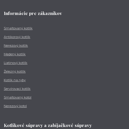
Informácie pre zákazníkov
Smaltovaný kotlík
Antikorový kotlík
Nerezový kotlík
Medený kotlík
Liatinový kotlík
Železný kotlík
Kotlík na ryby
Servírovací kotlík
Smaltovaný kotol
Nerezový kotol
Kotlíkové súpravy a zabíjačkové súpravy