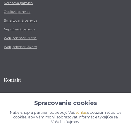
Nerezová panvica
Oceľová panvica
Smaltovaná panvica
Nepriľnavá panvica
Wok, priemer: 31 cm
Wok, priemer: 36 cm
Kontakt
Tel.: +421 902 212 007
od 8:00 - do 16:00 hod
Spracovanie cookies
Náš e-shop a partneri potrebujú Váš
súhlas
s použitím súborov
info@kotlikovesupravy.sk
cookies, aby Vám mohli zobrazovať informácie týkajúce sa
Vašich záujmov.