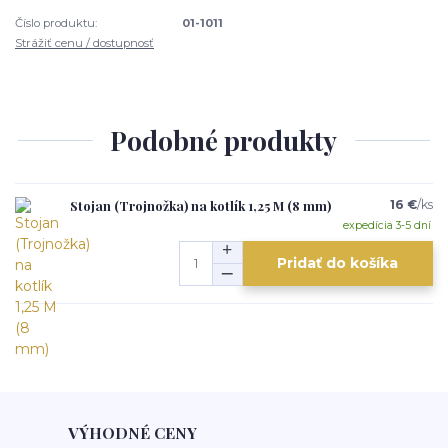
Číslo produktu:
01-1011
Strážiť cenu / dostupnosť
Podobné produkty
Stojan (Trojnožka) na kotlík 1,25 M (8 mm)
16 €
/
ks
expedícia 3-5 dní
Pridať do košíka
VÝHODNÉ CENY