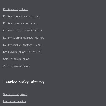
Kotlíky s trojnožkou
Kotlíky s nerezovou kotlinou
Kotlíky s kovovou kotlinou
Kotlíky so žiaruvzdor. kotlinou
Kotlíky so smaltovanou kotlinou
Kotlíky s chráničom, ohniskom
Kotlíkové súpravy BIG PARTY
Servírovacie súpravy
Zabíjačkové súpravy
Panvice, woky, súpravy
Grilovacie súpravy
Liatinová panvica