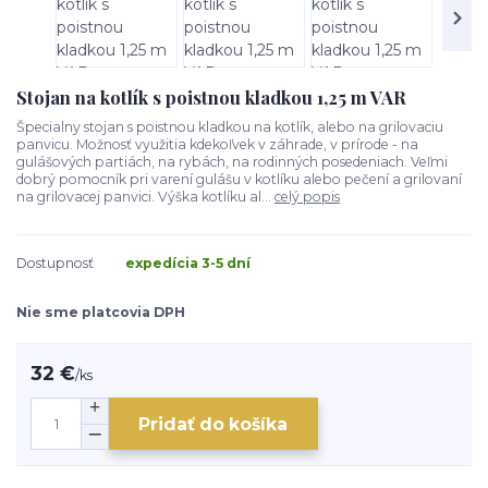
Stojan na kotlík s poistnou kladkou 1,25 m VAR
Špecialny stojan s poistnou kladkou na kotlík, alebo na grilovaciu
panvicu. Možnosť využitia kdekoľvek v záhrade, v prírode - na
gulášových partiách, na rybách, na rodinných posedeniach. Veľmi
dobrý pomocník pri varení gulášu v kotlíku alebo pečení a grilovaní
na grilovacej panvici. Výška kotlíku al...
celý popis
Dostupnosť
expedícia 3-5 dní
Nie sme platcovia DPH
32 €
/
ks
Pridať do košíka