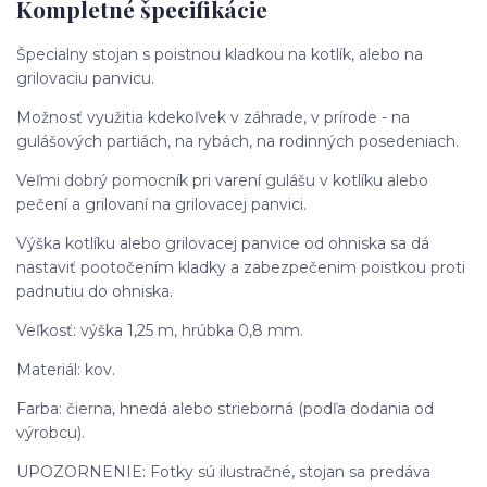
Kompletné špecifikácie
Špecialny stojan s poistnou kladkou na kotlík, alebo na
grilovaciu panvicu.
Možnosť využitia kdekoľvek v záhrade, v prírode - na
gulášových partiách, na rybách, na rodinných posedeniach.
Veľmi dobrý pomocník pri varení gulášu v kotlíku alebo
pečení a grilovaní na grilovacej panvici.
Výška kotlíku alebo grilovacej panvice od ohniska sa dá
nastaviť pootočením kladky a zabezpečenim poistkou proti
padnutiu do ohniska.
Veľkosť: výška 1,25 m, hrúbka 0,8 mm.
Materiál: kov.
Farba: čierna, hnedá alebo strieborná (podľa dodania od
výrobcu).
UPOZORNENIE: Fotky sú ilustračné, stojan sa predáva