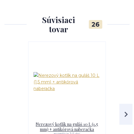
Súvisiaci
26
tovar
Nerezový kotlík na guláš 10 L (1,5
Smaltovaný 
mm) + antikórová naberačka
expedícia 3-5 dní
e