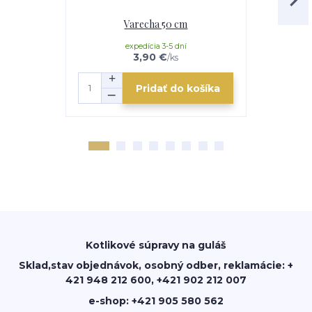
Varecha 50 cm
Servírovac
expedícia 3-5 dní
e
3,90 €
/
ks
Pridať do košíka
Kotlikové súpravy na guláš
Sklad,stav objednávok, osobný odber, reklamácie: +
421 948 212 600, +421 902 212 007
e-shop: +421 905 580 562