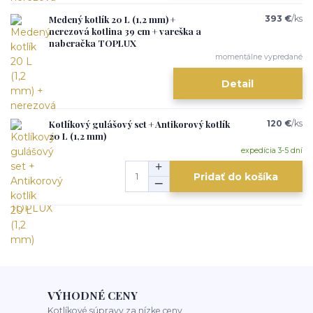
Medený kotlík 20 L (1,2 mm) +
393 €
/
ks
nerezová kotlina 39 cm + vareška a
naberačka TOPLUX
momentálne vypredané
Detail
Kotlíkový gulášový set + Antikorový kotlík
120 €
/
ks
20 L (1,2 mm)
expedícia 3-5 dní
Pridať do košíka
VÝHODNÉ CENY
Kotlíkové súpravy za nízke ceny