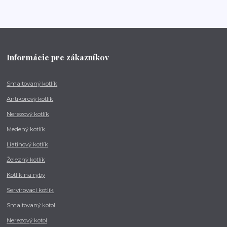
Informácie pre zákazníkov
Smaltovaný kotlík
Antikorový kotlík
Nerezový kotlík
Medený kotlík
Liatinový kotlík
Železný kotlík
Kotlík na ryby
Servírovací kotlík
Smaltovaný kotol
Nerezový kotol