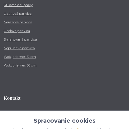
Grilovacie súpravy
Liatinová panvica
Nerezová panvica
Oceľová panvica
Smaltovaná panvica
Nepriľnavá panvica
Wok, priemer: 31 cm
Wok, priemer: 36 cm
Kontakt
Tel.: +421 902 212 007
od 8:00 - do 16:00 hod
Spracovanie cookies