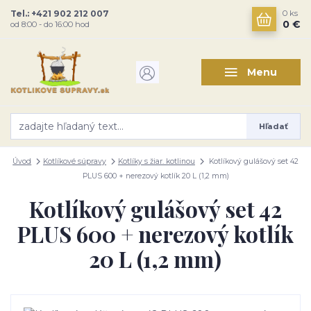
Tel.: +421 902 212 007
0
ks
0 €
od 8:00 - do 16:00 hod
Menu
Hľadať
Úvod
Kotlíkové súpravy
Kotlíky s žiar. kotlinou
Kotlíkový gulášový set 42
PLUS 600 + nerezový kotlík 20 L (1,2 mm)
Kotlíkový gulášový set 42
PLUS 600 + nerezový kotlík
20 L (1,2 mm)