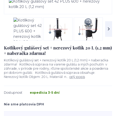
Kotlíkový gulášový set + nerezový kotlík 20 L (1,2 mm)
+ naberačka zdarma!
Kotlíkový gulášový set + nerezový kotlík 20 L (1,2 mm) + naberačka
zdarma! Kotlíková súprava na varenie gulášu a iných pochutín v
záhrade, v prírode pre rodiny, rôzne spoločenské akcie a posedenia
pri dobrom guláši. Kotlíková gulášová súprava obsahuje:
Nerezový kotlík Objem: 20 L. Materiál: n...
celý popis
Dostupnosť
expedícia 3-5 dní
Nie sme platcovia DPH