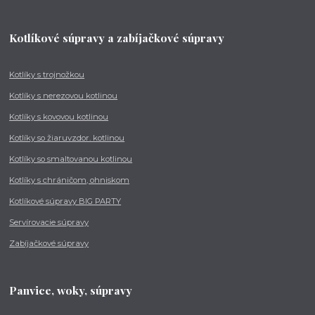
Kotlíkové súpravy a zabíjačkové súpravy
Kotlíky s trojnožkou
Kotlíky s nerezovou kotlinou
Kotlíky s kovovou kotlinou
Kotlíky so žiaruvzdor. kotlinou
Kotlíky so smaltovanou kotlinou
Kotlíky s chráničom, ohniskom
Kotlíkové súpravy BIG PARTY
Servírovacie súpravy
Zabíjačkové súpravy
Panvice, woky, súpravy