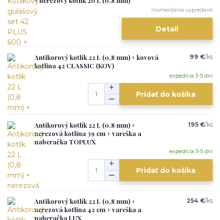
+ nerezový kotlík 20 L (0,8 mm)
momentálne vypredané
Detail
Antikorový kotlík 22 L (0,8 mm) + kovová
99 €
/
ks
kotlina 42 CLASSIC (KOV)
expedícia 3-5 dní
Pridať do košíka
Antikorový kotlík 22 L (0,8 mm) +
195 €
/
ks
nerezová kotlina 39 cm + vareška a
naberačka TOPLUX
expedícia 3-5 dní
Pridať do košíka
Antikorový kotlík 22 L (0,8 mm) +
254 €
/
ks
nerezová kotlina 42 cm + vareška a
naberačka LUX