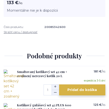
133 €
/
ks
Momentálne nie je k dispozícii
Číslo produktu:
20085342600
Strážiť cenu / dostupnosť
Podobné produkty
Smaltovaný kotlíkový set 42 cm +
181 €
/
ks
zosilnený nerezový kotlík 20 L
expedícia 3-5 dní
Pridať do košíka
Kotlíkový gulášový set 42 PLUS 600
125 €
/
ks