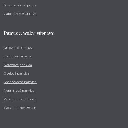
Servírovacie súpravy
Zabíjačkové súpravy
Panvice, woky, súpravy
Grilovacie súpravy
Liatinová panvica
Nerezová panvica
Oceľová panvica
Smaltovaná panvica
Nepriľnavá panvica
Wok, priemer: 31 cm
Wok, priemer: 36 cm