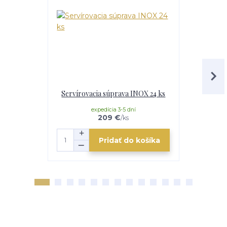
Servírovacia súprava INOX 24 ks
Serv
expedícia 3-5 dní
e
209 €
/
ks
Pridať do košíka