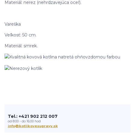
Materiál: nerez (nehrdzavejúca oceľ).
Vareška
Veľkosť: 50 cm.
Materiál: smrek.
Tel.: +421 902 212 007
od 8:00 - do 16:00 hod
info@kotlikovesupravy.sk