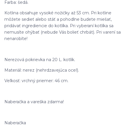
Farba: šedá.
Kotlina obsahuje vysoké nožičky až 53 cm. Pri kotline
môžete sedieť alebo stáť a pohodlne budete miešať,
pridávať ingrediencie do kotlíka. Pri vyberaní kotlíka sa
nemusíte ohýbať (nebude Vás bolieť chrbát). Pri varení sa
nenarobíte!
Nerezová pokrievka na 20 L. kotlík.
Materiál: nerez (nehrdzavejúca oceľ).
Veľkosť: vrchný priemer: 46 cm.
Naberačka a vareška zdarma!
Naberačka