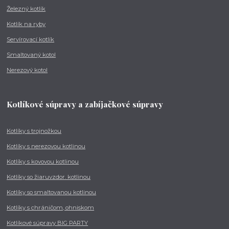
Železný kotlík
Kotlík na ryby
Servírovací kotlík
Smaltovaný kotol
Nerezový kotol
Kotlíkové súpravy a zabíjačkové súpravy
Kotlíky s trojnožkou
Kotlíky s nerezovou kotlinou
Kotlíky s kovovou kotlinou
Kotlíky so žiaruvzdor. kotlinou
Kotlíky so smaltovanou kotlinou
Kotlíky s chráničom, ohniskom
Kotlíkové súpravy BIG PARTY