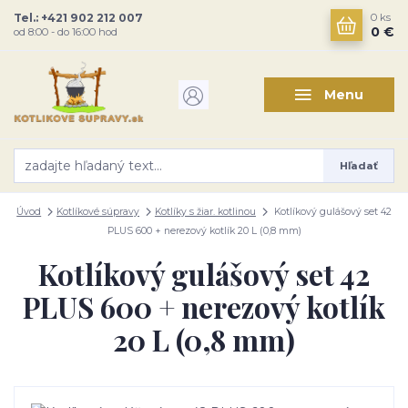
Tel.: +421 902 212 007
0
ks
0 €
od 8:00 - do 16:00 hod
Menu
Hľadať
Úvod
Kotlíkové súpravy
Kotlíky s žiar. kotlinou
Kotlíkový gulášový set 42
PLUS 600 + nerezový kotlík 20 L (0,8 mm)
Kotlíkový gulášový set 42
PLUS 600 + nerezový kotlík
20 L (0,8 mm)