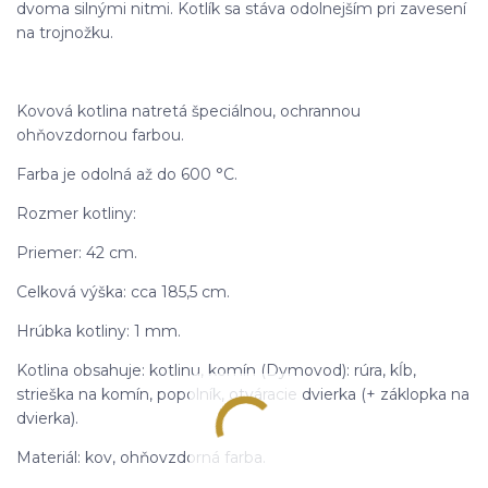
dvoma silnými nitmi. Kotlík sa stáva odolnejším pri zavesení
na trojnožku.
Kovová kotlina natretá špeciálnou, ochrannou
ohňovzdornou farbou.
Farba je odolná až do 600 °C.
Rozmer kotliny:
Priemer: 42 cm.
Celková výška: cca 185,5 cm.
Hrúbka kotliny: 1 mm.
Kotlina obsahuje: kotlinu, komín (Dymovod): rúra, kĺb,
strieška na komín, popolník, otváracie dvierka (+ záklopka na
dvierka).
Materiál: kov, ohňovzdorná farba.