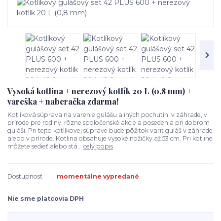
Vysoká kotlina + nerezový kotlík 20 L (0,8 mm) +
vareška + naberačka zdarma!
Kotlíková súprava na varenie gulášu a iných pochutín v záhrade, v
prírode pre rodiny, rôzne spoločenské akcie a posedenia pri dobrom
guláši. Pri tejto kotlíkovej súprave bude pôžitok variť guláš v záhrade
alebo v prírode. Kotlina obsahuje vysoké nožičky až 53 cm. Pri kotline
môžete sedieť alebo stá...
celý popis
Dostupnosť
momentálne vypredané
Nie sme platcovia DPH