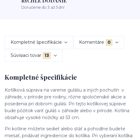
RÝCHLE DODANIE
Doručenie do 3 až 5 dní
Kompletné špecifikácie
Komentáre
0
Súvisiaci tovar
13
Kompletné špecifikácie
Kotlíková súprava na varenie gulášu a iných pochutín v
záhrade, v prírode pre rodiny, rôzne spoločenské akcie a
posedenia pri dobrom guláši. Pri tejto kotlíkovej súprave
bude pôžitok variť guláš v záhrade alebo v prírode. Kotlina
obsahuje vysoké nožičky až 53 cm.
Pri kotline môžete sedieť alebo stáť a pohodlne budete
miešať, pridávať ingrediencie do kotlíka. Pri vyberaní kotlíka