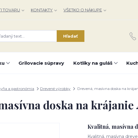
I TOVARU
KONTAKTY
VŠETKO O NÁKUPE
Hľadať
ku
Grilovacie súpravy
Kotlíky na guláš
Kuch
yňa a gastronómia
Drevené výrobky
Drevená, masívna doska na krájan
masívna doska na krájanie 
Kvalitná, masívna d
Kvalitná, masívna dreven