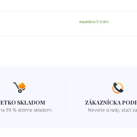
expedícia 3-5 dní
ŠETKO SKLADOM
ZÁKAZNÍCKA POD
 na 99 % držíme skladom
Neviete si rady, stačí z