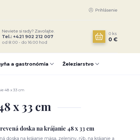
Prihlásenie
Neviete si rady? Zavolajte.
0
ks
Tel.: +421 902 212 007
0 €
od 8:00 - do 16:00 hod
yňa a gastronómia
Železiarstvo
ie 48 x 33 cm
48 x 33 cm
revená doska na krájanie 48 x 33 cm
á doska na krájanie mäsa, zeleniny, rýb, na krájanie a