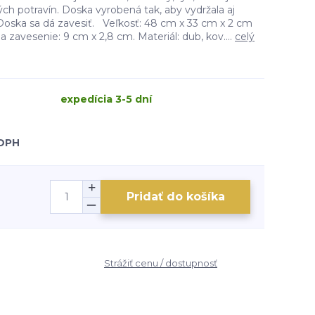
ých potravín. Doska vyrobená tak, aby vydržala aj
 Doska sa dá zavesiť. Veľkosť: 48 cm x 33 cm x 2 cm
a zavesenie: 9 cm x 2,8 cm. Materiál: dub, kov....
celý
expedícia 3-5 dní
 DPH
Pridať do košíka
Strážiť cenu / dostupnosť