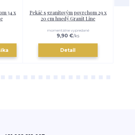
om 34 x
Pekáč s granitovým povrchom 29 x
For
ne
20 cm hnedý Granit Line
momentálne vypredané
9,90 €
/
ks
šíka
Detail