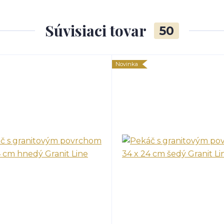
Súvisiaci tovar
50
Novinka