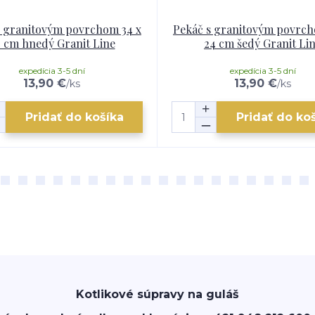
s granitovým povrchom 34 x
Pekáč s granitovým povrch
 cm hnedý Granit Line
24 cm šedý Granit Li
expedícia 3-5 dní
expedícia 3-5 dní
13,90 €
13,90 €
/
ks
/
ks
Pridať do košíka
Pridať do ko
Kotlikové súpravy na guláš