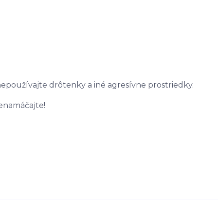
epoužívajte drôtenky a iné agresívne prostriedky.
Nenamáčajte!