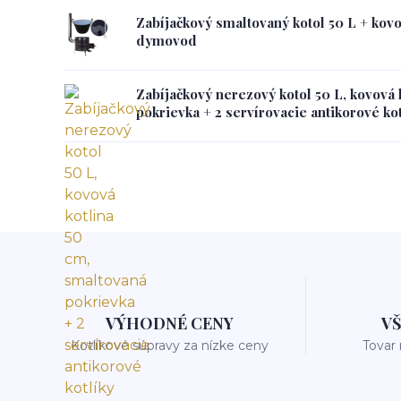
Zabíjačkový smaltovaný kotol 50 L + kovo
dymovod
Zabíjačkový nerezový kotol 50 L, kovová 
pokrievka + 2 servírovacie antikorové ko
VÝHODNÉ CENY
V
Kotlíkové súpravy za nízke ceny
Tovar