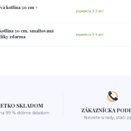
vá kotlina 50 cm +
expedícia 3-5 dní
kotlina 50 cm, smaltovaná
expedícia 3-5 dní
tlíky zdarma
ŠETKO SKLADOM
ZÁKAZNÍCKA POD
 na 99 % držíme skladom
Neviete si rady, stačí z