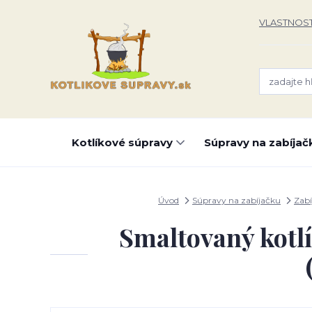
VLASTNOST
Kotlíkové súpravy
Súpravy na zabíjač
Úvod
Súpravy na zabíjačku
Zabí
Smaltovaný kotlí