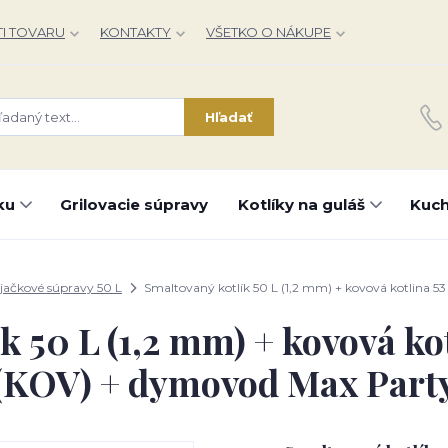
I TOVARU
KONTAKTY
VŠETKO O NÁKUPE
Hľadať
ku
Grilovacie súpravy
Kotlíky na guláš
Kuch
jačkové súpravy 50 L
Smaltovaný kotlík 50 L (1,2 mm) + kovová kotlina 
k 50 L (1,2 mm) + kovová k
(KOV) + dymovod Max Part