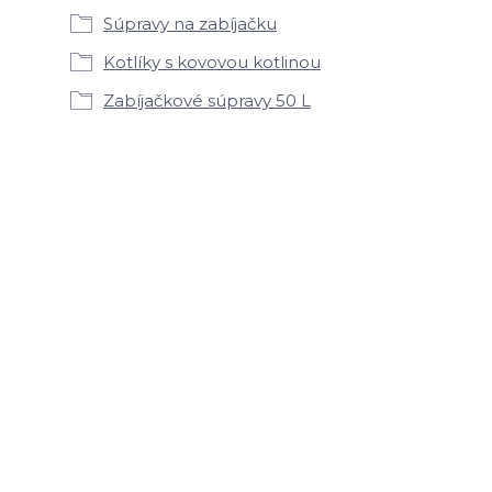
Súpravy na zabíjačku
Kotlíky s kovovou kotlinou
Zabíjačkové súpravy 50 L