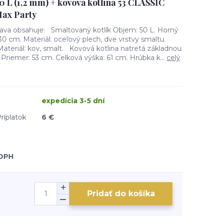
0 L (1,2 mm) + kovová kotlina 53 CLASSIC
ax Party
rava obsahuje: Smaltovaný kotlík Objem: 50 L. Horný
30 cm. Materiál: oceľový plech, dve vrstvy smaltu.
ateriál: kov, smalt. Kovová kotlina natretá základnou
 Priemer: 53 cm. Celková výška: 61 cm. Hrúbka k...
celý
expedícia 3-5 dní
ríplatok
6 €
 DPH
Pridať do košíka