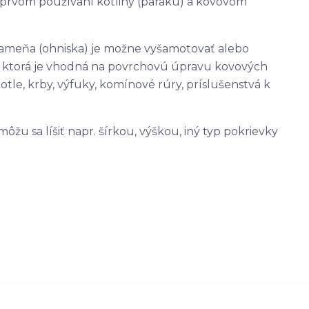
ri prvom používaní kotliny (paráku) a kovovom
plameňa (ohniska) je možne vyšamotovať alebo
, ktorá je vhodná na povrchovú úpravu kovových
tle, krby, výfuky, komínové rúry, príslušenstvá k
u sa líšiť napr. šírkou, výškou, iný typ pokrievky