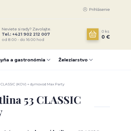
Prihlásenie
Neviete si rady? Zavolajte.
0
ks
Tel.: +421 902 212 007
0 €
od 8:00 - do 16:00 hod
yňa a gastronómia
Železiarstvo
53 CLASSIC (KOV) + dymovod Max Party
otlina 53 CLASSIC
y