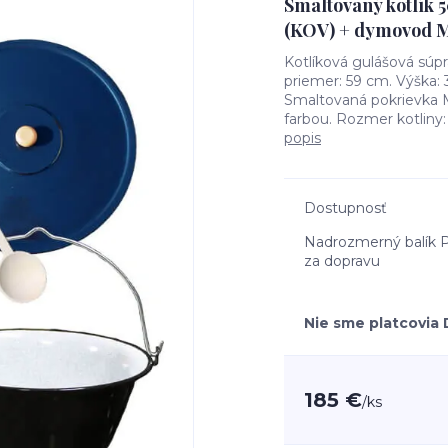
Smaltovaný kotlík 5
(KOV) + dymovod M
Kotlíková gulášová súp
priemer: 59 cm. Výška: 
Smaltovaná pokrievka M
farbou. Rozmer kotliny:
popis
Dostupnosť
Nadrozmerný balík P
za dopravu
Nie sme platcovia
185 €
/
ks