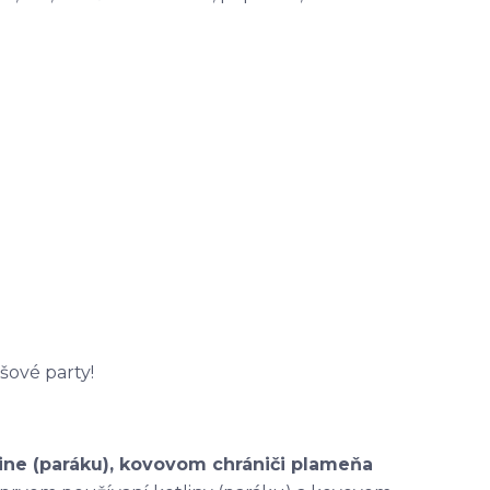
šové party!
ine (paráku), kovovom chrániči plameňa