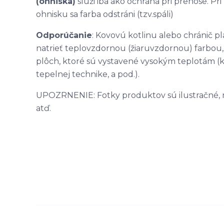
(ohniska)
slúži iba ako ochrana pri prenose. P
ohnisku sa farba odstráni (tzv.spáli)
Odporúčanie
: Kovovú kotlinu alebo chránič 
natrieť teplovzdornou (žiaruvzdornou) farbou
plôch, ktoré sú vystavené vysokým teplotám (ko
tepelnej technike, a pod.).
UPOZRNENIE: Fotky produktov sú ilustračné, môž
atď.