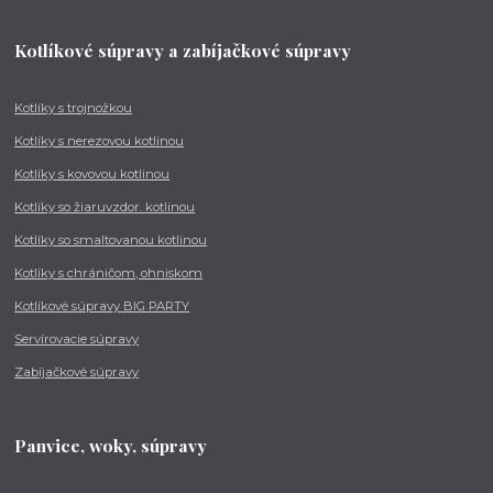
Kotlíkové súpravy a zabíjačkové súpravy
Kotlíky s trojnožkou
Kotlíky s nerezovou kotlinou
Kotlíky s kovovou kotlinou
Kotlíky so žiaruvzdor. kotlinou
Kotlíky so smaltovanou kotlinou
Kotlíky s chráničom, ohniskom
Kotlíkové súpravy BIG PARTY
Servírovacie súpravy
Zabíjačkové súpravy
Panvice, woky, súpravy