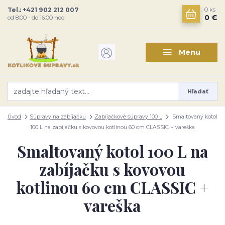
Tel.: +421 902 212 007
0
ks
0 €
od 8:00 - do 16:00 hod
Menu
Hľadať
Úvod
Súpravy na zabíjačku
Zabíjačkové súpravy 100 L
Smaltovaný kotol
100 L na zabíjačku s kovovou kotlinou 60 cm CLASSIC + vareška
Smaltovaný kotol 100 L na
zabíjačku s kovovou
kotlinou 60 cm CLASSIC +
vareška