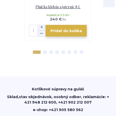
Plnička klobás a jaterníc 8 L
Nádo
expedícia 3-5 dní
e
240 €
/
ks
Pridať do košíka
Kotlikové súpravy na guláš
Sklad,stav objednávok, osobný odber, reklamácie: +
421 948 212 600, +421 902 212 007
e-shop: +421 905 580 562