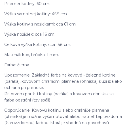
Priemer kotliny: 60 cm.
Výška samotnej kotliny: 45,5 cm.
Výška kotliny s nožičkami: cca 61 cm.
Výška nožičiek: cca 16 cm.
Celková výška kotliny: cca 158 cm.
Materiál: kov, hrúbka: 1 mm.
Farba: čierna.
Upozornenie: Základná farba na kovové - železné kotline
(paráka), kovovom chráničmi plameňa (ohniská) slúži iba ako
ochrana pri prenose.
Pri prvom použití kotliny (paráka) a kovovom ohnisku sa
farba odstráni (tzv.spáli)
Odporúčanie: Kovovú kotlinu alebo chrániče plameňa
(ohniska) je možne vyšamotovať alebo natrieť teplovzdorná
(žiaruvzdornou) farbou, ktorá je vhodná na povrchovú