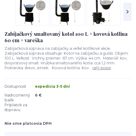
Zabíjačkový smaltovaný kotol 100 L + kovová kotlina
60 cm + vareška
Zabíjačková súprava na zabíjačky a veľké kotlíkové akcie.
Zabijačková súprava obsahuje: Kotol na zabíjačku a guláš. Objem:
100 L. Veľkosť: Vrchny priemer: 67 cm. Výška: 44 cm. Materiál: kov,
dvojvrstvový smalt. Hrúbka smaltovaného kotla: cca 1,2 mm.
Pokrievka: drevo, smrek. Kovová kotlina. Kov...
celý popis
Dostupnosť
expedícia 3-5 dní
Nadrozmerný
6 €
balík
Príplatok za
dopravu
Nie sme platcovia DPH