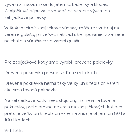
vývaru z mäsa, mäsa do jaterníc, tlačenky a klobás.
Zabíjačková súprava je vhodná na varenie vývaru na
zabíjačkové polievky.
Veľkokapacitné zabíjačkové súpravy môžete využiť aj na
varenie gulášu, pri veľkých akciách, kempovanie, v záhrade,
na chate a súťažiach vo varení gulášu.
Pre zabíjačkové kotly sme vyrobili drevene pokrievky.
Drevená pokrievka presne sedí na sedlo kotla.
Drevená pokrievka nemá taký veľký únik tepla pri varení
ako smaltovaná pokrievka.
Na zabíjačkové kotly neexistujú originálne smaltované
pokrievky, preto presne nesedia na zabíjačkových kotloch,
preto je veľký únik tepla pri varení a znižuje objem pri 80 l a
100 l kotloch
Viď: fotka: