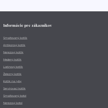
Informácie pre zákazníkov
Smaltovaný kotlík
Antikorový kotlík
Nerezový kotlík
Medený kotlík
Liatinový kotlík
Železný kotlík
Kotlík na ryby
Servírovací kotlík
Smaltovaný kotol
Nerezový kotol