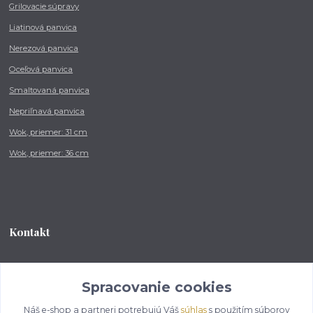
Grilovacie súpravy
Liatinová panvica
Nerezová panvica
Oceľová panvica
Smaltovaná panvica
Nepriľnavá panvica
Wok, priemer: 31 cm
Wok, priemer: 36 cm
Kontakt
Tel.: +421 902 212 007
od 8:00 - do 16:00 hod
Spracovanie cookies
Náš e-shop a partneri potrebujú Váš
súhlas
s použitím súborov