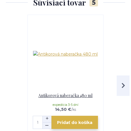
Súvisiaci tovar
5
TOP produkt
Akcia
Antikorová naberačka 480 ml
Horák 7 kW
p
expedícia 3-5 dní
e
14,50 €
/
ks
Pridať do košíka