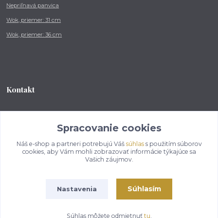
Nepriľnavá panvica
Wok, priemer: 31 cm
Wok, priemer: 36 cm
Kontakt
Tel.: +421 902 212 007
od 8:00 - do 16:00 hod
Spracovanie cookies
Náš e-shop a partneri potrebujú Váš
súhlas
s použitím súborov
info@kotlikovesupravy.sk
cookies, aby Vám mohli zobrazovať informácie týkajúce sa
Vašich záujmov.
Súhlasím
Nastavenia
Copyright © 2017-2050 kotlikovesupravy.sk, všetky práva vyhradené..
Súhlas môžete odmietnuť
tu
.