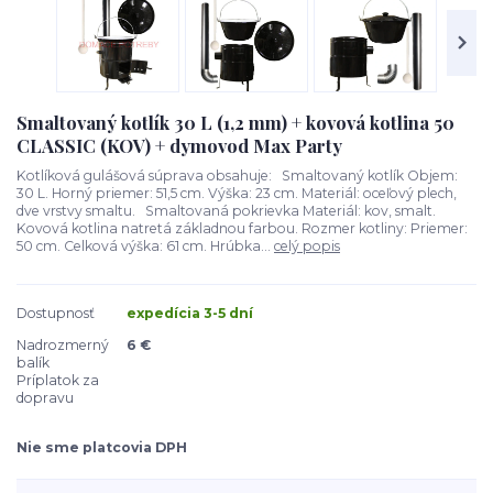
Smaltovaný kotlík 30 L (1,2 mm) + kovová kotlina 50
CLASSIC (KOV) + dymovod Max Party
Kotlíková gulášová súprava obsahuje: Smaltovaný kotlík Objem:
30 L. Horný priemer: 51,5 cm. Výška: 23 cm. Materiál: oceľový plech,
dve vrstvy smaltu. Smaltovaná pokrievka Materiál: kov, smalt.
Kovová kotlina natretá základnou farbou. Rozmer kotliny: Priemer:
50 cm. Celková výška: 61 cm. Hrúbka...
celý popis
Dostupnosť
expedícia 3-5 dní
Nadrozmerný
6 €
balík
Príplatok za
dopravu
Nie sme platcovia DPH