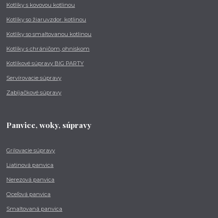
Kotlíky s kovovou kotlinou
Kotlíky so žiaruvzdor. kotlinou
Kotlíky so smaltovanou kotlinou
Kotlíky s chráničom, ohniskom
Kotlíkové súpravy BIG PARTY
Servírovacie súpravy
Zabíjačkové súpravy
Panvice, woky, súpravy
Grilovacie súpravy
Liatinová panvica
Nerezová panvica
Oceľová panvica
Smaltovaná panvica