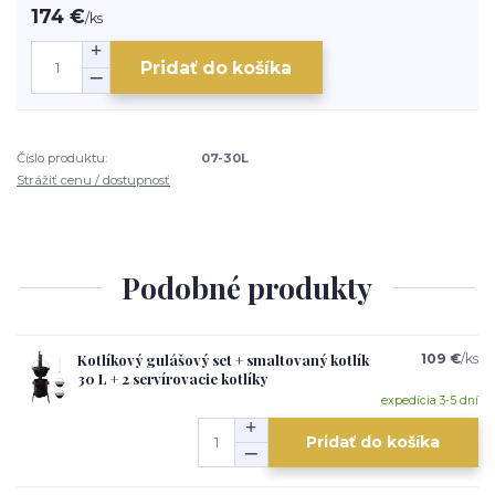
174 €
/
ks
Pridať do košíka
Číslo produktu:
07-30L
Strážiť cenu / dostupnosť
Podobné produkty
Kotlíkový gulášový set + smaltovaný kotlík
109 €
/
ks
30 L + 2 servírovacie kotlíky
expedícia 3-5 dní
Pridať do košíka