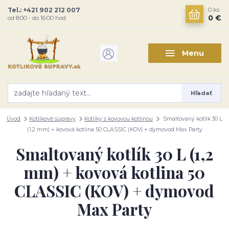
Tel.: +421 902 212 007
0
ks
0 €
od 8:00 - do 16:00 hod
Menu
Hľadať
Úvod
Kotlíkové súpravy
Kotlíky s kovovou kotlinou
Smaltovaný kotlík 30 L
(1,2 mm) + kovová kotlina 50 CLASSIC (KOV) + dymovod Max Party
Smaltovaný kotlík 30 L (1,2
mm) + kovová kotlina 50
CLASSIC (KOV) + dymovod
Max Party