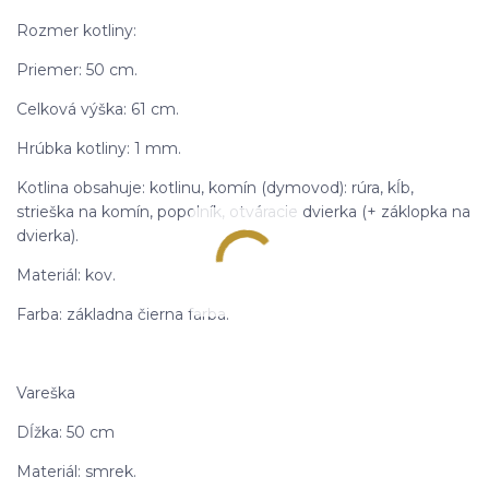
Rozmer kotliny:
Priemer: 50 cm.
Celková výška: 61 cm.
Hrúbka kotliny: 1 mm.
Kotlina obsahuje: kotlinu, komín (dymovod): rúra, kĺb,
strieška na komín, popolník, otváracie dvierka (+ záklopka na
dvierka).
Materiál: kov.
Farba: základna čierna farba.
Vareška
Dĺžka: 50 cm
Materiál: smrek.