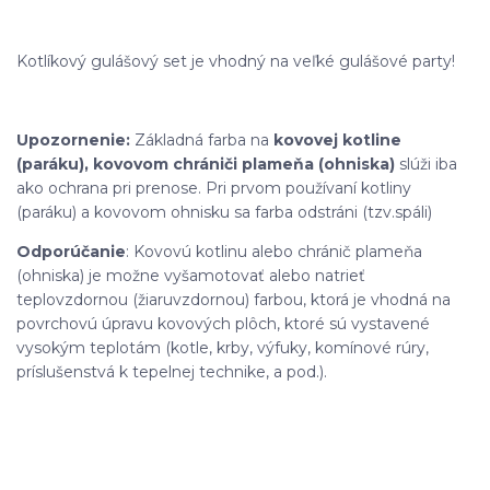
Kotlíkový gulášový set je vhodný na veľké gulášové party!
Upozornenie:
Základná farba na
kovovej kotline
(paráku), kovovom chrániči plameňa (ohniska)
slúži iba
ako ochrana pri prenose. Pri prvom používaní kotliny
(paráku) a kovovom ohnisku sa farba odstráni (tzv.spáli)
Odporúčanie
: Kovovú kotlinu alebo chránič plameňa
(ohniska) je možne vyšamotovať alebo natrieť
teplovzdornou (žiaruvzdornou) farbou, ktorá je vhodná na
povrchovú úpravu kovových plôch, ktoré sú vystavené
vysokým teplotám (kotle, krby, výfuky, komínové rúry,
príslušenstvá k tepelnej technike, a pod.).