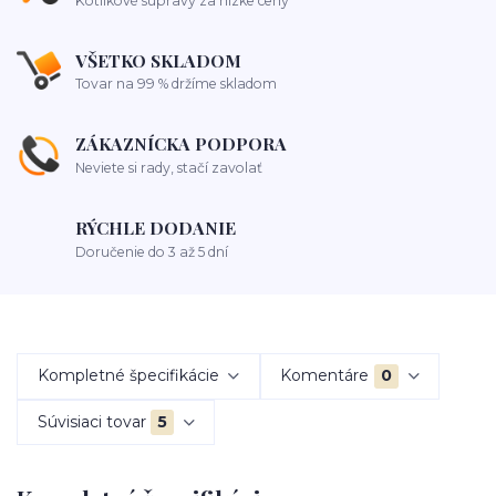
Kotlíkové súpravy za nízke ceny
VŠETKO SKLADOM
Tovar na 99 % držíme skladom
ZÁKAZNÍCKA PODPORA
Neviete si rady, stačí zavolať
RÝCHLE DODANIE
Doručenie do 3 až 5 dní
Kompletné špecifikácie
Komentáre
0
Súvisiaci tovar
5