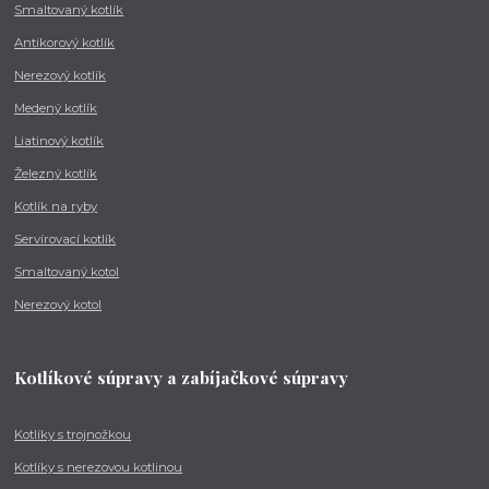
Smaltovaný kotlík
Antikorový kotlík
Nerezový kotlík
Medený kotlík
Liatinový kotlík
Železný kotlík
Kotlík na ryby
Servírovací kotlík
Smaltovaný kotol
Nerezový kotol
Kotlíkové súpravy a zabíjačkové súpravy
Kotlíky s trojnožkou
Kotlíky s nerezovou kotlinou