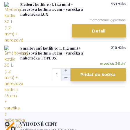
Medený kotlík 30 L (1,2 mm) +
571 €
/
ks
nerezová kotlina 45 cm + vareška a
naberačka LUX
momentálne vypredané
Detail
Smaltovaný kotlík 30 L (1,2 mm) +
210 €
/
ks
nerezová kotlina 45 cm + vareška a
naberačka TOPLUX
expedícia 3-5 dní
Pridať do košíka
VÝHODNÉ CENY