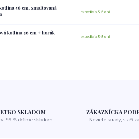
kotlina 56 cm, smaltovaná
expedícia 3-5 dní
a
vá kotlina 56 cm + horák
expedícia 3-5 dní
ŠETKO SKLADOM
ZÁKAZNÍCKA POD
 na 99 % držíme skladom
Neviete si rady, stačí z