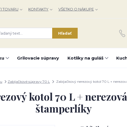
I TOVARU
KONTAKTY
VŠETKO O NÁKUPE
Hľadať
ku
Grilovacie súpravy
Kotlíky na guláš
Kuch
ku
Zabíjačkové súpravy 70 L
Zabíjačkový nerezový kotol 70 L + nerezová
ezový kotol 70 L + nerezová
štamperlíky