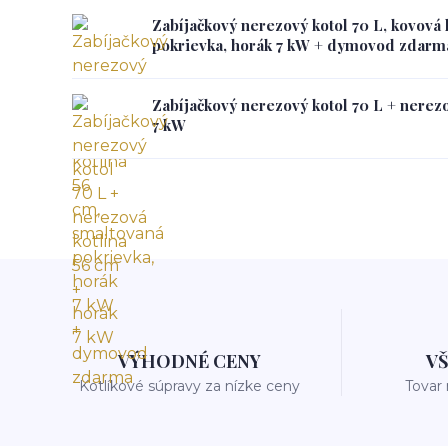
Zabíjačkový nerezový kotol 70 L, kovová 
pokrievka, horák 7 kW + dymovod zdarm
Zabíjačkový nerezový kotol 70 L + nerezo
7 kW
VÝHODNÉ CENY
V
Kotlíkové súpravy za nízke ceny
Tovar