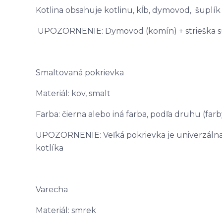
Kotlina obsahuje kotlinu, kĺb, dymovod, šuplík 
UPOZORNENIE: Dymovod (komín) + strieška sú 
Smaltovaná pokrievka
Materiál: kov, smalt
Farba: čierna alebo iná farba, podľa druhu (fa
UPOZORNENIE: Veľká pokrievka je univerzálna,
kotlíka
Varecha
Materiál: smrek