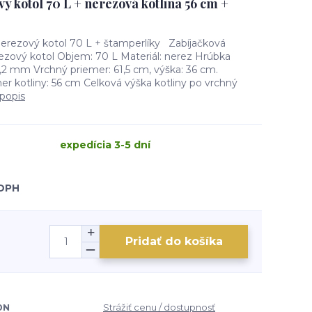
ý kotol 70 L + nerezová kotlina 56 cm +
nerezový kotol 70 L + štamperlíky Zabíjačková
zový kotol Objem: 70 L Materiál: nerez Hrúbka
1,2 mm Vrchný priemer: 61,5 cm, výška: 36 cm.
r kotliny: 56 cm Celková výška kotliny po vrchný
 popis
expedícia 3-5 dní
 DPH
Pridať do košíka
0N
Strážiť cenu / dostupnosť