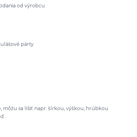
dodania od výrobcu
ulášové párty
môžu sa líšiť napr. šírkou, výškou, hrúbkou
ď.