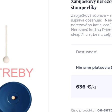
Zabíjačkový nerezov
štamperlíky
Zabíjačková súprava + 
súprava obsahuje: Nere
nerezového kotla: cca 
Nerezovú kotlinu Prieme
okraj: 71 cm, bez ...
celý
Dostupnosť
Nie sme platcovia
636 €
/
ks
Číslo produktu:
06-567