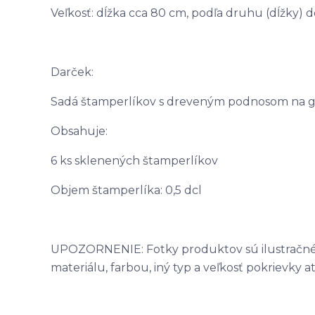
Veľkosť: dĺžka cca 80 cm, podľa druhu (dĺžky) 
Darček:
Sadá štamperlíkov s dreveným podnosom na g
Obsahuje:
6 ks sklenených štamperlíkov
Objem štamperlíka: 0,5 dcl
UPOZORNENIE: Fotky produktov sú ilustračné, 
materiálu, farbou, iný typ a veľkosť pokrievky at