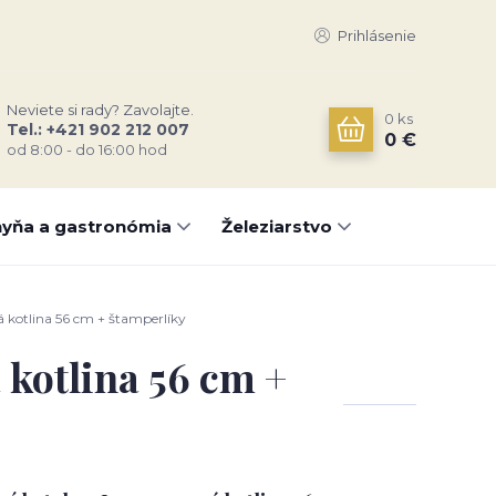
Prihlásenie
Neviete si rady? Zavolajte.
0
ks
Tel.: +421 902 212 007
0 €
od 8:00 - do 16:00 hod
yňa a gastronómia
Železiarstvo
 kotlina 56 cm + štamperlíky
 kotlina 56 cm +