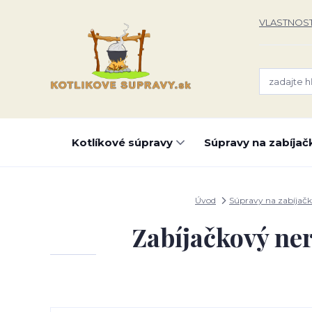
VLASTNOST
Kotlíkové súpravy
Súpravy na zabíjač
Úvod
Súpravy na zabíjač
Zabíjačkový ner