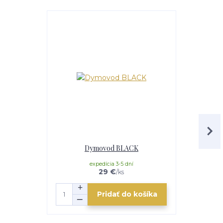
Dymovod BLACK
Nere
expedícia 3-5 dní
e
29 €
/
ks
Pridať do košíka