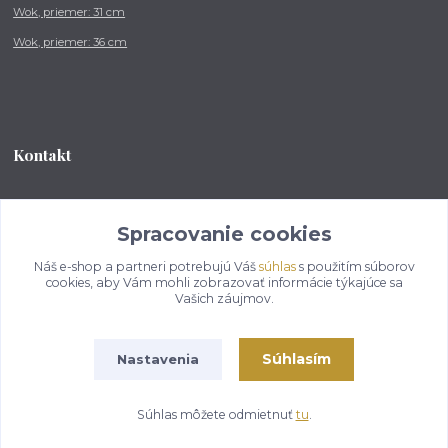
Wok, priemer: 31 cm
Wok, priemer: 36 cm
Kontakt
Tel.: +421 902 212 007
od 8:00 - do 16:00 hod
Spracovanie cookies
Náš e-shop a partneri potrebujú Váš
súhlas
s použitím súborov
info@kotlikovesupravy.sk
cookies, aby Vám mohli zobrazovať informácie týkajúce sa
Vašich záujmov.
Súhlasím
Nastavenia
Copyright © 2017-2050 kotlikovesupravy.sk, všetky práva vyhradené..
Súhlas môžete odmietnuť
tu
.
Vytvorené na
Eshop-rychlo.sk