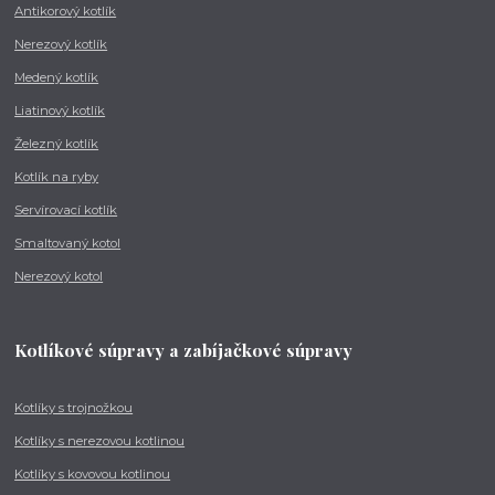
Antikorový kotlík
Nerezový kotlík
Medený kotlík
Liatinový kotlík
Železný kotlík
Kotlík na ryby
Servírovací kotlík
Smaltovaný kotol
Nerezový kotol
Kotlíkové súpravy a zabíjačkové súpravy
Kotlíky s trojnožkou
Kotlíky s nerezovou kotlinou
Kotlíky s kovovou kotlinou