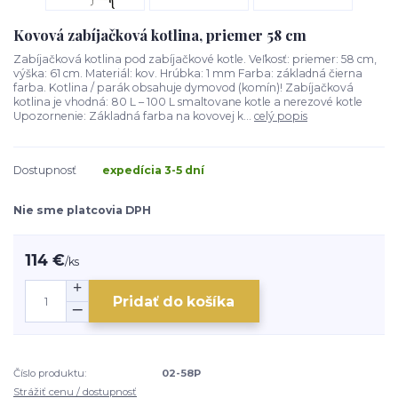
Kovová zabíjačková kotlina, priemer 58 cm
Zabíjačková kotlina pod zabíjačkové kotle. Veľkosť: priemer: 58 cm,
výška: 61 cm. Materiál: kov. Hrúbka: 1 mm Farba: základná čierna
farba. Kotlina / parák obsahuje dymovod (komín)! Zabíjačková
kotlina je vhodná: 80 L – 100 L smaltovane kotle a nerezové kotle
Upozornenie: Základná farba na kovovej k...
celý popis
Dostupnosť
expedícia 3-5 dní
Nie sme platcovia DPH
114 €
/
ks
Pridať do košíka
Číslo produktu:
02-58P
Strážiť cenu / dostupnosť