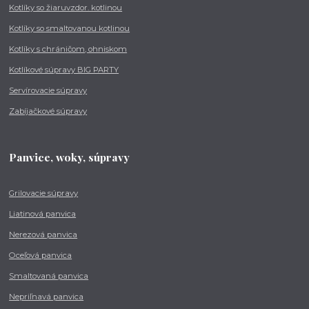
Kotlíky so žiaruvzdor. kotlinou
Kotlíky so smaltovanou kotlinou
Kotlíky s chráničom, ohniskom
Kotlíkové súpravy BIG PARTY
Servírovacie súpravy
Zabíjačkové súpravy
Panvice, woky, súpravy
Grilovacie súpravy
Liatinová panvica
Nerezová panvica
Oceľová panvica
Smaltovaná panvica
Nepriľnavá panvica