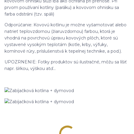
kovovom ohnisku slúži iba ako ochrana pri prenose. Pri
prvom používaní kotliny (paráku) a kovovom ohnisku sa
farba odstráni (tzv. spáli)
Odporúčanie: Kovovú kotlinu je možne vyšamotovať alebo
natrieť teplovzdornou (žiaruvzdornou) farbou, ktorá je
vhodná na povrchovú úpravu kovových plôch, ktoré sú
vystavené vysokým teplotám (kotle, krby, výfuky,
komínové rúry, príslušenstvá k tepelnej technike, a pod.).
UPOZRNENIE: Fotky produktov sú ilustračné, môžu sa líšiť
napr. šírkou, výškou atď...