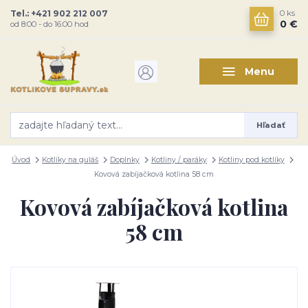
Tel.: +421 902 212 007
0
ks
0 €
od 8:00 - do 16:00 hod
Menu
Hľadať
Úvod
Kotlíky na guláš
Doplnky
Kotliny / paráky
Kotliny pod kotlíky
Kovová zabíjačková kotlina 58 cm
Kovová zabíjačková kotlina
58 cm