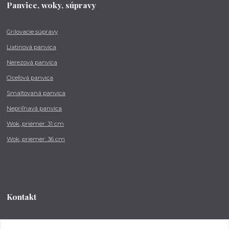
Panvice, woky, súpravy
Grilovacie súpravy
Liatinová panvica
Nerezová panvica
Oceľová panvica
Smaltovaná panvica
Nepriľnavá panvica
Wok, priemer: 31 cm
Wok, priemer: 36 cm
Kontakt
Tel.: +421 902 212 007