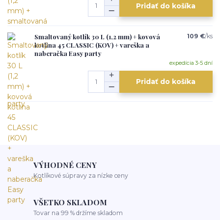
Pridať do košíka
Smaltovaný kotlík 30 L (1,2 mm) + kovová
109 €
/
ks
kotlina 45 CLASSIC (KOV) + vareška a
naberačka Easy party
expedícia 3-5 dní
Pridať do košíka
VÝHODNÉ CENY
Kotlíkové súpravy za nízke ceny
VŠETKO SKLADOM
Tovar na 99 % držíme skladom