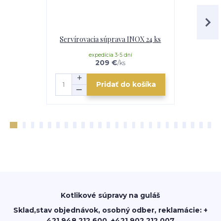
Servírovacia súprava INOX 24 ks
Nerezová ra
expedícia 3-5 dní
v ext
209 €
/
ks
Pridať do košíka
Kotlikové súpravy na guláš
Sklad,stav objednávok, osobný odber, reklamácie: +
421 948 212 600, +421 902 212 007