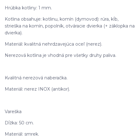
Hrúbka kotliny: 1 mm.
Kotlina obsahuje: kotlinu, komín (dymovod): rúra, kĺb,
strieška na komín, popolník, otváracie dvierka (+ záklopka na
dvierka).
Materiál: kvalitná nehrdzavejúca oceľ (nerez).
Nerezová kotlina je vhodná pre všetky druhy paliva.
Kvalitná nerezová naberačka.
Materiál: nerez INOX (antikor).
Vareška
Dĺžka: 50 cm.
Materiál: smrek.