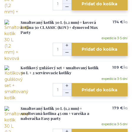
Pridať do košíka
Smaltovaný kotlík 30 L (1,2 mm) + kovová
174 €
/
ks
kotlina 50 CLASSIC (KOV) + dymovod Max
Party
expedícia 3-5 dní
Pridať do košíka
Kotlíkový gulášový set + smaltovaný kotlík
109 €
/
ks
30 L + 2 servírovacie kotlíky
expedícia 3-5 dní
Pridať do košíka
Smaltovaný kotlík 30 L (1,2 mm) +
179 €
/
ks
smaltovaná kotlina 45 cm + vareška a
naberačka Easy party
expedícia 3-5 dní