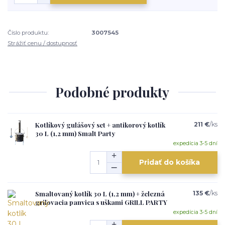
Číslo produktu:
3007545
Strážiť cenu / dostupnosť
Podobné produkty
Kotlíkový gulášový set + antikorový kotlík
211 €
/
ks
30 L (1,2 mm) Smalt Party
expedícia 3-5 dní
Pridať do košíka
Smaltovaný kotlík 30 L (1,2 mm) + železná
135 €
/
ks
grilovacia panvica s uškami GRILL PARTY
expedícia 3-5 dní