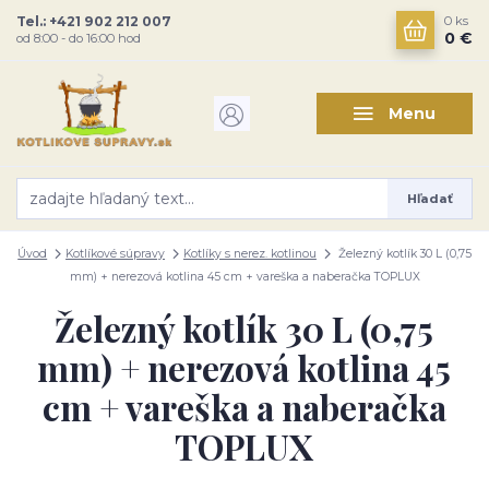
Tel.: +421 902 212 007
0
ks
0 €
od 8:00 - do 16:00 hod
Menu
Hľadať
Úvod
Kotlíkové súpravy
Kotlíky s nerez. kotlinou
Železný kotlík 30 L (0,75
mm) + nerezová kotlina 45 cm + vareška a naberačka TOPLUX
Železný kotlík 30 L (0,75
mm) + nerezová kotlina 45
cm + vareška a naberačka
TOPLUX