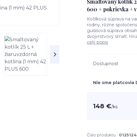
Smaltovaný kotlík 2
600 + pokrievka + 
Kotlíková súprava na va
rodiny, rôzne spoločens
gulášová súprava obsahu
dvojvrstvový smalt. Hrú
celý popis
Dostupnosť
Nie sme platcovia
148 €
/
ks
Číslo produktu:
012512