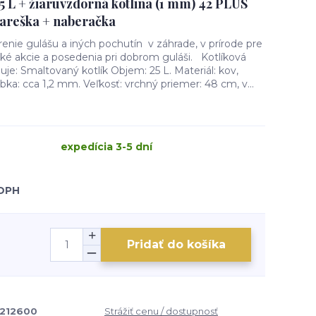
5 L + žiaruvzdorná kotlina (1 mm) 42 PLUS
vareška + naberačka
renie gulášu a iných pochutín v záhrade, v prírode pre
ké akcie a posedenia pri dobrom guláši. Kotlíková
je: Smaltovaný kotlík Objem: 25 L. Materiál: kov,
bka: cca 1,2 mm. Veľkosť: vrchný priemer: 48 cm, v...
expedícia 3-5 dní
 DPH
Pridať do košíka
4212600
Strážiť cenu / dostupnosť