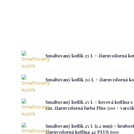
Smaltovaný kotlík 25 L + žiaruvzdorná k
Smaltovaný kotlík 20 L + žiaruvzdorná k
Smaltovaný kotlík 25 L + kovová kotlina 
cm, žiaruvzdorná farba Plus 700 + vareš
Smaltovaný kotlík 25 L (1,2 mm) + hrubos
žiaruvzdorná kotlina 42 PLUS 600