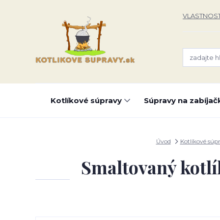
VLASTNOST
Kotlíkové súpravy
Súpravy na zabíjač
Úvod
Kotlíkové súp
Smaltovaný kotlí