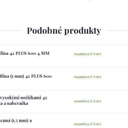
Podobné produkty
otlina 42 PLUS 600 4 MM
expedícia 3-5 dní
otlina (1 mm) 42 PLUS 600
expedícia 3-5 dní
s vysokými nožičkami 42
expedícia 3-5 dní
ka a naberačka
tenná (1,5 mm) a
expedícia 3-5 dní