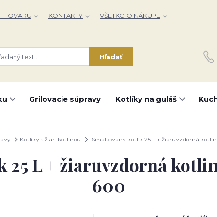
I TOVARU
KONTAKTY
VŠETKO O NÁKUPE
Hľadať
ku
Grilovacie súpravy
Kotlíky na guláš
Kuch
ravy
Kotlíky s žiar. kotlinou
Smaltovaný kotlík 25 L + žiaruvzdorná kotl
k 25 L + žiaruvzdorná kotli
600