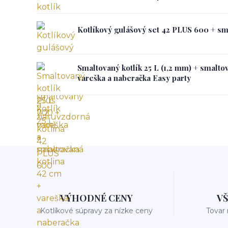
Kotlíkový gulášový set 42 PLUS 600 + sma
Smaltovaný kotlík 25 L (1,2 mm) + smalto
vareška a naberačka Easy party
VÝHODNÉ CENY
V
Kotlíkové súpravy za nízke ceny
Tovar