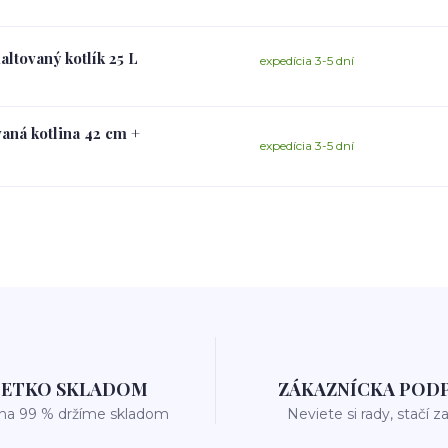
ltovaný kotlík 25 L
expedícia 3-5 dní
vaná kotlina 42 cm +
expedícia 3-5 dní
ŠETKO SKLADOM
ZÁKAZNÍCKA POD
 na 99 % držíme skladom
Neviete si rady, stačí z