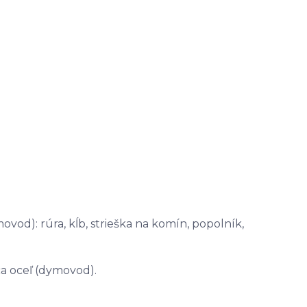
vod): rúra, kĺb, strieška na komín, popolník,
ca oceľ (dymovod).