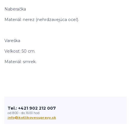
Naberačka
Materiál: nerez (nehrdzavejúca oceľ).
Vareška
Veľkosť: 50 cm.
Materiál: smrek.
Tel.: +421 902 212 007
od 8:00 - do 16:00 hod
info@kotlikovesupravy.sk