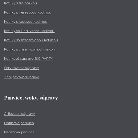
Kotlíky s trojnožkou
Kotlíky s nerezovou kotlinou
Kotlíky s kovovou kotlinou
Kotlíky so žiaruvzdor. kotlinou
Kotlíky so smaltovanou kotlinou
Kotlíky s chráničom, ohniskom
Kotlíkové súpravy BIG PARTY
Servírovacie súpravy
Zabíjačkové súpravy
Panvice, woky, súpravy
Grilovacie súpravy
Liatinová panvica
Nerezová panvica