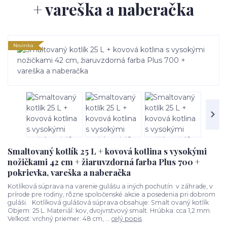
+ vareška a naberačka
Novinka
Smaltovaný kotlík 25 L + kovová kotlina s vysokými
nožičkami 42 cm + žiaruvzdorná farba Plus 700 +
pokrievka, vareška a naberačka
Kotlíková súprava na varenie gulášu a iných pochutín v záhrade, v
prírode pre rodiny, rôzne spoločenské akcie a posedenia pri dobrom
guláši. Kotlíková gulášová súprava obsahuje: Smalt ovaný kotlík
Objem: 25 L. Materiál: kov, dvojvrstvový smalt. Hrúbka: cca 1,2 mm.
Veľkosť: vrchný priemer: 48 cm, ...
celý popis