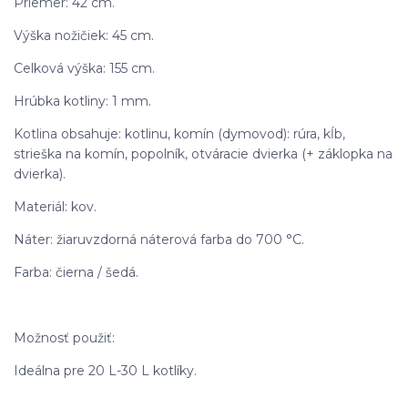
Priemer: 42 cm.
Výška nožičiek: 45 cm.
Celková výška: 155 cm.
Hrúbka kotliny: 1 mm.
Kotlina obsahuje: kotlinu, komín (dymovod): rúra, kĺb,
strieška na komín, popolník, otváracie dvierka (+ záklopka na
dvierka).
Materiál: kov.
Náter: žiaruvzdorná náterová farba do 700 °C.
Farba: čierna / šedá.
Možnosť použiť:
Ideálna pre 20 L-30 L kotlíky.