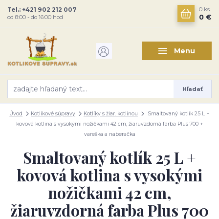
Tel.: +421 902 212 007
0
ks
0 €
od 8:00 - do 16:00 hod
Menu
Hľadať
Úvod
Kotlíkové súpravy
Kotlíky s žiar. kotlinou
Smaltovaný kotlík 25 L +
kovová kotlina s vysokými nožičkami 42 cm, žiaruvzdorná farba Plus 700 +
vareška a naberačka
Smaltovaný kotlík 25 L +
kovová kotlina s vysokými
nožičkami 42 cm,
žiaruvzdorná farba Plus 700