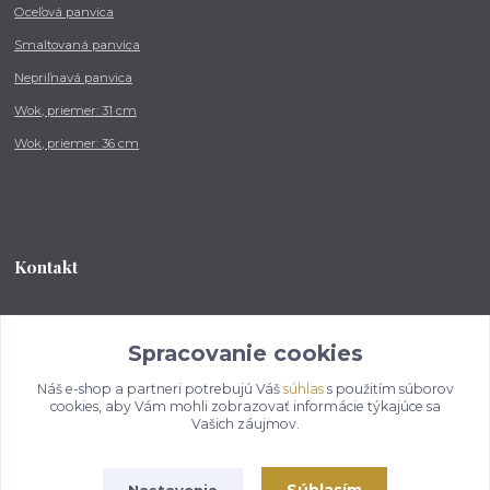
Oceľová panvica
Smaltovaná panvica
Nepriľnavá panvica
Wok, priemer: 31 cm
Wok, priemer: 36 cm
Kontakt
Tel.: +421 902 212 007
od 8:00 - do 16:00 hod
Spracovanie cookies
Náš e-shop a partneri potrebujú Váš
súhlas
s použitím súborov
info@kotlikovesupravy.sk
cookies, aby Vám mohli zobrazovať informácie týkajúce sa
Vašich záujmov.
Nastavenia