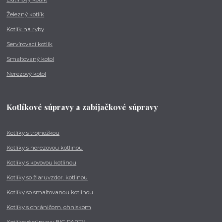
Železný kotlík
Kotlík na ryby
Servírovací kotlík
Smaltovaný kotol
Nerezový kotol
Kotlíkové súpravy a zabíjačkové súpravy
Kotlíky s trojnožkou
Kotlíky s nerezovou kotlinou
Kotlíky s kovovou kotlinou
Kotlíky so žiaruvzdor. kotlinou
Kotlíky so smaltovanou kotlinou
Kotlíky s chráničom, ohniskom
Kotlíkové súpravy BIG PARTY