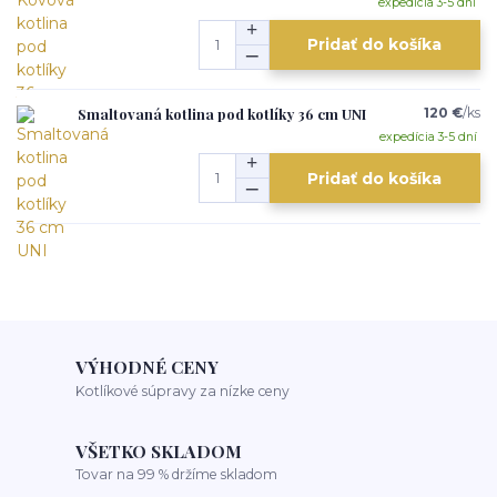
expedícia 3-5 dní
Pridať do košíka
Smaltovaná kotlina pod kotlíky 36 cm UNI
120 €
/
ks
expedícia 3-5 dní
Pridať do košíka
VÝHODNÉ CENY
Kotlíkové súpravy za nízke ceny
VŠETKO SKLADOM
Tovar na 99 % držíme skladom