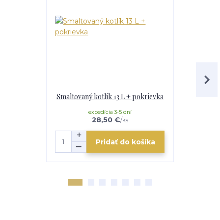
Smaltovaný kotlík 13 L + pokrievka
Antikorový 
expedícia 3-5 dní
e
28,50 €
/
ks
Pridať do košíka