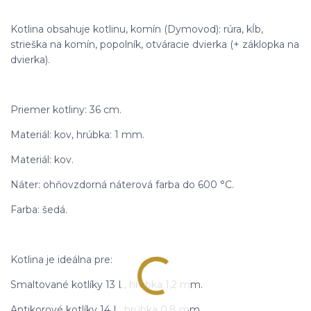
Kotlina obsahuje kotlinu, komín (Dymovod): rúra, kĺb,
strieška na komín, popolník, otváracie dvierka (+ záklopka na
dvierka).
Priemer kotliny: 36 cm.
Materiál: kov, hrúbka: 1 mm.
Materiál: kov.
Náter: ohňovzdorná náterová farba do 600 °C.
Farba: šedá.
Kotlina je ideálna pre:
Smaltované kotlíky 13 L, hrúbka 1,2 mm.
Antikorové kotlíky 14 L, hrúbka 0,8 mm.