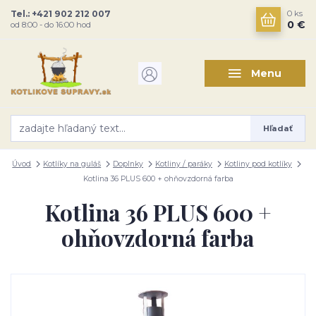
Tel.: +421 902 212 007
0
ks
0 €
od 8:00 - do 16:00 hod
Menu
Hľadať
Úvod
Kotlíky na guláš
Doplnky
Kotliny / paráky
Kotliny pod kotlíky
Kotlina 36 PLUS 600 + ohňovzdorná farba
Kotlina 36 PLUS 600 +
ohňovzdorná farba