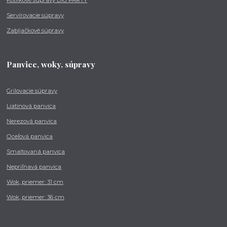
Servírovacie súpravy
Zabíjačkové súpravy
Panvice, woky, súpravy
Grilovacie súpravy
Liatinová panvica
Nerezová panvica
Oceľová panvica
Smaltovaná panvica
Nepriľnavá panvica
Wok, priemer: 31 cm
Wok, priemer: 36 cm