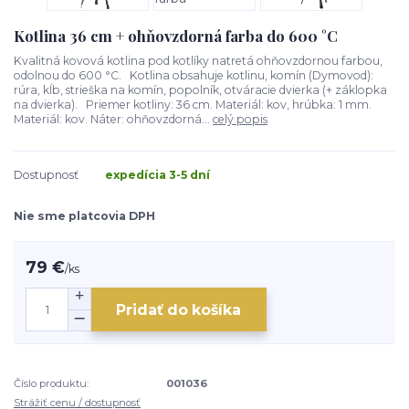
Kotlina 36 cm + ohňovzdorná farba do 600 °C
Kvalitná kovová kotlina pod kotlíky natretá ohňovzdornou farbou,
odolnou do 600 °C. Kotlina obsahuje kotlinu, komín (Dymovod):
rúra, kĺb, strieška na komín, popolník, otváracie dvierka (+ záklopka
na dvierka). Priemer kotliny: 36 cm. Materiál: kov, hrúbka: 1 mm.
Materiál: kov. Náter: ohňovzdorná...
celý popis
Dostupnosť
expedícia 3-5 dní
Nie sme platcovia DPH
79 €
/
ks
Pridať do košíka
Číslo produktu:
001036
Strážiť cenu / dostupnosť