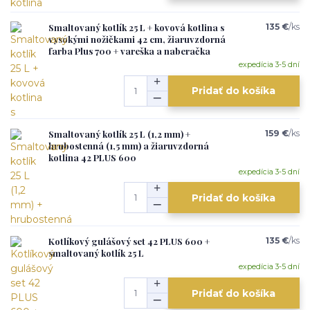
Smaltovaný kotlík 25 L + kovová kotlina s
135 €
/
ks
vysokými nožičkami 42 cm, žiaruvzdorná
farba Plus 700 + vareška a naberačka
expedícia 3-5 dní
Pridať do košíka
Smaltovaný kotlík 25 L (1,2 mm) +
159 €
/
ks
hrubostenná (1,5 mm) a žiaruvzdorná
kotlina 42 PLUS 600
expedícia 3-5 dní
Pridať do košíka
Kotlíkový gulášový set 42 PLUS 600 +
135 €
/
ks
smaltovaný kotlík 25 L
expedícia 3-5 dní
Pridať do košíka