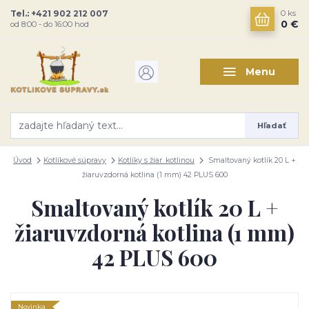
Tel.: +421 902 212 007
0
ks
0 €
od 8:00 - do 16:00 hod
Menu
Hľadať
Úvod
Kotlíkové súpravy
Kotlíky s žiar. kotlinou
Smaltovaný kotlík 20 L +
žiaruvzdorná kotlina (1 mm) 42 PLUS 600
Smaltovaný kotlík 20 L +
žiaruvzdorná kotlina (1 mm)
42 PLUS 600
Novinka