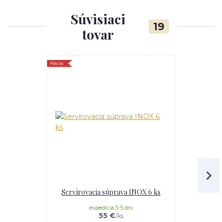
Súvisiaci
19
tovar
Akcia
Akcia
Servírovacia súprava INOX 6 ks
Servíro
expedícia 3-5 dní
55 €
/
ks