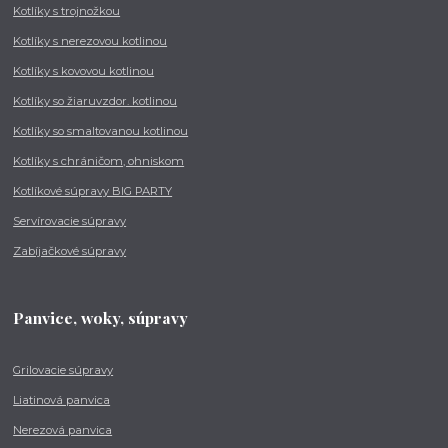
Kotlíky s trojnožkou
Kotlíky s nerezovou kotlinou
Kotlíky s kovovou kotlinou
Kotlíky so žiaruvzdor. kotlinou
Kotlíky so smaltovanou kotlinou
Kotlíky s chráničom, ohniskom
Kotlíkové súpravy BIG PARTY
Servírovacie súpravy
Zabíjačkové súpravy
Panvice, woky, súpravy
Grilovacie súpravy
Liatinová panvica
Nerezová panvica