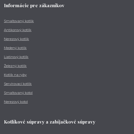
Informácie pre zákazníkov
Smaltovaný kotlík
Antikorový kotlík
Nerezový kotlík
Medený kotlík
Liatinový kotlík
Železný kotlík
Kotlík na ryby
Servírovací kotlík
Smaltovaný kotol
Nerezový kotol
Kotlíkové súpravy a zabíjačkové súpravy