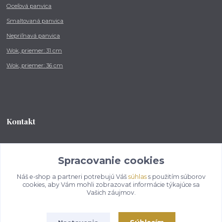
Oceľová panvica
Smaltovaná panvica
Nepriľnavá panvica
Wok, priemer: 31 cm
Wok, priemer: 36 cm
Kontakt
Tel.: +421 902 212 007
od 8:00 - do 16:00 hod
Spracovanie cookies
Náš e-shop a partneri potrebujú Váš
súhlas
s použitím súborov
info@kotlikovesupravy.sk
cookies, aby Vám mohli zobrazovať informácie týkajúce sa
Vašich záujmov.