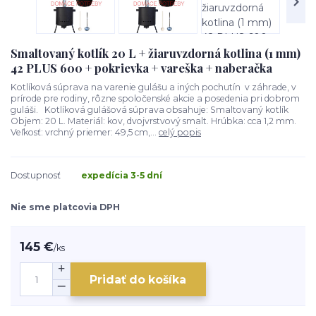
Smaltovaný kotlík 20 L + žiaruvzdorná kotlina (1 mm)
42 PLUS 600 + pokrievka + vareška + naberačka
Kotlíková súprava na varenie gulášu a iných pochutín v záhrade, v
prírode pre rodiny, rôzne spoločenské akcie a posedenia pri dobrom
guláši. Kotlíková gulášová súprava obsahuje: Smaltovaný kotlík
Objem: 20 L. Materiál: kov, dvojvrstvový smalt. Hrúbka: cca 1,2 mm.
Veľkosť: vrchný priemer: 49,5 cm,...
celý popis
Dostupnosť
expedícia 3-5 dní
Nie sme platcovia DPH
145 €
/
ks
Pridať do košíka