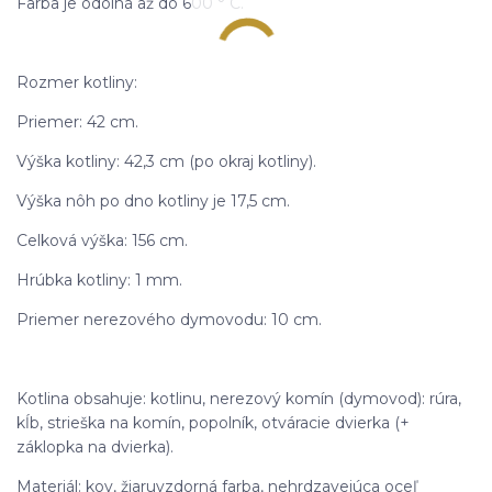
Farba je odolná až do 600 ° C.
Rozmer kotliny:
Priemer: 42 cm.
Výška kotliny: 42,3 cm (po okraj kotliny).
Výška nôh po dno kotliny je 17,5 cm.
Celková výška: 156 cm.
Hrúbka kotliny: 1 mm.
Priemer nerezového dymovodu: 10 cm.
Kotlina obsahuje: kotlinu, nerezový komín (dymovod): rúra,
kĺb, strieška na komín, popolník, otváracie dvierka (+
záklopka na dvierka).
Materiál: kov, žiaruvzdorná farba, nehrdzavejúca oceľ